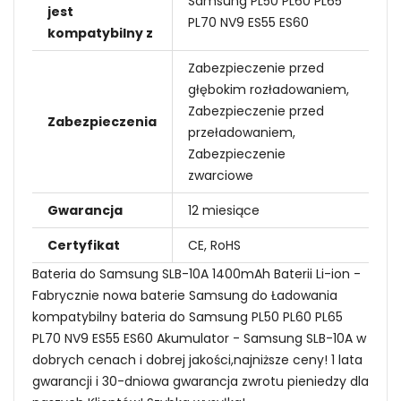
Samsung PL50 PL60 PL65
jest
PL70 NV9 ES55 ES60
kompatybilny z
Zabezpieczenie przed
głębokim rozładowaniem,
Zabezpieczenie przed
Zabezpieczenia
przeładowaniem,
Zabezpieczenie
zwarciowe
Gwarancja
12 miesiące
Certyfikat
CE, RoHS
Bateria do Samsung SLB-10A 1400mAh Baterii Li-ion -
Fabrycznie nowa baterie Samsung do Ładowania
kompatybilny bateria do Samsung PL50 PL60 PL65
PL70 NV9 ES55 ES60 Akumulator - Samsung SLB-10A w
dobrych cenach i dobrej jakości,najniższe ceny! 1 lata
gwarancji i 30-dniowa gwarancja zwrotu pieniedzy dla