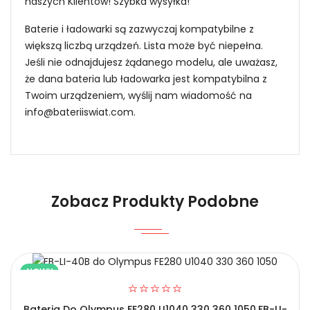
naszych Klientów! Szybka wysyłka!
Baterie i ładowarki są zazwyczaj kompatybilne z
większą liczbą urządzeń. Lista może być niepełna.
Jeśli nie odnajdujesz żądanego modelu, ale uważasz,
że dana bateria lub ładowarka jest kompatybilna z
Twoim urządzeniem, wyślij nam wiadomość na
info@bateriiswiat.com
.
Jak mogę znaleźć odpowiednią Baterie do
Kamer Samsung RFJMW?
Zobacz Produkty Podobne
1.Model urządzenia
Niezawodność i pewność
NOWY
Bateria Do Olympus FE280 U1040 330 360 1050,FB-LI-