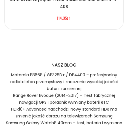
2.Numer produktu baterii
40B
Certyfikaty bezpieczeństwa i zgodności
114.35zł
Bateria Samsung RFJMW
Numer produktu ładowarki
Prawo zwrotu w ciągu 30 dni
Jak naładować Baterie do Kamer Samsung
NASZ BLOG
RFJMW?
Motorola P8668 / GP328D+ / DP4400 – profesjonalny
radiotelefon przemysłowy i znaczenie wysokiej jakości
baterii zamiennej
1.Model urządzenia
Range Rover Evoque (2014–2017) – Test fabrycznej
nawigacji GPS i poradnik wymiany baterii RTC
Szybka dostawa
HDR10+ Advanced nadchodzi. Nowy standard HDR ma
zmienić jakość obrazu na telewizorach Samsung
Samsung Galaxy Watch8 40mm – test, bateria i wymiana