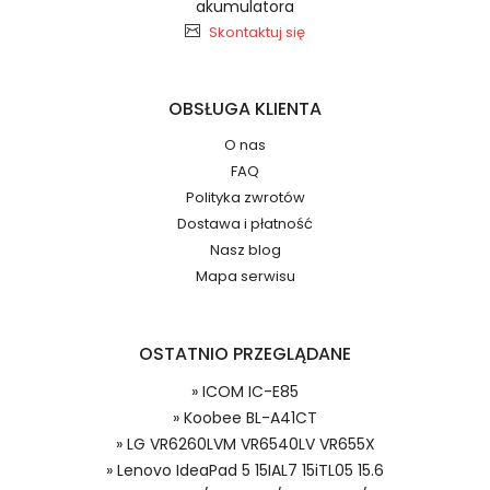
akumulatora
Baterie do Kamer Samsung
2.Numer produktu baterii
Skontaktuj się
RFJMW
OBSŁUGA KLIENTA
O nas
FAQ
Jak przedłużyć żywotność Baterie do Kamer
Numer produktu ładowarki
Polityka zwrotów
Samsung PL50 PL60 PL65 PL70 NV9 ES55 ES60?
Dostawa i płatność
Nasz blog
Mapa serwisu
OSTATNIO PRZEGLĄDANE
Model urządzenia
Dzięki ochronie kupujących w
» ICOM IC-E85
systemie PayPal możesz odzyskać
» Koobee BL-A41CT
całkowitą wartość zakupu, jeśli
» LG VR6260LVM VR6540LV VR655X
zakupiony przedmiot do Ciebie nie
» Lenovo IdeaPad 5 15IAL7 15iTL05 15.6
dotrze lub będzie się znacznie różnić