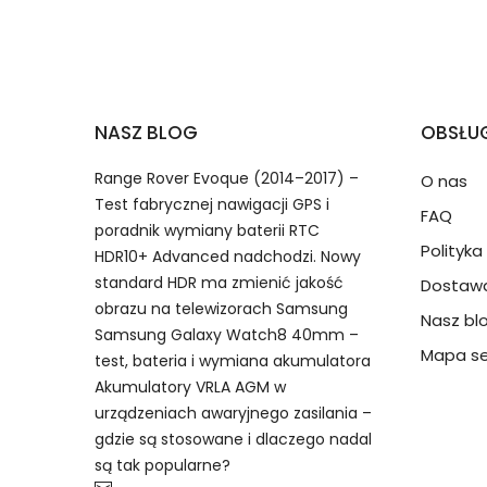
2.Numer produktu baterii
Jak przedłużyć żywotność Baterie do Dru
NASZ BLOG
OBSŁUG
Numer produktu ładowarki
Range Rover Evoque (2014–2017) –
O nas
Test fabrycznej nawigacji GPS i
FAQ
poradnik wymiany baterii RTC
Polityk
HDR10+ Advanced nadchodzi. Nowy
standard HDR ma zmienić jakość
Dostawa
Model urządzenia
Dzięki ochronie kupujących
obrazu na telewizorach Samsung
Nasz bl
Dymo BP-827 bateria, BP-827 
przedmiot do Ciebie nie dotr
Samsung Galaxy Watch8 40mm –
akumulator.
Mapa se
test, bateria i wymiana akumulatora
Akumulatory VRLA AGM w
Numer produktu baterii
urządzeniach awaryjnego zasilania –
gdzie są stosowane i dlaczego nadal
są tak popularne?