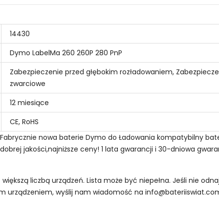
14430
Dymo LabelMa 260 260P 280 PnP
Zabezpieczenie przed głębokim rozładowaniem, Zabezpiecze
zwarciowe
12 miesiące
CE, RoHS
- Fabrycznie nowa baterie Dymo do Ładowania kompatybilny ba
rej jakości,najniższe ceny! 1 lata gwarancji i 30-dniowa gwara
z większą liczbą urządzeń. Lista może być niepełna. Jeśli nie od
oim urządzeniem, wyślij nam wiadomość na
info@bateriiswiat.co
 Drukarek Przenośnych Dymo BP-827?