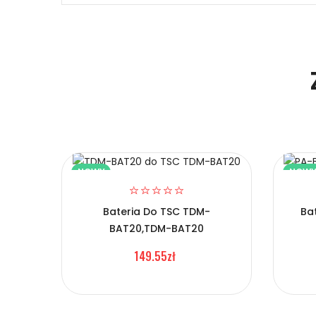
Niezawodność i pewność
1.Model urządzenia
Certyfikaty bezpieczeństwa i zgodności
2.Numer produktu baterii
Bateria Dymo BP-827
Prawo zwrotu w ciągu 30 dni
NOWY
NOW
Numer produktu ładowarki
Jak naładować Baterie do Drukarek Prze
Bateria Do TSC TDM-
Ba
Ticket
BAT20,TDM-BAT20
Szybka dostawa
149.55zł
1.Model urządzenia
Baterie do Drukarek Prze