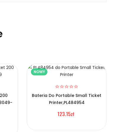
e
NOWY
NOW
 200
Bateria Do Portable Small Ticket
13049-
Printer,PL484954
123.15zł