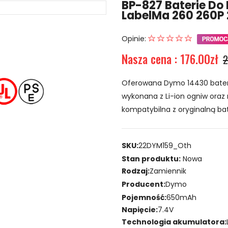
BP-827 Baterie Do
LabelMa 260 260P
Opinie:
Nasza cena : 176.00zł
2
Oferowana Dymo 14430 bateri
wykonana z Li-ion ogniw oraz 
kompatybilna z oryginalną bat
SKU:
22DYM159_Oth
Stan produktu:
Nowa
Rodzaj:
Zamiennik
Producent:
Dymo
Pojemność:
650mAh
Napięcie:
7.4V
Technologia akumulatora: