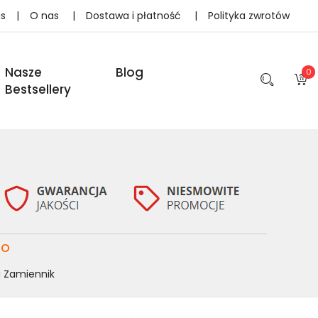
as
|
O nas
|
Dostawa i płatność
|
Polityka zwrotów
Nasze
Blog
0
Bestsellery
mo
a Zamiennik