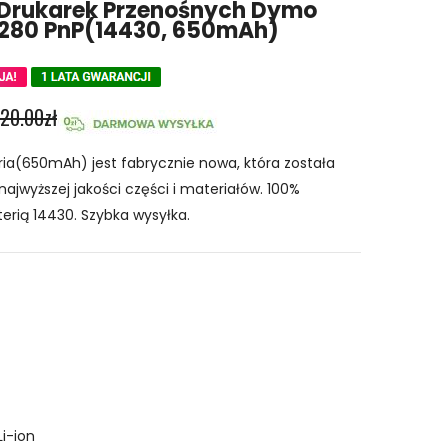
 Drukarek Przenośnych Dymo
 280 PnP(14430, 650mAh)
20.00zł
a(650mAh) jest fabrycznie nowa, która została
najwyższej jakości części i materiałów. 100%
erią 14430. Szybka wysyłka.
Li-ion