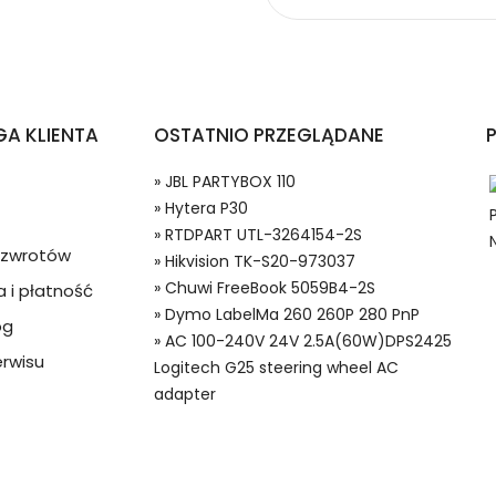
karek Przenośnych Dymo LabelMa 260 260P 280 PnP?
A KLIENTA
OSTATNIO PRZEGLĄDANE
» JBL PARTYBOX 110
» Hytera P30
» RTDPART UTL-3264154-2S
a zwrotów
» Hikvision TK-S20-973037
» Chuwi FreeBook 5059B4-2S
 i płatność
 w systemie PayPal możesz odzyskać całkowitą wartość za
» Dymo LabelMa 260 260P 280 PnP
og
Baterie do Drukarek Przenośnych, Alternatywna bateria do Dym
ze lub będzie się znacznie różnić od opisu.
» AC 100-240V 24V 2.5A(60W)DPS2425
rwisu
Logitech G25 steering wheel AC
adapter