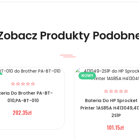
Zobacz Produkty Podobn
Y
NOWY
nośnych Dymo BP-827?
teria Do Brother PA-BT-
010,PA-BT-010
Bateria Do HP Sprocket
Printer 1AS85A H413049,4
202.35zł
2S1P
101.15zł
nośnych Dymo BP-827