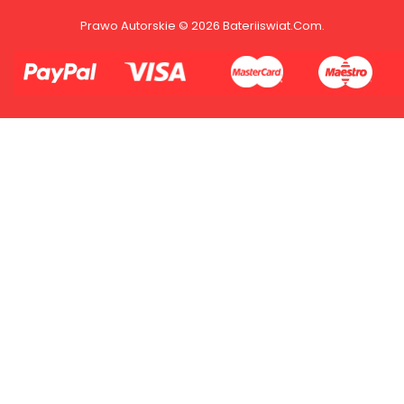
2.Numer produktu baterii
Prawo Autorskie © 2026 Bateriiswiat.com.
Płać jednym kontem. Wystarczy, że
dodasz dane swojej karty kredytowej
lub debetowej do swojego konta
PayPal albo doładujesz je
błyskawicznie ze swojego rachunku
bankowego.
1.Model urządzenia
2.Numer produktu baterii