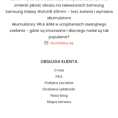
Szybka dostawa
zmienić jakość obrazu na telewizorach Samsung
Samsung Galaxy Watch8 40mm – test, bateria i wymiana
akumulatora
Akumulatory VRLA AGM w urządzeniach awaryjnego
Baterie do Smartfonów i
2.Numer produktu baterii
zasilania – gdzie są stosowane i dlaczego nadal są tak
Telefonów Konka BN-VF823
popularne?
Skontaktuj się
Jak przedłużyć żywotność Baterie do
OBSŁUGA KLIENTA
Smartfonów i Telefonów Konka V6830?
Numer produktu ładowarki
O nas
FAQ
Polityka zwrotów
Dostawa i płatność
Nasz blog
Mapa serwisu
Model urządzenia
Dzięki ochronie kupujących w