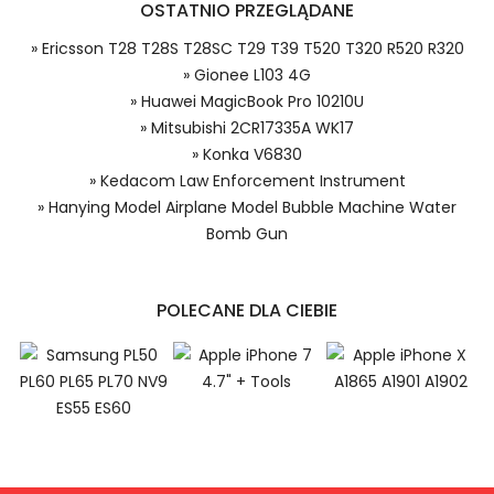
OSTATNIO PRZEGLĄDANE
systemie PayPal możesz odzyskać
całkowitą wartość zakupu, jeśli
» Ericsson T28 T28S T28SC T29 T39 T520 T320 R520 R320
zakupiony przedmiot do Ciebie nie
» Gionee L103 4G
dotrze lub będzie się znacznie różnić
od opisu.
» Huawei MagicBook Pro 10210U
Numer produktu baterii
» Mitsubishi 2CR17335A WK17
Konka BN-VF823 bateria, BN-VF823
» Konka V6830
Baterie do Smartfonów i Telefonów, Alternatywna
» Kedacom Law Enforcement Instrument
bateria do Konka BN-VF823,Konka V6830 akumulator.
» Hanying Model Airplane Model Bubble Machine Water
Bomb Gun
Niezależnie od tego, czy kupujesz w
POLECANE DLA CIEBIE
kraju, czy za granicą, nie pobieramy od
Ciebie żadnych opłat transakcyjnych*.
Niewielką opłatę uiszcza jedynie
1.Model urządzenia
sprzedawca.