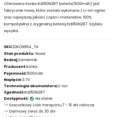
Oferowana Konka KLB150N287 bateria(1500mAh) jest
fabrycznie nowa, która została wykonana z Li-ion ogniw
oraz najwyższej jakości części i materiałów. 100%
kompatybilna z oryginalną baterią KLB150N287. Szybka
wysyłka.
SKU:
22KON954_Te
Stan produktu:
Nowa
Rodzaj:
Zamiennik
Producent:
Konka
Pojemność:
1500mAh
Napięcie:
3.7V
Technologia akumulatora:
Li-ion
Zgodność:
KLB150N287
Dostępność:
Na stanie
-> Szacunkowy czas transportu:7 - 15 dni robocze
-> Darmowy zwrot do 30 dni