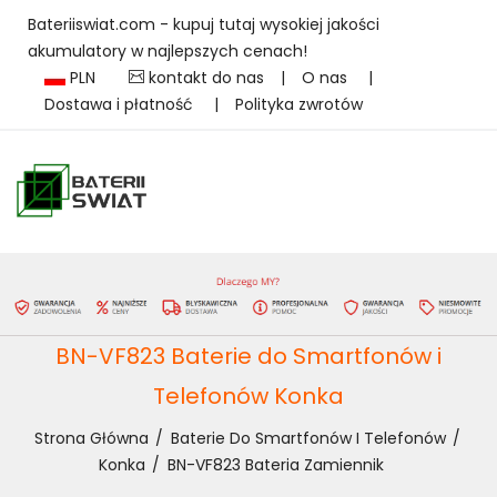
Bateriiswiat.com - kupuj tutaj wysokiej jakości
akumulatory w najlepszych cenach!
PLN
kontakt do nas
|
O nas
|
Dostawa i płatność
|
Polityka zwrotów
BN-VF823 Baterie do Smartfonów i
Telefonów Konka
Strona Główna
Baterie Do Smartfonów I Telefonów
Konka
BN-VF823 Bateria Zamiennik