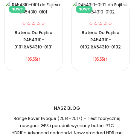
NOWY
NOWY
2.Numer produktu baterii
Bateria Do Fujitsu
Bateria Do Fujitsu
RA54310-
RA54310-
Certyfikaty bezpieczeństwa i zgodności
0101,RA54310-0101
0102,RA54310-0102
Bateria Konka BN-VF823
105.55zł
105.55zł
Numer produktu ładowarki
Prawo zwrotu w ciągu 30 dni
Jak naładować Baterie do Smartfonów i
Telefonów Konka BN-VF823?
NASZ BLOG
Range Rover Evoque (2014–2017) – Test fabrycznej
1.Model urządzenia
nawigacji GPS i poradnik wymiany baterii RTC
HDR10+ Advanced nadchodzi. Nowy standard HDR ma