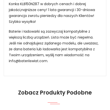
Konka KLB150N287 w dobrych cenach i dobrej
jakości,najniższe ceny! 1 lata gwarancji i 30-dniowa
gwarancja zwrotu pieniedzy dla naszych Klientów!
Szybka wysyłka!
Baterie i ładowarki są zazwyczaj kompatybilne z
większą liczbą urządzeń. Lista może być niepełna.
Jeśli nie odnajdujesz żądanego modelu, ale uważasz,
że dana bateria lub ładowarka jest kompatybilna z
Twoim urządzeniem, wyślij nam wiadomość na
info@bateriiswiat.com
.
Jak mogę znaleźć odpowiednią Baterie do
Smartfonów i Telefonów Konka BN-VF823?
Zobacz Produkty Podobne
1.Model urządzenia
Niezawodność i pewność