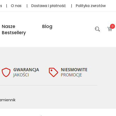
as
|
O nas
|
Dostawa i płatność
|
Polityka zwrotów
Nasze
Blog
0
Bestsellery
amiennik