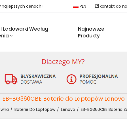
 w najlepszych cenach!
PLN
kontakt do n
 I Ładowarki Według
Najnowsze
enia
Produkty
EB-BG360CBE Baterie do Laptopów Lenovo
ówna
Baterie Do Laptopów
Lenovo
EB-BG360CBE Bateria Z