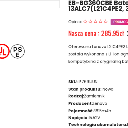
EB-BG360CBE Bate
13ALC7(L21C4PE2,
Opinie:
Nasza cena : 285.95zł
Oferowana Lenovo L21C4PE2 ba
została wykonana z Li-ion ogni
kompatybilna z oryginalną bat
SKU:
LE7691JUN
Stan produktu:
Nowa
Rodzaj:
Zamiennik
Producent:
Lenovo
Pojemność:
3815mAh
Napięcie:
15.52V
Technologia akumulatora: