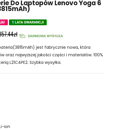
rie Do Laptopów Lenovo Yoga 6
 3815mAh)
357.44zł
teria(3815mAh) jest fabrycznie nowa, która
w oraz najwyższej jakości części i materiałów. 100%
erią L21C4PE2. Szybka wysyłka.
Li-ion