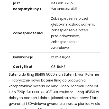
jest
1st Gen 720p
kompatybilny z
2AEUPBHARG031
Zabezpieczenie przed
głębokim rozładowaniem,
Zabezpieczenie przed
Zabezpieczenia
przeładowaniem,
Zabezpieczenie
zwarciowe
Gwarancja
12 miesiące
Certyfikat
CE, RoHS
Bateria do Ring B15169 5000mah Baterii Li-ion Polymer
- Fabrycznie nowa baterie Ring do Ładowania
kompatybilny bateria do Ring Video Doorbell Cam 1st
Gen 720p 2AEUPBHARG031 Akumulator - Ring B15169 w
dobrych cenach i dobrej jakości,najniższe ceny! 1 lata
gwarancji i 30-dniowa gwarancja zwrotu pieniedzy dla