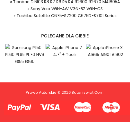
od opisu.
» Tianbao DINI03 R8 R7 R6 R5 R4 92600 92670 MA1805A
» Sony Vaio VGN-AW VGN-BZ VGN-CS
Numer produktu baterii
» Toshiba Satellite C675-S7200 C675D-S7101 Series
Ring PL-C06 bateria, PL-C06
Kompatybilna Bateria, Alternatywna bateria do Ring
POLECANE DLA CIEBIE
PL-C06,Ring Video Doorbell Cam 1st Gen 720p
2AEUPBHARG031 akumulator.
Niezależnie od tego, czy kupujesz w
kraju, czy za granicą, nie pobieramy od
Ciebie żadnych opłat transakcyjnych*.
Niewielką opłatę uiszcza jedynie
sprzedawca.
1.Model urządzenia
Prawo Autorskie © 2026 Bateriiswiat.com.
2.Numer produktu baterii