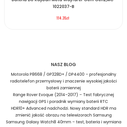
Certyfikaty bezpieczeństwa i zgodności
2.Numer produktu baterii
1022037-B
Bateria Ring PL-C06
114.35zł
Numer produktu ładowarki
Prawo zwrotu w ciągu 30 dni
Jak naładować Kompatybilna Bateria Ring PL-
NASZ BLOG
C06?
Motorola P8668 / GP328D+ / DP4400 – profesjonalny
radiotelefon przemysłowy i znaczenie wysokiej jakości
baterii zamiennej
1.Model urządzenia
Range Rover Evoque (2014–2017) – Test fabrycznej
Szybka dostawa
nawigacji GPS i poradnik wymiany baterii RTC
HDR10+ Advanced nadchodzi. Nowy standard HDR ma
zmienić jakość obrazu na telewizorach Samsung
Kompatybilna Bateria Ring PL-
Samsung Galaxy Watch8 40mm – test, bateria i wymiana
C06