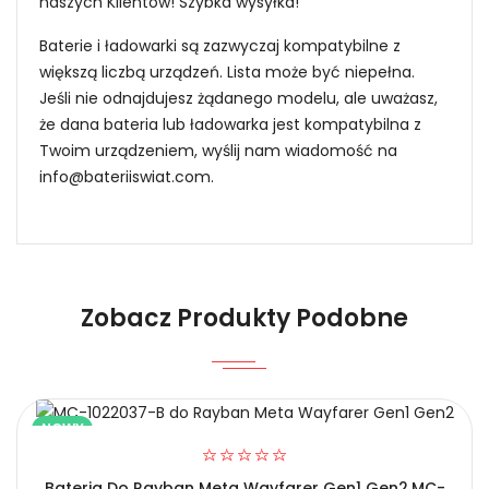
naszych Klientów! Szybka wysyłka!
Baterie i ładowarki są zazwyczaj kompatybilne z
większą liczbą urządzeń. Lista może być niepełna.
Jeśli nie odnajdujesz żądanego modelu, ale uważasz,
że dana bateria lub ładowarka jest kompatybilna z
Twoim urządzeniem, wyślij nam wiadomość na
info@bateriiswiat.com
.
Jak mogę znaleźć odpowiednią Kompatybilna
Bateria Ring PL-C06?
Niezawodność i pewność
Zobacz Produkty Podobne
1.Model urządzenia
NOWY
Bateria Do Rayban Meta Wayfarer Gen1 Gen2,MC-