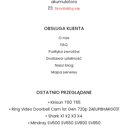
akumulatora
Skontaktuj się
2.Numer produktu baterii
OBSŁUGA KLIENTA
O nas
FAQ
Jak przedłużyć żywotność Kompatybilna Bateria
Polityka zwrotów
Ring Video Doorbell Cam 1st Gen 720p
Numer produktu ładowarki
Dostawa i płatność
2AEUPBHARG031?
Nasz blog
Mapa serwisu
OSTATNIO PRZEGLĄDANE
Dzięki ochronie kupujących w
» Kirisun T60 T65
systemie PayPal możesz odzyskać
» Ring Video Doorbell Cam 1st Gen 720p 2AEUPBHARG031
Model urządzenia
całkowitą wartość zakupu, jeśli
» Shark X1 X2 X3 X4
zakupiony przedmiot do Ciebie nie
» Mindray SV600 SV650 SV800 SV850
dotrze lub będzie się znacznie różnić