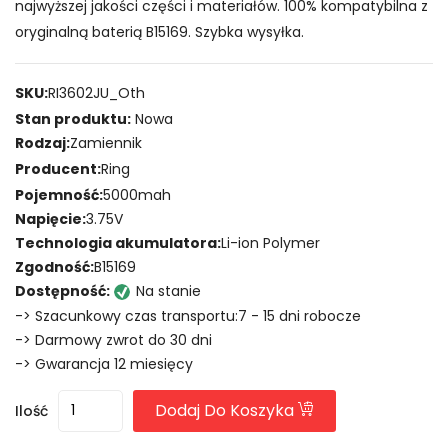
najwyższej jakości części i materiałów. 100% kompatybilna z
oryginalną baterią B15169. Szybka wysyłka.
SKU:
RI3602JU_Oth
Stan produktu:
Nowa
Rodzaj:
Zamiennik
Producent:
Ring
Pojemność:
5000mah
Napięcie:
3.75V
Technologia akumulatora:
Li-ion Polymer
Zgodność:
B15169
Dostępność:
Na stanie
-> Szacunkowy czas transportu:7 - 15 dni robocze
-> Darmowy zwrot do 30 dni
-> Gwarancja 12 miesięcy
Dodaj Do Koszyka
Ilość