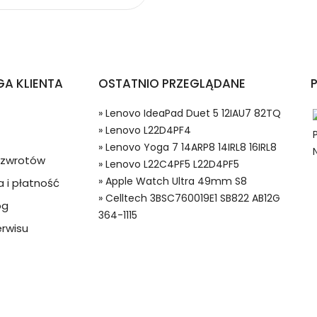
Telefonów Celltech TLp040D2
fonów i Telefonów Celltech 3BSC760019E1 SB822 AB12G 364
A KLIENTA
OSTATNIO PRZEGLĄDANE
» Lenovo IdeaPad Duet 5 12IAU7 82TQ
» Lenovo L22D4PF4
» Lenovo Yoga 7 14ARP8 14IRL8 16IRL8
a zwrotów
» Lenovo L22C4PF5 L22D4PF5
» Apple Watch Ultra 49mm S8
 i płatność
» Celltech 3BSC760019E1 SB822 AB12G
og
 w systemie PayPal możesz odzyskać całkowitą wartość za
364-1115
p040D2 Baterie do Smartfonów i Telefonów, Alternatywna bateri
ze lub będzie się znacznie różnić od opisu.
rwisu