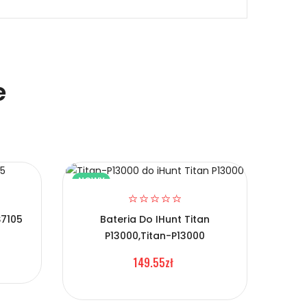
e
NOWY
NOW
S7105
Bateria Do IHunt Titan
P13000,Titan-P13000
Ba
149.55zł