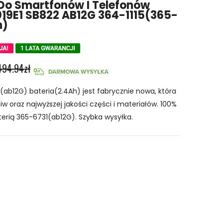
Do Smartfonów I Telefonów
19E1 SB822 AB12G 364-1115(365-
h)
494.94zł
ab12G) bateria(2.4Ah) jest fabrycznie nowa, która
w oraz najwyższej jakości części i materiałów. 100%
terią 365-6731(ab12G). Szybka wysyłka.