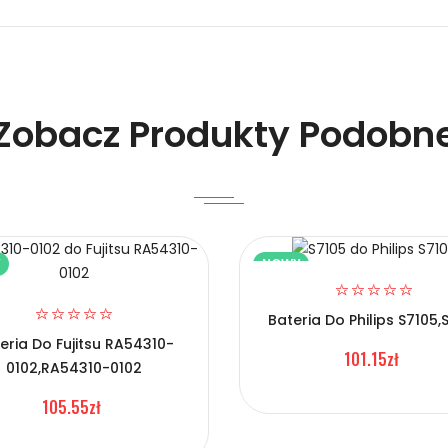
 Smartfonów i Telefonów Celltech TLp040D2?
Zobacz Produkty Podobn
Y
NOWY
elefonów Celltech TLp040D2?
Bateria Do Philips S7105,
eria Do Fujitsu RA54310-
101.15zł
0102,RA54310-0102
105.55zł