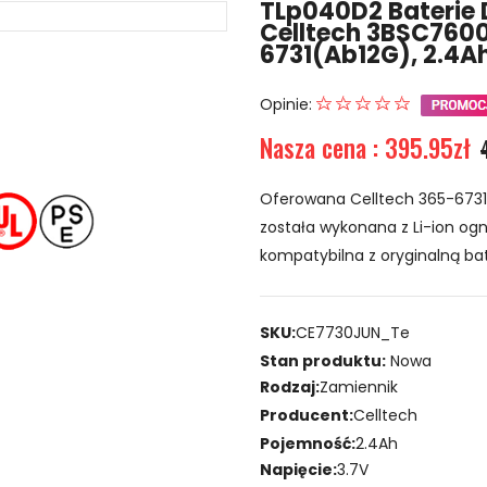
TLp040D2 Baterie 
Celltech 3BSC7600
6731(ab12G), 2.4A
Opinie:
Nasza cena : 395.95zł
Oferowana Celltech 365-6731(
została wykonana z Li-ion ogni
kompatybilna z oryginalną ba
SKU:
CE7730JUN_Te
Stan produktu:
Nowa
Rodzaj:
Zamiennik
Producent:
Celltech
Pojemność:
2.4Ah
Napięcie:
3.7V