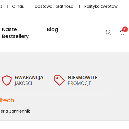
as
|
O nas
|
Dostawa i płatność
|
Polityka zwrotów
Nasze
Blog
0
Bestsellery
ltech
eria Zamiennik