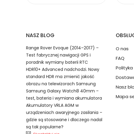
Baterie do Smartfonów i 
2.Numer produktu baterii
Jak przedłużyć żywotność Baterie do Smart
NASZ BLOG
OBSŁUG
Numer produktu ładowarki
Range Rover Evoque (2014–2017) –
O nas
Test fabrycznej nawigacji GPS i
FAQ
poradnik wymiany baterii RTC
Polityk
HDR10+ Advanced nadchodzi. Nowy
standard HDR ma zmienić jakość
Dostawa
obrazu na telewizorach Samsung
Nasz bl
Model urządzenia
Dzięki ochronie kupujących
Samsung Galaxy Watch8 40mm –
Celltech TLp040D2 bateria, TL
przedmiot do Ciebie nie dotr
Mapa se
test, bateria i wymiana akumulatora
SB822 AB12G 364-1115 akumulator.
Akumulatory VRLA AGM w
urządzeniach awaryjnego zasilania –
Numer produktu baterii
gdzie są stosowane i dlaczego nadal
są tak popularne?