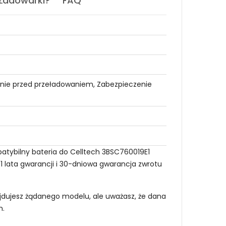
 Ładowarki?
FAQ
nie przed przeładowaniem, Zabezpieczenie
patybilny bateria do Celltech 3BSC760019E1
1 lata gwarancji i 30-dniowa gwarancja zwrotu
najdujesz żądanego modelu, ale uważasz, że dana
m
.