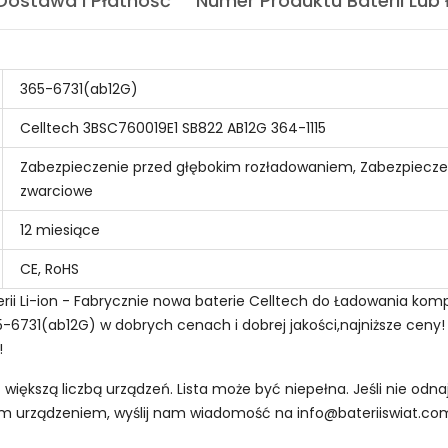
Dostawa I Płatność
Numer Produktu Baterii Lub
365-6731(ab12G)
Celltech 3BSC760019E1 SB822 AB12G 364-1115
Zabezpieczenie przed głębokim rozładowaniem, Zabezpiecze
zwarciowe
12 miesiące
CE, RoHS
rii Li-ion - Fabrycznie nowa baterie Celltech do Ładowania kom
-6731(ab12G) w dobrych cenach i dobrej jakości,najniższe ceny! 
!
z większą liczbą urządzeń. Lista może być niepełna. Jeśli nie od
oim urządzeniem, wyślij nam wiadomość na
info@bateriiswiat.co