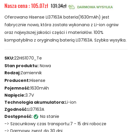
Nasza cena : 105.07zł
131.34zł
Oferowana Hisense LI37163A bateria(1630mAh) jest
fabrycznie nowa, która została wykonana z Li-ion ogniw
oraz najwyższej jakości części i materiałów. 100%
kompatybilna z oryginalną baterią LI37163A. Szybka wysyłka.
SKU:
22HIS1070_Te
Stan produktu:
Nowa
Rodzaj:
Zamiennik
Producent:
Hisense
Pojemność:
1630mAh
Napięcie:
3.7V
Technologia akumulatora:
Li-ion
Zgodność:
LI37163A
Dostępność:
Na stanie
-> Szacunkowy czas transportu:7 - 15 dni robocze
-> Darmowy zwrot do 30 dni