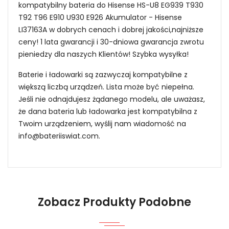
kompatybilny bateria do Hisense HS-U8 EG939 T930
T92 T96 E910 U930 E926 Akumulator - Hisense
LI37163A w dobrych cenach i dobrej jakości,najniższe
ceny! 1 lata gwarancji i 30-dniowa gwarancja zwrotu
pieniedzy dla naszych Klientów! Szybka wysyłka!
Baterie i ładowarki są zazwyczaj kompatybilne z
większą liczbą urządzeń. Lista może być niepełna.
Jeśli nie odnajdujesz żądanego modelu, ale uważasz,
że dana bateria lub ładowarka jest kompatybilna z
Twoim urządzeniem, wyślij nam wiadomość na
info@bateriiswiat.com
.
Jak mogę znaleźć odpowiednią Baterie do
Smartfonów i Telefonów Hisense
Li3839T43P8h826348?
Zobacz Produkty Podobne
1.Model urządzenia
Niezawodność i pewność