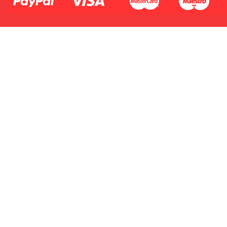
2.Numer produktu baterii
Płać jednym kontem. Wystarczy, że
dodasz dane swojej karty kredytowej
lub debetowej do swojego konta
PayPal albo doładujesz je
błyskawicznie ze swojego rachunku
bankowego.
1.Model urządzenia
2.Numer produktu baterii