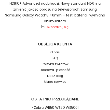
HDR10+ Advanced nadchodzi. Nowy standard HDR ma
Szybka dostawa
zmienić jakość obrazu na telewizorach Samsung
Samsung Galaxy Watch8 40mm – test, bateria i wymiana
akumulatora
Skontaktuj się
Baterie do Smartfonów i
Telefonów Hisense Li3839T43P8h826348
2.Numer produktu baterii
OBSŁUGA KLIENTA
O nas
FAQ
Polityka zwrotów
Dostawa i płatność
Jak przedłużyć żywotność Baterie do
Nasz blog
Smartfonów i Telefonów Hisense HS-U8 EG939
Numer produktu ładowarki
Mapa serwisu
T930 T92 T96 E910 U930 E926?
OSTATNIO PRZEGLĄDANE
» Zebra WR50 WS50 WS5001