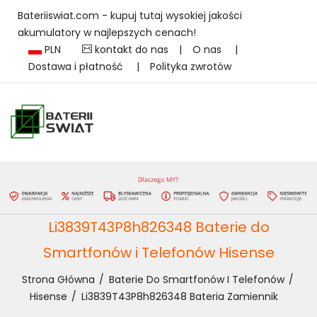
Bateriiswiat.com - kupuj tutaj wysokiej jakości
akumulatory w najlepszych cenach!
PLN
kontakt do nas
|
O nas
|
Dostawa i płatność
|
Polityka zwrotów
Li3839T43P8h826348 Baterie do
Smartfonów i Telefonów Hisense
Strona Główna
Baterie Do Smartfonów I Telefonów
Hisense
Li3839T43P8h826348 Bateria Zamiennik