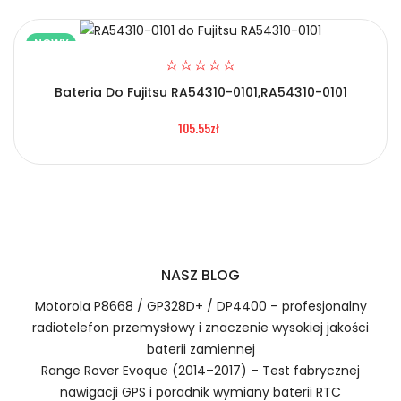
NOWY
Bateria Do Fujitsu RA54310-0101,RA54310-0101
2.Numer produktu baterii
105.55zł
Certyfikaty bezpieczeństwa i zgodności
Bateria Hisense Li3839T43P8h826348
Numer produktu ładowarki
Prawo zwrotu w ciągu 30 dni
NASZ BLOG
Jak naładować Baterie do Smartfonów i
Motorola P8668 / GP328D+ / DP4400 – profesjonalny
Telefonów Hisense Li3839T43P8h826348?
radiotelefon przemysłowy i znaczenie wysokiej jakości
baterii zamiennej
Range Rover Evoque (2014–2017) – Test fabrycznej
1.Model urządzenia
nawigacji GPS i poradnik wymiany baterii RTC