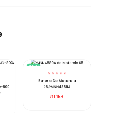
e
NOWY
NOW
Bateria Do Motorola
-800i
R5,PMNN4889A
Ba
D
GP3
211.15zł