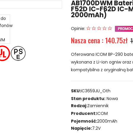
AB1700DWM Bateri
F52D IC-F62D IC-
2000mAh)
Opinie:
Nasza cena : 140.75zł
1
Oferowana ICOM BP-290 bater
wykonana z Li-ion ogniw oraz 
kompatybilna z oryginalną bat
SKU:
IC3659JU_Oth
Stan produktu:
Nowa
Rodzaj:
Zamiennik
Producent:
ICOM
Pojemność:
2000mAh
Napięcie:
7.2V