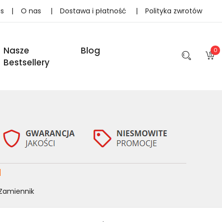
as
|
O nas
|
Dostawa i płatność
|
Polityka zwrotów
Nasze
Blog
0
Bestsellery
M
Zamiennik