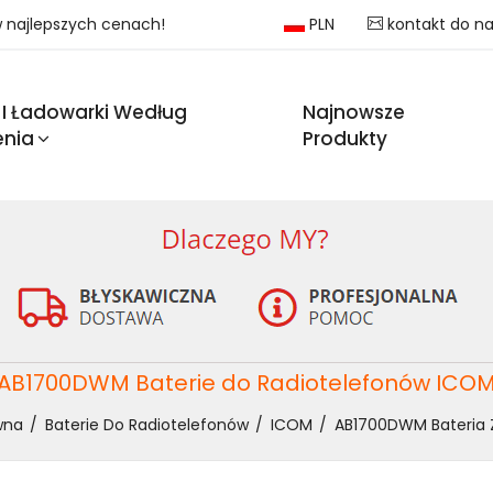
 w najlepszych cenach!
PLN
kontakt do n
 I Ładowarki Według
Najnowsze
enia
Produkty
AB1700DWM Baterie do Radiotelefonów ICO
wna
Baterie Do Radiotelefonów
ICOM
AB1700DWM Bateria 