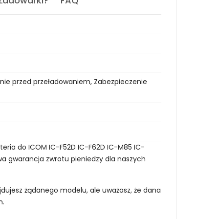
 Ładowarki?
FAQ
nie przed przeładowaniem, Zabezpieczenie
teria do ICOM IC-F52D IC-F62D IC-M85 IC-
owa gwarancja zwrotu pieniedzy dla naszych
najdujesz żądanego modelu, ale uważasz, że dana
m
.