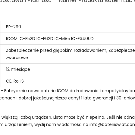
Dostawa I Płatność
Numer Produktu Baterii Lub
BP-290
ICOM IC-F52D IC-F62D IC-M85 IC-F3400D
Zabezpieczenie przed głębokim rozładowaniem, Zabezpiecze
zwarciowe
12 miesiące
CE, RoHS
n - Fabrycznie nowa baterie ICOM do Ładowania kompatybilny ba
ach i dobrej jakości,najniższe ceny! 1 lata gwarancji i 30-dni
z większą liczbą urządzeń. Lista może być niepełna. Jeśli nie od
oim urządzeniem, wyślij nam wiadomość na
info@bateriiswiat.co