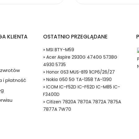
ów ICOM AB1700DWM
otelefonów ICOM IC-F52D IC-F62D IC-M85 IC-F3400D?
A KLIENTA
OSTATNIO PRZEGLĄDANE
» MSI BTY-M59
» Acer Aspire 2930G 4740G 5738G
4930 5735
a zwrotów
» Honor GS3 MUS-B19 1ICP6/26/27
» Nokia G50 5G TA-1358 TA-1390
 i płatność
» ICOM IC-F52D IC-F62D IC-M85 IC-
og
 w systemie PayPal możesz odzyskać całkowitą wartość za
F3400D
00DWM Baterie do Radiotelefonów, Alternatywna bateria do I
ze lub będzie się znacznie różnić od opisu.
rwisu
» Citizen 7820A 7870A 7872A 7875A
7877A 7W70