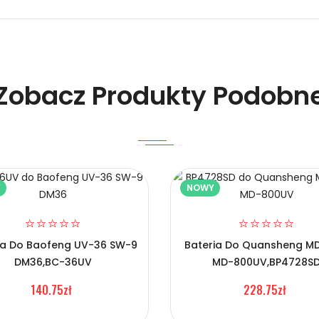
o Radiotelefonów ICOM AB1700DWM?
Zobacz Produkty Podobn
Y
NOWY
w ICOM AB1700DWM?
ia Do Baofeng UV-36 SW-9
Bateria Do Quansheng MD
DM36,BC-36UV
MD-800UV,BP4728S
140.75zł
228.75zł