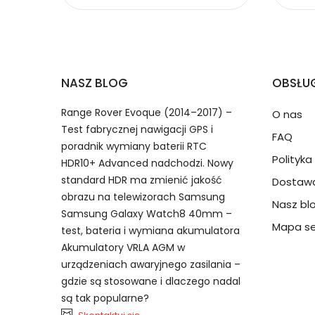
Baterie do Radiotelefon
2.Numer produktu baterii
Jak przedłużyć żywotność Baterie do Radi
NASZ BLOG
OBSŁUG
Numer produktu ładowarki
Range Rover Evoque (2014–2017) –
O nas
Test fabrycznej nawigacji GPS i
FAQ
poradnik wymiany baterii RTC
Polityk
HDR10+ Advanced nadchodzi. Nowy
standard HDR ma zmienić jakość
Dostawa
obrazu na telewizorach Samsung
Nasz bl
Model urządzenia
Dzięki ochronie kupujących
Samsung Galaxy Watch8 40mm –
ICOM AB1700DWM bateria, AB17
przedmiot do Ciebie nie dotr
Mapa se
test, bateria i wymiana akumulatora
IC-F3400D akumulator.
Akumulatory VRLA AGM w
urządzeniach awaryjnego zasilania –
Numer produktu baterii
gdzie są stosowane i dlaczego nadal
są tak popularne?