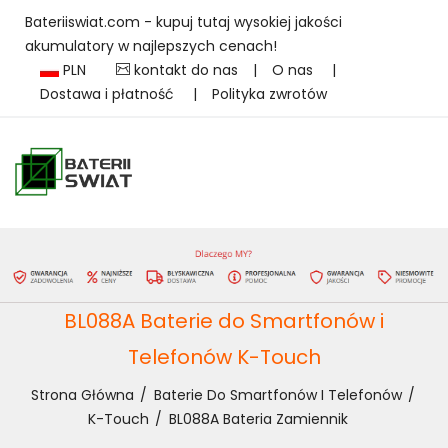
Bateriiswiat.com - kupuj tutaj wysokiej jakości
akumulatory w najlepszych cenach!
PLN
kontakt do nas
|
O nas
|
Dostawa i płatność
|
Polityka zwrotów
BL088A Baterie do Smartfonów i
Telefonów K-Touch
Strona Główna
Baterie Do Smartfonów I Telefonów
K-Touch
BL088A Bateria Zamiennik