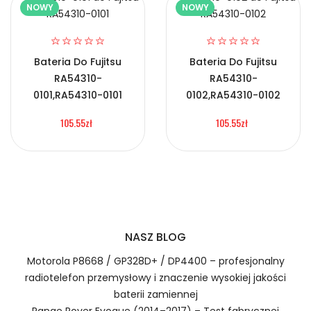
NOWY
NOWY
Certyfikaty bezpieczeństwa i zgodności
2.Numer produktu baterii
Bateria Do Fujitsu
Bateria Do Fujitsu
RA54310-
RA54310-
Bateria K-Touch BL088A
0101,RA54310-0101
0102,RA54310-0102
105.55zł
105.55zł
Numer produktu ładowarki
Prawo zwrotu w ciągu 30 dni
Jak naładować Baterie do Smartfonów i
Telefonów K-Touch BL088A?
NASZ BLOG
Motorola P8668 / GP328D+ / DP4400 – profesjonalny
1.Model urządzenia
radiotelefon przemysłowy i znaczenie wysokiej jakości
Szybka dostawa
baterii zamiennej
Range Rover Evoque (2014–2017) – Test fabrycznej