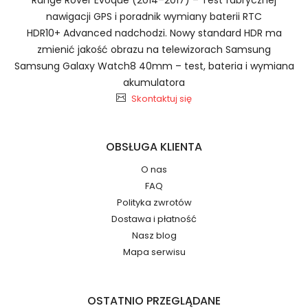
nawigacji GPS i poradnik wymiany baterii RTC
Baterie do Smartfonów i
HDR10+ Advanced nadchodzi. Nowy standard HDR ma
Telefonów K-Touch BL088A
zmienić jakość obrazu na telewizorach Samsung
2.Numer produktu baterii
Samsung Galaxy Watch8 40mm – test, bateria i wymiana
akumulatora
Skontaktuj się
Jak przedłużyć żywotność Baterie do
OBSŁUGA KLIENTA
Smartfonów i Telefonów K-Touch T580 T586?
Numer produktu ładowarki
O nas
FAQ
Polityka zwrotów
Dostawa i płatność
Nasz blog
Mapa serwisu
Model urządzenia
Dzięki ochronie kupujących w
OSTATNIO PRZEGLĄDANE
systemie PayPal możesz odzyskać