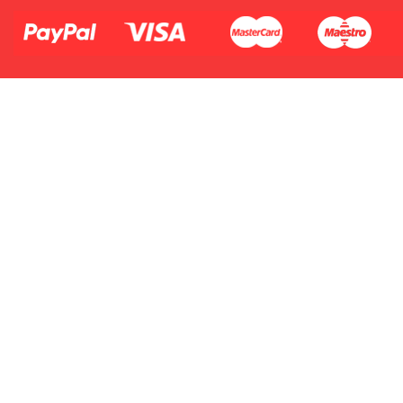
Płać jednym kontem. Wystarczy, że
dodasz dane swojej karty kredytowej
lub debetowej do swojego konta
PayPal albo doładujesz je
błyskawicznie ze swojego rachunku
bankowego.
1.Model urządzenia
2.Numer produktu baterii