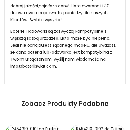
dobrej jakości,najniższe ceny! 1 lata gwarancji i 30-
dniowa gwarancja zwrotu pieniedzy dla naszych
Klientów! Szybka wysyłka!
Baterie i ładowarki są zazwyczaj kompatybilne z
większą liczbą urządzeń. Lista może być niepełna.
Jeśli nie odnajdujesz żądanego modelu, ale uważasz,
że dana bateria lub ładowarka jest kompatybilna z
Twoim urządzeniem, wyślij nam wiadomość na
info@bateriiswiat.com
.
Jak mogę znaleźć odpowiednią Baterie do
Smartfonów i Telefonów K-Touch BL088A?
Niezawodność i pewność
Zobacz Produkty Podobne
1.Model urządzenia