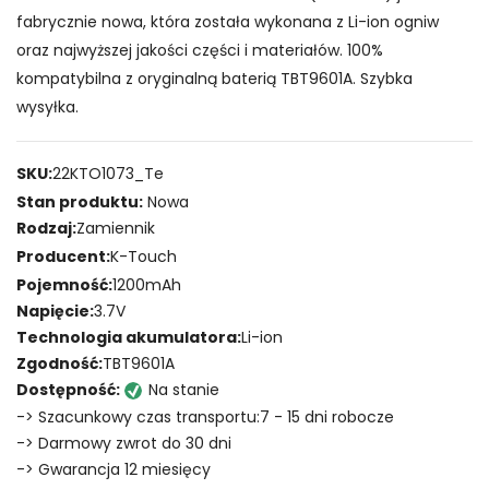
fabrycznie nowa, która została wykonana z Li-ion ogniw
oraz najwyższej jakości części i materiałów. 100%
kompatybilna z oryginalną baterią TBT9601A. Szybka
wysyłka.
SKU:
22KTO1073_Te
Stan produktu:
Nowa
Rodzaj:
Zamiennik
Producent:
K-Touch
Pojemność:
1200mAh
Napięcie:
3.7V
Technologia akumulatora:
Li-ion
Zgodność:
TBT9601A
Dostępność:
Na stanie
-> Szacunkowy czas transportu:7 - 15 dni robocze
-> Darmowy zwrot do 30 dni
-> Gwarancja 12 miesięcy