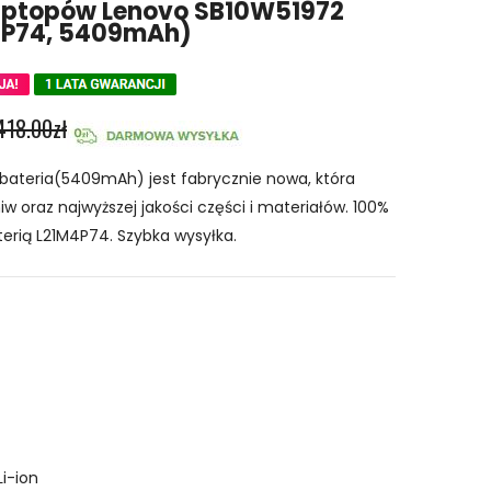
Laptopów Lenovo SB10W51972
4P74, 5409mAh)
418.00zł
ateria(5409mAh) jest fabrycznie nowa, która
w oraz najwyższej jakości części i materiałów. 100%
erią L21M4P74. Szybka wysyłka.
Li-ion