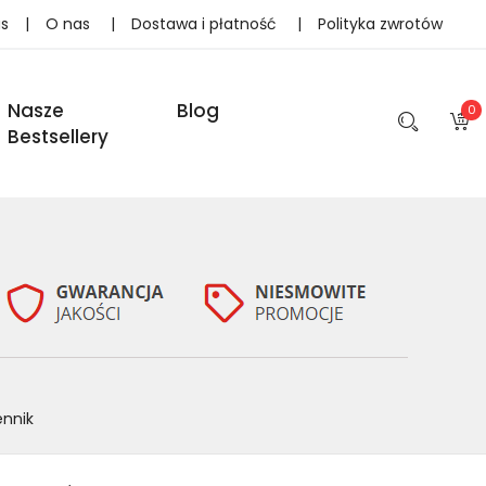
as
|
O nas
|
Dostawa i płatność
|
Polityka zwrotów
Nasze
Blog
0
Bestsellery
ennik