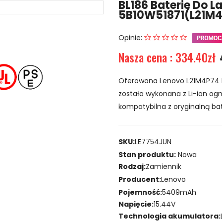
BL186 Baterie Do 
5B10W51871(L21M
Opinie:
Nasza cena : 334.40zł
Oferowana Lenovo L21M4P74 b
została wykonana z Li-ion ogni
kompatybilna z oryginalną bat
SKU:
LE7754JUN
Stan produktu:
Nowa
Rodzaj:
Zamiennik
Producent:
Lenovo
Pojemność:
5409mAh
Napięcie:
15.44V
Technologia akumulatora: