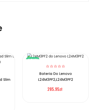
e
NOWY
NOW
Bateria Do Lenovo
d Slim
L24M3PF2,L24M3PF2
Bate
285.95zł