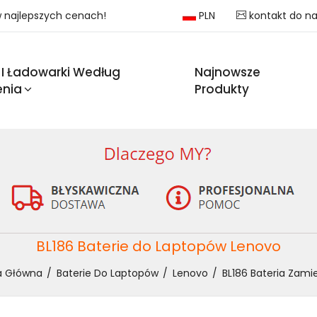
 w najlepszych cenach!
PLN
kontakt do n
 I Ładowarki Według
Najnowsze
enia
Produkty
BL186 Baterie do Laptopów Lenovo
a Główna
Baterie Do Laptopów
Lenovo
BL186 Bateria Zami