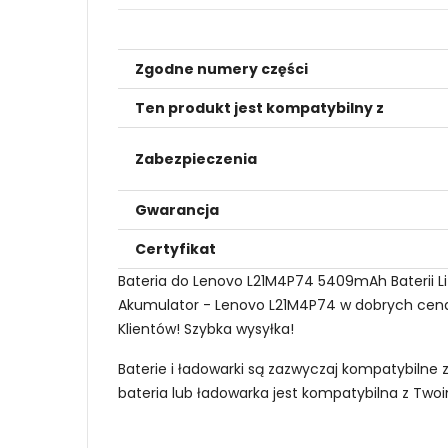
Zgodne numery części
Ten produkt jest kompatybilny z
Zabezpieczenia
Gwarancja
Certyfikat
Bateria do Lenovo L21M4P74 5409mAh Baterii L
Akumulator - Lenovo L21M4P74 w dobrych cenach
Klientów! Szybka wysyłka!
Baterie i ładowarki są zazwyczaj kompatybilne 
bateria lub ładowarka jest kompatybilna z Tw
Jak mogę znaleźć odpowiednią Baterie do 