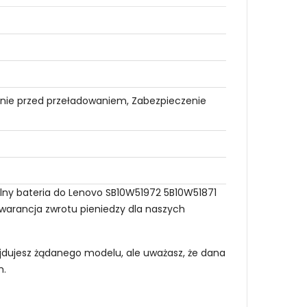
nie przed przeładowaniem, Zabezpieczenie
lny bateria do Lenovo SB10W51972 5B10W51871
gwarancja zwrotu pieniedzy dla naszych
najdujesz żądanego modelu, ale uważasz, że dana
m
.