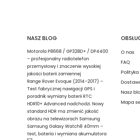
2.Numer produktu baterii
Jak przedłużyć żywotność Baterie do Lap
NASZ BLOG
OBSŁUG
Numer produktu ładowarki
Motorola P8668 / GP328D+ / DP4400
O nas
– profesjonalny radiotelefon
FAQ
przemysłowy i znaczenie wysokiej
Polityk
jakości baterii zamiennej
Range Rover Evoque (2014–2017) –
Dostawa
Model urządzenia
Dzięki ochronie kupujących
Test fabrycznej nawigacji GPS i
Nasz bl
Lenovo BL186 bateria, BL186 Ba
przedmiot do Ciebie nie dotr
poradnik wymiany baterii RTC
Mapa se
HDR10+ Advanced nadchodzi. Nowy
standard HDR ma zmienić jakość
Numer produktu baterii
obrazu na telewizorach Samsung
Samsung Galaxy Watch8 40mm –
test, bateria i wymiana akumulatora