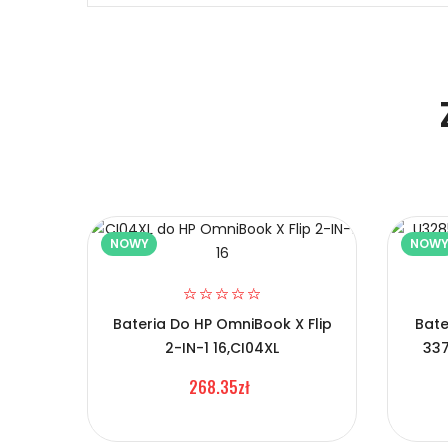
Niezawodność i pewność
1.Model urządzenia
Certyfikaty bezpieczeństwa i zgodności
2.Numer produktu baterii
Bateria Lenovo BL186
Prawo zwrotu w ciągu 30 dni
NOWY
NOW
Numer produktu ładowarki
Jak naładować Baterie do Laptopów Lenov
Bateria Do HP OmniBook X Flip
Bate
Szybka dostawa
2-IN-1 16,CI04XL
337
1.Model urządzenia
268.35zł
Baterie do Laptopów Leno