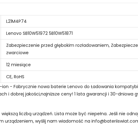
L21M4P74
Lenovo SB10W51972 5B10W51871
Zabezpieczenie przed głębokim rozładowaniem, Zabezpiecze
zwarciowe
12 miesiące
CE, RoHS
i-ion - Fabrycznie nowa baterie Lenovo do Ładowania kompatybi
 i dobrej jakości,najniższe ceny! 1 lata gwarancji i 30-dniowa 
z większą liczbą urządzeń. Lista może być niepełna. Jeśli nie od
oim urządzeniem, wyślij nam wiadomość na
info@bateriiswiat.co
Laptopów Lenovo BL186?