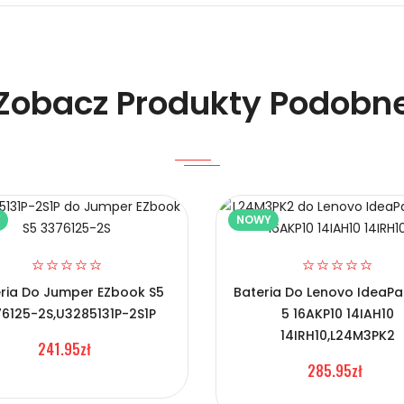
Zobacz Produkty Podobn
Y
NOWY
o BL186?
ria Do Jumper EZbook S5
Bateria Do Lenovo IdeaPa
6125-2S,U3285131P-2S1P
5 16AKP10 14IAH10
14IRH10,L24M3PK2
241.95zł
285.95zł
vo BL186