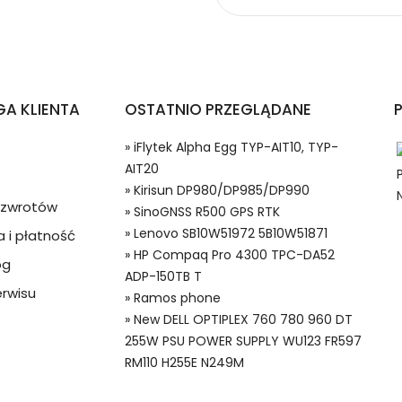
topów Lenovo SB10W51972 5B10W51871?
A KLIENTA
OSTATNIO PRZEGLĄDANE
» iFlytek Alpha Egg TYP-AIT10, TYP-
AIT20
» Kirisun DP980/DP985/DP990
a zwrotów
» SinoGNSS R500 GPS RTK
» Lenovo SB10W51972 5B10W51871
 i płatność
 w systemie PayPal możesz odzyskać całkowitą wartość za
» HP Compaq Pro 4300 TPC-DA52
og
terie do Laptopów, Alternatywna bateria do Lenovo BL186,Lenovo
ze lub będzie się znacznie różnić od opisu.
ADP-150TB T
rwisu
» Ramos phone
» New DELL OPTIPLEX 760 780 960 DT
255W PSU POWER SUPPLY WU123 FR597
RM110 H255E N249M