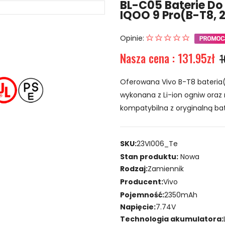
BL-C05 Baterie Do
IQOO 9 Pro(B-T8,
Opinie:
Nasza cena : 131.95zł
1
Oferowana Vivo B-T8 bateria(
wykonana z Li-ion ogniw oraz 
kompatybilna z oryginalną bat
SKU:
23VI006_Te
Stan produktu:
Nowa
Rodzaj:
Zamiennik
Producent:
Vivo
Pojemność:
2350mAh
Napięcie:
7.74V
Technologia akumulatora: