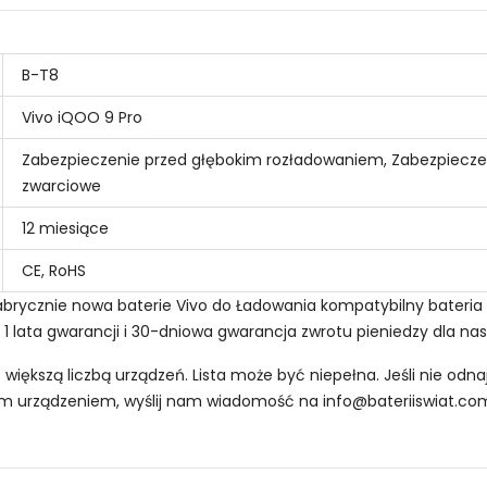
B-T8
Vivo iQOO 9 Pro
Zabezpieczenie przed głębokim rozładowaniem, Zabezpiecze
zwarciowe
12 miesiące
CE, RoHS
 Fabrycznie nowa baterie Vivo do Ładowania kompatybilny bateria
! 1 lata gwarancji i 30-dniowa gwarancja zwrotu pieniedzy dla na
z większą liczbą urządzeń. Lista może być niepełna. Jeśli nie od
oim urządzeniem, wyślij nam wiadomość na
info@bateriiswiat.co
Smartfonów i Telefonów Vivo BL-C05?