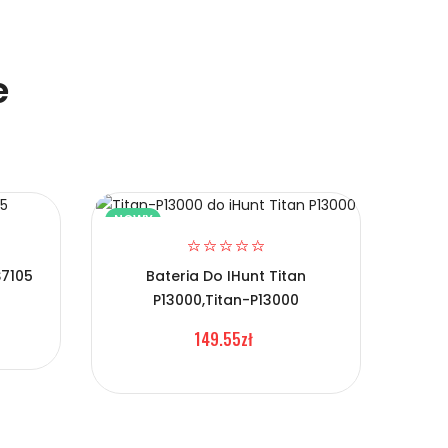
e
NOWY
NOW
S7105
Bateria Do IHunt Titan
P13000,Titan-P13000
Ba
149.55zł