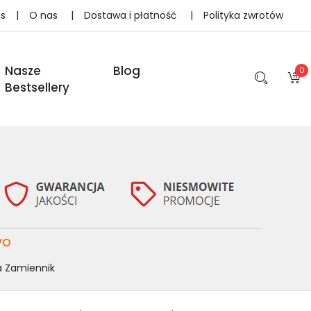
as
|
O nas
|
Dostawa i płatność
|
Polityka zwrotów
Nasze
Blog
0
Bestsellery
vo
a Zamiennik