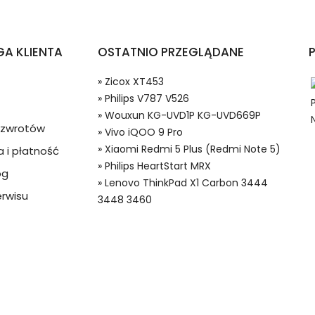
tfonów i Telefonów Vivo iQOO 9 Pro?
A KLIENTA
OSTATNIO PRZEGLĄDANE
» Zicox XT453
» Philips V787 V526
» Wouxun KG-UVD1P KG-UVD669P
a zwrotów
» Vivo iQOO 9 Pro
» Xiaomi Redmi 5 Plus (Redmi Note 5)
 i płatność
» Philips HeartStart MRX
og
 w systemie PayPal możesz odzyskać całkowitą wartość za
» Lenovo ThinkPad X1 Carbon 3444
terie do Smartfonów i Telefonów, Alternatywna bateria do Vivo 
ze lub będzie się znacznie różnić od opisu.
rwisu
3448 3460