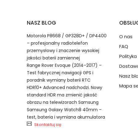
2.Numer produktu baterii
Jak przedłużyć żywotność Baterie do Smar
NASZ BLOG
OBSŁUG
Numer produktu ładowarki
Motorola P8668 / GP328D+ / DP4400
O nas
– profesjonalny radiotelefon
FAQ
przemysłowy i znaczenie wysokiej
Polityk
jakości baterii zamiennej
Range Rover Evoque (2014–2017) –
Dostawa
Test fabrycznej nawigacji GPS i
Nasz bl
Model urządzenia
Dzięki ochronie kupujących
poradnik wymiany baterii RTC
Vivo BL-C05 bateria, BL-C05 Ba
przedmiot do Ciebie nie dotr
Mapa se
HDR10+ Advanced nadchodzi. Nowy
standard HDR ma zmienić jakość
obrazu na telewizorach Samsung
Numer produktu baterii
Samsung Galaxy Watch8 40mm –
test, bateria i wymiana akumulatora
Skontaktuj się