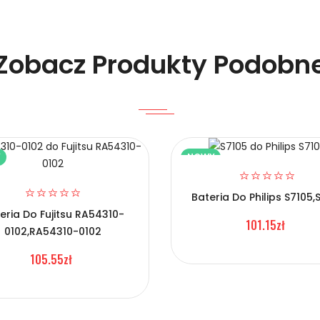
Zobacz Produkty Podobn
Y
NOWY
lefonów Vivo BL-C05?
Bateria Do Philips S7105,
eria Do Fujitsu RA54310-
101.15zł
0102,RA54310-0102
105.55zł
Telefonów Vivo BL-C05