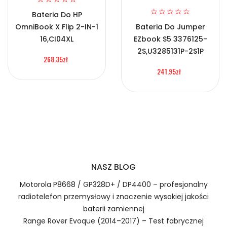
Certyfikaty bezpieczeństwa i zgodności
2.Numer produktu baterii
Bateria Do HP
OmniBook X Flip 2-IN-1
Bateria Do Jumper
Bateria EXFO BL-49ST
16,CI04XL
EZbook S5 3376125-
2S,U3285131P-2S1P
268.35zł
241.95zł
Numer produktu ładowarki
Prawo zwrotu w ciągu 30 dni
Jak naładować Baterie do Laptopów EXFO BL-
49ST?
1.Model urządzenia
NASZ BLOG
Szybka dostawa
Motorola P8668 / GP328D+ / DP4400 – profesjonalny
radiotelefon przemysłowy i znaczenie wysokiej jakości
baterii zamiennej
Baterie do Laptopów EXFO BL-
Range Rover Evoque (2014–2017) – Test fabrycznej