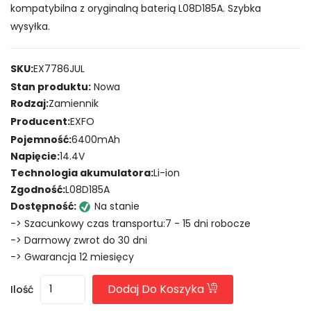
kompatybilna z oryginalną baterią L08D185A. Szybka
wysyłka.
SKU:
EX7786JUL
Stan produktu:
Nowa
Rodzaj:
Zamiennik
Producent:
EXFO
Pojemność:
6400mAh
Napięcie:
14.4V
Technologia akumulatora:
Li-ion
Zgodność:
L08D185A
Dostępność:
Na stanie
-> Szacunkowy czas transportu:7 - 15 dni robocze
-> Darmowy zwrot do 30 dni
-> Gwarancja 12 miesięcy
Dodaj Do Koszyka
Ilość