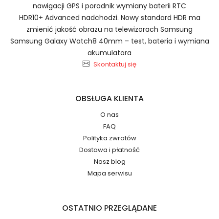
49ST
nawigacji GPS i poradnik wymiany baterii RTC
2.Numer produktu baterii
HDR10+ Advanced nadchodzi. Nowy standard HDR ma
zmienić jakość obrazu na telewizorach Samsung
Samsung Galaxy Watch8 40mm – test, bateria i wymiana
akumulatora
Jak przedłużyć żywotność Baterie do Laptopów
Skontaktuj się
EXFO FTB-200?
Numer produktu ładowarki
OBSŁUGA KLIENTA
O nas
FAQ
Polityka zwrotów
Dostawa i płatność
Nasz blog
Mapa serwisu
Model urządzenia
Dzięki ochronie kupujących w
systemie PayPal możesz odzyskać
całkowitą wartość zakupu, jeśli
zakupiony przedmiot do Ciebie nie
OSTATNIO PRZEGLĄDANE
dotrze lub będzie się znacznie różnić