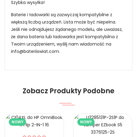
Szybka wysyłka!
Baterie i ładowarki są zazwyczaj kompatybilne z
większą liczbą urządzeń. Lista może być niepełna.
Jeśli nie odnajdujesz żądanego modelu, ale uważasz,
że dana bateria lub ładowarka jest kompatybilna z
Twoim urządzeniem, wyślij nam wiadomość na
info@bateriiswiat.com
.
Jak mogę znaleźć odpowiednią Baterie do
Laptopów EXFO BL-49ST?
Niezawodność i pewność
Zobacz Produkty Podobne
1.Model urządzenia
NOWY
NOWY