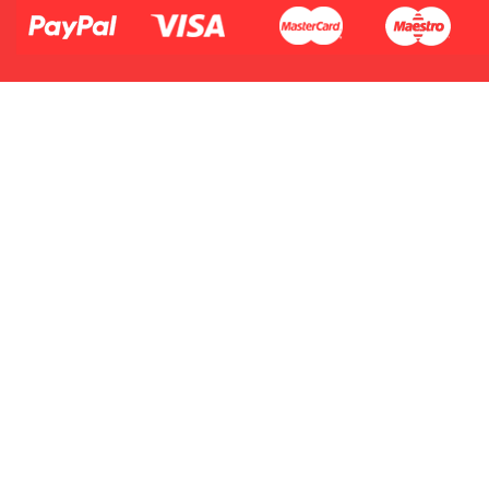
Płać jednym kontem. Wystarczy, że
dodasz dane swojej karty kredytowej
lub debetowej do swojego konta
PayPal albo doładujesz je
błyskawicznie ze swojego rachunku
bankowego.
1.Model urządzenia
2.Numer produktu baterii
1.Model urządzenia