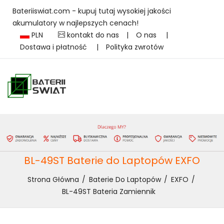
Bateriiswiat.com - kupuj tutaj wysokiej jakości
akumulatory w najlepszych cenach!
PLN
kontakt do nas
|
O nas
|
Dostawa i płatność
|
Polityka zwrotów
BL-49ST Baterie do Laptopów EXFO
Strona Główna
Baterie Do Laptopów
EXFO
BL-49ST Bateria Zamiennik