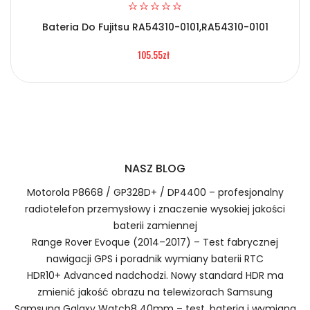
Bateria Do Fujitsu RA54310-0101,RA54310-0101
Certyfikaty bezpieczeństwa i zgodności
2.Numer produktu baterii
105.55zł
Bateria Vivo KLB150N296
Numer produktu ładowarki
Prawo zwrotu w ciągu 30 dni
NASZ BLOG
Jak naładować Baterie do Smartfonów i
Telefonów Vivo KLB150N296?
Motorola P8668 / GP328D+ / DP4400 – profesjonalny
radiotelefon przemysłowy i znaczenie wysokiej jakości
baterii zamiennej
Range Rover Evoque (2014–2017) – Test fabrycznej
1.Model urządzenia
nawigacji GPS i poradnik wymiany baterii RTC
Szybka dostawa
HDR10+ Advanced nadchodzi. Nowy standard HDR ma
zmienić jakość obrazu na telewizorach Samsung
Samsung Galaxy Watch8 40mm – test, bateria i wymiana