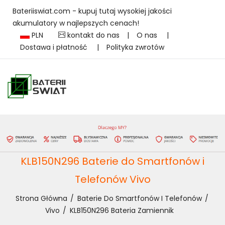
Bateriiswiat.com - kupuj tutaj wysokiej jakości
akumulatory w najlepszych cenach!
PLN
kontakt do nas
|
O nas
|
Dostawa i płatność
|
Polityka zwrotów
KLB150N296 Baterie do Smartfonów i
Telefonów Vivo
Strona Główna
Baterie Do Smartfonów I Telefonów
Vivo
KLB150N296 Bateria Zamiennik