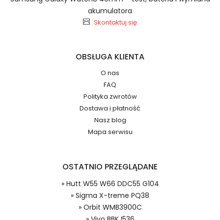
Baterie do Smartfonów i
akumulatora
Telefonów Vivo KLB150N296
Skontaktuj się
2.Numer produktu baterii
OBSŁUGA KLIENTA
O nas
FAQ
Jak przedłużyć żywotność Baterie do
Polityka zwrotów
Smartfonów i Telefonów Vivo BBK I536?
Numer produktu ładowarki
Dostawa i płatność
Nasz blog
Mapa serwisu
OSTATNIO PRZEGLĄDANE
» Hutt W55 W66 DDC55 G104
Model urządzenia
Dzięki ochronie kupujących w
» Sigma X-treme PQ38
systemie PayPal możesz odzyskać
» Orbit WMB3900C
całkowitą wartość zakupu, jeśli
» Vivo BBK I536