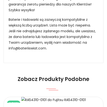
gwarancja zwrotu pieniedzy dla naszych Klientów!
Szybka wysyłka!
Baterie i ładowarki są zazwyczaj kompatybilne z
większą liczbą urządzeń. Lista może być niepełna.
Jeśli nie odnajdujesz żądanego modelu, ale uważasz,
że dana bateria lub ładowarka jest kompatybilna z
Twoim urządzeniem, wyślij nam wiadomość na
info@bateriiswiat.com
.
Jak mogę znaleźć odpowiednią Baterie do
Smartfonów i Telefonów Vivo KLB150N296?
Niezawodność i pewność
Zobacz Produkty Podobne
1.Model urządzenia
NOWY