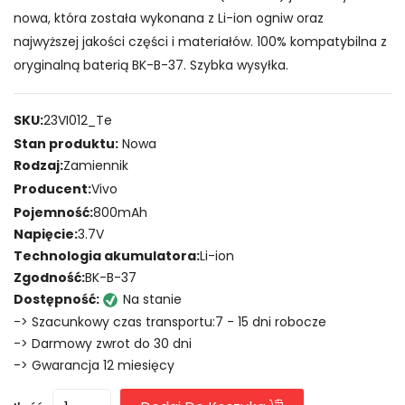
nowa, która została wykonana z Li-ion ogniw oraz
najwyższej jakości części i materiałów. 100% kompatybilna z
oryginalną baterią BK-B-37. Szybka wysyłka.
SKU:
23VI012_Te
Stan produktu:
Nowa
Rodzaj:
Zamiennik
Producent:
Vivo
Pojemność:
800mAh
Napięcie:
3.7V
Technologia akumulatora:
Li-ion
Zgodność:
BK-B-37
Dostępność:
Na stanie
-> Szacunkowy czas transportu:7 - 15 dni robocze
-> Darmowy zwrot do 30 dni
-> Gwarancja 12 miesięcy