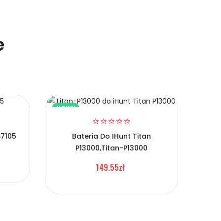
e
NOWY
NOW
S7105
Bateria Do IHunt Titan
P13000,Titan-P13000
Ba
149.55zł