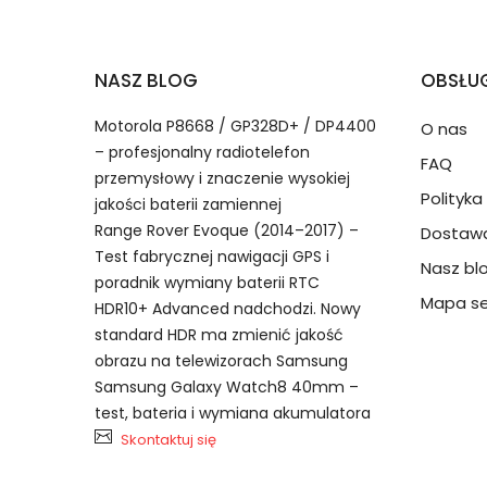
2.Numer produktu baterii
Jak przedłużyć żywotność Baterie do Smart
NASZ BLOG
OBSŁUG
Numer produktu ładowarki
Motorola P8668 / GP328D+ / DP4400
O nas
– profesjonalny radiotelefon
FAQ
przemysłowy i znaczenie wysokiej
Polityk
jakości baterii zamiennej
Range Rover Evoque (2014–2017) –
Dostawa
Test fabrycznej nawigacji GPS i
Nasz bl
Model urządzenia
Dzięki ochronie kupujących
poradnik wymiany baterii RTC
Nokia BTY2500Li23 bateria, BTY
przedmiot do Ciebie nie dotr
Mapa se
HDR10+ Advanced nadchodzi. Nowy
3250 6151 akumulator.
standard HDR ma zmienić jakość
obrazu na telewizorach Samsung
Numer produktu baterii
Samsung Galaxy Watch8 40mm –
test, bateria i wymiana akumulatora
Skontaktuj się