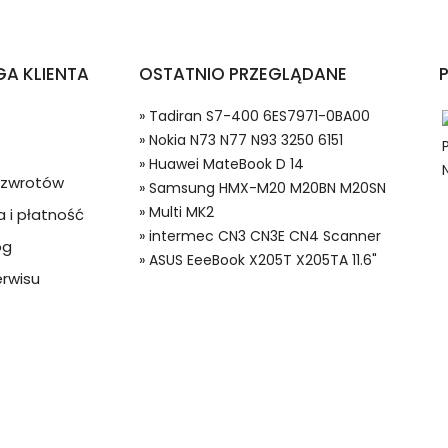
fonów i Telefonów Nokia N73 N77 N93 3250 6151?
A KLIENTA
OSTATNIO PRZEGLĄDANE
» Tadiran S7-400 6ES7971-0BA00
» Nokia N73 N77 N93 3250 6151
» Huawei MateBook D 14
a zwrotów
» Samsung HMX-M20 M20BN M20SN
» Multi MK2
 i płatność
» intermec CN3 CN3E CN4 Scanner
og
 w systemie PayPal możesz odzyskać całkowitą wartość za
» ASUS EeeBook X205T X205TA 11.6"
2500Li23 Baterie do Smartfonów i Telefonów, Alternatywna bater
ze lub będzie się znacznie różnić od opisu.
rwisu