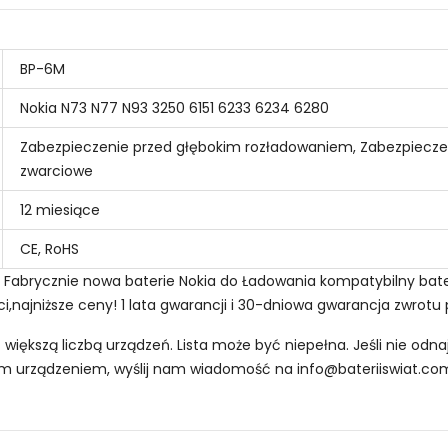
BP-6M
Nokia N73 N77 N93 3250 6151 6233 6234 6280
Zabezpieczenie przed głębokim rozładowaniem, Zabezpiecze
zwarciowe
12 miesiące
CE, RoHS
 - Fabrycznie nowa baterie Nokia do Ładowania kompatybilny bat
i,najniższe ceny! 1 lata gwarancji i 30-dniowa gwarancja zwrotu 
z większą liczbą urządzeń. Lista może być niepełna. Jeśli nie od
oim urządzeniem, wyślij nam wiadomość na
info@bateriiswiat.co
 Smartfonów i Telefonów Nokia BTY2500Li23?