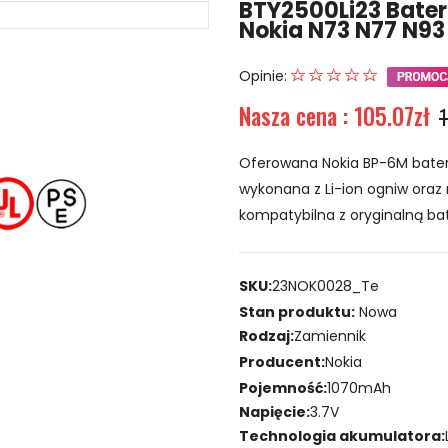
BTY2500Li23 Bater
Nokia N73 N77 N93
Opinie:
Nasza cena : 105.07zł
1
Oferowana Nokia BP-6M bateri
wykonana z Li-ion ogniw oraz 
kompatybilna z oryginalną bat
SKU:
23NOK0028_Te
Stan produktu:
Nowa
Rodzaj:
Zamiennik
Producent:
Nokia
Pojemność:
1070mAh
Napięcie:
3.7V
Technologia akumulatora: