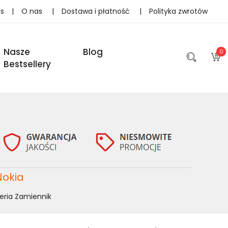
as
|
O nas
|
Dostawa i płatność
|
Polityka zwrotów
Nasze
Blog
0
Bestsellery
Nokia
eria Zamiennik