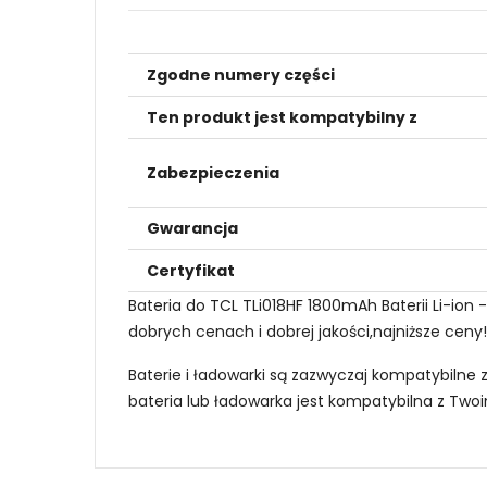
Zgodne numery części
Ten produkt jest kompatybilny z
Zabezpieczenia
Gwarancja
Certyfikat
Bateria do TCL TLi018HF 1800mAh Baterii Li-io
dobrych cenach i dobrej jakości,najniższe ceny
Baterie i ładowarki są zazwyczaj kompatybilne 
bateria lub ładowarka jest kompatybilna z Tw
Jak mogę znaleźć odpowiednią Baterie do