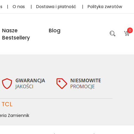
as
|
O nas
|
Dostawa i płatność
|
Polityka zwrotów
Nasze
Blog
0
Bestsellery
 TCL
ria Zamiennik