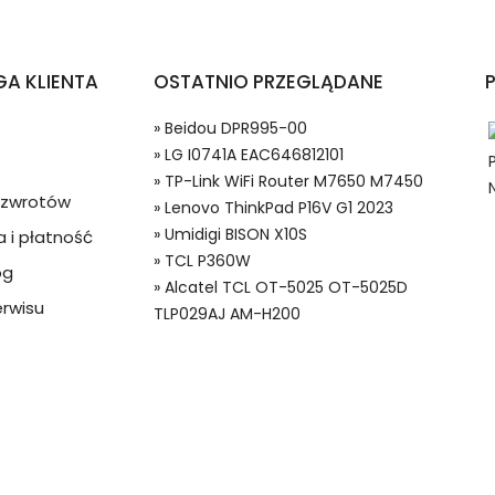
rtfonów i Telefonów TCL P360W?
A KLIENTA
OSTATNIO PRZEGLĄDANE
» Beidou DPR995-00
» LG I0741A EAC646812101
» TP-Link WiFi Router M7650 M7450
a zwrotów
» Lenovo ThinkPad P16V G1 2023
» Umidigi BISON X10S
 i płatność
» TCL P360W
og
 w systemie PayPal możesz odzyskać całkowitą wartość za
» Alcatel TCL OT-5025 OT-5025D
T705FBT Baterie do Smartfonów i Telefonów, Alternatywna bate
ze lub będzie się znacznie różnić od opisu.
rwisu
TLP029AJ AM-H200