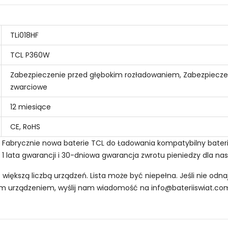
TLi018HF
TCL P360W
Zabezpieczenie przed głębokim rozładowaniem, Zabezpiecze
zwarciowe
12 miesiące
CE, RoHS
n - Fabrycznie nowa baterie TCL do Ładowania kompatybilny bate
! 1 lata gwarancji i 30-dniowa gwarancja zwrotu pieniedzy dla na
z większą liczbą urządzeń. Lista może być niepełna. Jeśli nie od
oim urządzeniem, wyślij nam wiadomość na
info@bateriiswiat.co
 Smartfonów i Telefonów TCL EB-BT705FBT?