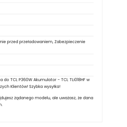
nie przed przeładowaniem, Zabezpieczenie
ria do TCL P360W Akumulator - TCL TLi018HF w
szych Klientów! Szybka wysyłka!
najdujesz żądanego modelu, ale uważasz, że dana
m
.