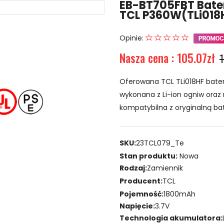
EB-BT705FBT Bater
TCL P360W(TLi018
Opinie:
Nasza cena : 105.07zł
1
Oferowana TCL TLi018HF bater
wykonana z Li-ion ogniw oraz 
kompatybilna z oryginalną bat
SKU:
23TCL079_Te
Stan produktu:
Nowa
Rodzaj:
Zamiennik
Producent:
TCL
Pojemność:
1800mAh
Napięcie:
3.7V
Technologia akumulatora: