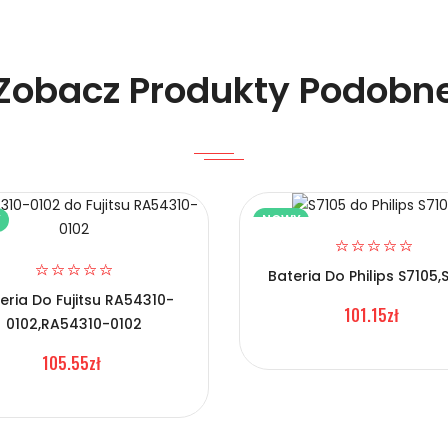
Zobacz Produkty Podobn
Y
NOWY
elefonów TCL EB-BT705FBT?
Bateria Do Philips S7105,
eria Do Fujitsu RA54310-
101.15zł
0102,RA54310-0102
105.55zł
Telefonów TCL EB-BT705FBT