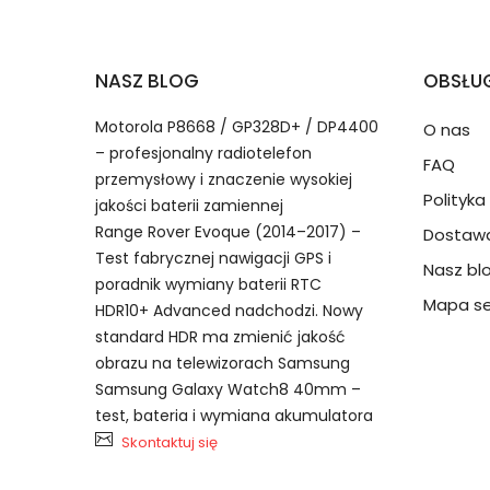
2.Numer produktu baterii
Jak przedłużyć żywotność Baterie do Sma
NASZ BLOG
OBSŁUG
Numer produktu ładowarki
Motorola P8668 / GP328D+ / DP4400
O nas
– profesjonalny radiotelefon
FAQ
przemysłowy i znaczenie wysokiej
Polityk
jakości baterii zamiennej
Range Rover Evoque (2014–2017) –
Dostawa
Test fabrycznej nawigacji GPS i
Nasz bl
Model urządzenia
Dzięki ochronie kupujących
poradnik wymiany baterii RTC
TCL EB-BT705FBT bateria, EB-B
przedmiot do Ciebie nie dotr
Mapa se
HDR10+ Advanced nadchodzi. Nowy
standard HDR ma zmienić jakość
obrazu na telewizorach Samsung
Numer produktu baterii
Samsung Galaxy Watch8 40mm –
test, bateria i wymiana akumulatora
Skontaktuj się