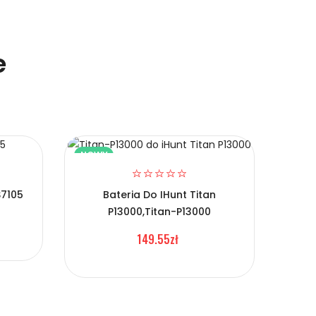
e
NOWY
NOW
S7105
Bateria Do IHunt Titan
P13000,Titan-P13000
Ba
149.55zł