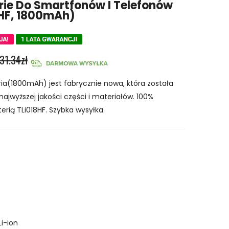
ie Do Smartfonów I Telefonów
HF, 1800mAh)
31.34zł
ia(1800mAh) jest fabrycznie nowa, która została
najwyższej jakości części i materiałów. 100%
erią TLi018HF. Szybka wysyłka.
Li-ion