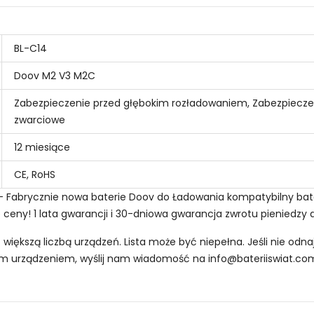
BL-C14
Doov M2 V3 M2C
Zabezpieczenie przed głębokim rozładowaniem, Zabezpiecze
zwarciowe
12 miesiące
CE, RoHS
n - Fabrycznie nowa baterie Doov do Ładowania kompatybilny ba
e ceny! 1 lata gwarancji i 30-dniowa gwarancja zwrotu pieniedzy 
z większą liczbą urządzeń. Lista może być niepełna. Jeśli nie od
oim urządzeniem, wyślij nam wiadomość na
info@bateriiswiat.co
 Smartfonów i Telefonów Doov C32N1905?