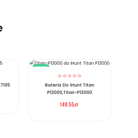
e
NOWY
NOW
S7105
Bateria Do IHunt Titan
P13000,Titan-P13000
Ba
149.55zł