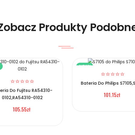
Zobacz Produkty Podobn
Y
NOWY
elefonów Doov C32N1905?
Bateria Do Philips S7105,
eria Do Fujitsu RA54310-
101.15zł
0102,RA54310-0102
105.55zł
Telefonów Doov C32N1905