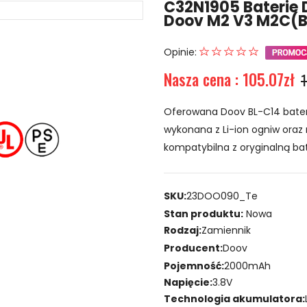
C32N1905 Baterie 
Doov M2 V3 M2C(
Opinie:
Nasza cena : 105.07zł
1
Oferowana Doov BL-C14 bater
wykonana z Li-ion ogniw oraz 
kompatybilna z oryginalną bat
SKU:
23DOO090_Te
Stan produktu:
Nowa
Rodzaj:
Zamiennik
Producent:
Doov
Pojemność:
2000mAh
Napięcie:
3.8V
Technologia akumulatora: