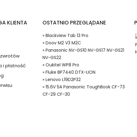
tfonów i Telefonów Doov M2 V3 M2C?
A KLIENTA
OSTATNIO PRZEGLĄDANE
» Blackview Tab 13 Pro
» Doov M2 V3 M2C
» Panasonic NV-GS10 NV-GS17 NV-GS21
a zwrotów
NV-GS22
» Oukitel WP8 Pro
 i płatność
» Fluke BP7440 DTX-LION
og
 w systemie PayPal możesz odzyskać całkowitą wartość za
» Lenovo L19D2P32
05 Baterie do Smartfonów i Telefonów, Alternatywna bateria d
ze lub będzie się znacznie różnić od opisu.
rwisu
» 15.6V 5A Panasonic ToughBook CF-73
CF-29 CF-30