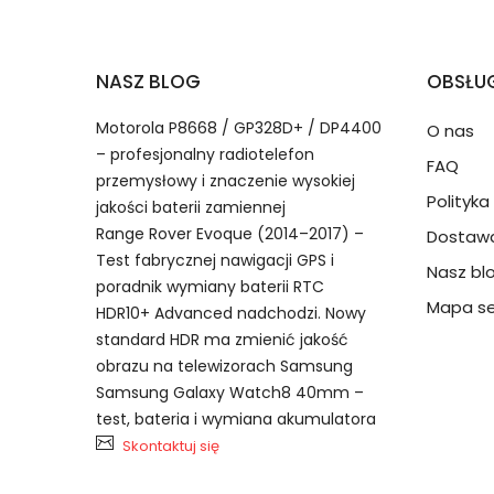
2.Numer produktu baterii
Jak przedłużyć żywotność Baterie do Smar
NASZ BLOG
OBSŁUG
Numer produktu ładowarki
Motorola P8668 / GP328D+ / DP4400
O nas
– profesjonalny radiotelefon
FAQ
przemysłowy i znaczenie wysokiej
Polityk
jakości baterii zamiennej
Range Rover Evoque (2014–2017) –
Dostawa
Test fabrycznej nawigacji GPS i
Nasz bl
Model urządzenia
Dzięki ochronie kupujących
poradnik wymiany baterii RTC
Doov C32N1905 bateria, C32N19
przedmiot do Ciebie nie dotr
Mapa se
HDR10+ Advanced nadchodzi. Nowy
standard HDR ma zmienić jakość
obrazu na telewizorach Samsung
Numer produktu baterii
Samsung Galaxy Watch8 40mm –
test, bateria i wymiana akumulatora
Skontaktuj się