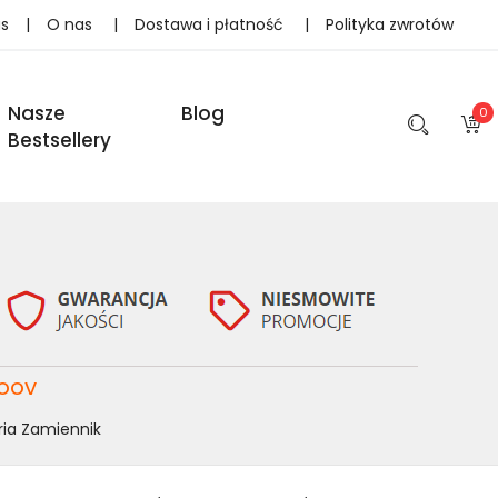
as
|
O nas
|
Dostawa i płatność
|
Polityka zwrotów
Nasze
Blog
0
Bestsellery
oov
ria Zamiennik