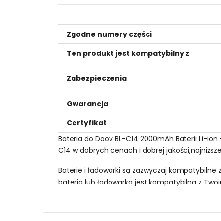
Zgodne numery części
Ten produkt jest kompatybilny z
Zabezpieczenia
Gwarancja
Certyfikat
Bateria do Doov BL-C14 2000mAh Baterii Li-io
C14 w dobrych cenach i dobrej jakości,najniższ
Baterie i ładowarki są zazwyczaj kompatybilne 
bateria lub ładowarka jest kompatybilna z Tw
Jak mogę znaleźć odpowiednią Baterie do