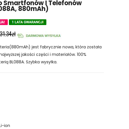
Do Smartfonów I Telefonów
088A, 880mAh)
31.34zł
eria(880mAh) jest fabrycznie nowa, która została
najwyższej jakości części i materiałów. 100%
erią BL088A. Szybka wysyłka.
Li-ion