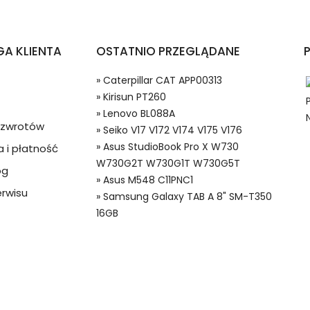
tfonów i Telefonów Lenovo BL088A?
A KLIENTA
OSTATNIO PRZEGLĄDANE
» Caterpillar CAT APP00313
» Kirisun PT260
» Lenovo BL088A
a zwrotów
» Seiko V17 V172 V174 V175 V176
» Asus StudioBook Pro X W730
 i płatność
W730G2T W730G1T W730G5T
og
 w systemie PayPal możesz odzyskać całkowitą wartość za
» Asus M548 C11PNC1
P71 Baterie do Smartfonów i Telefonów, Alternatywna bateria d
ze lub będzie się znacznie różnić od opisu.
rwisu
» Samsung Galaxy TAB A 8" SM-T350
16GB