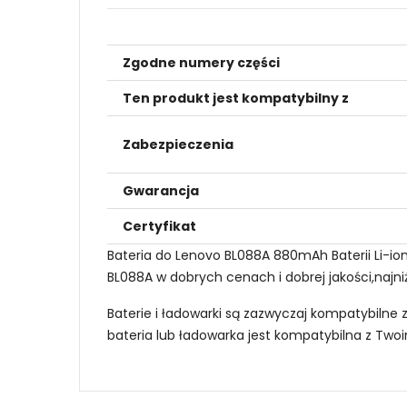
Zgodne numery części
Ten produkt jest kompatybilny z
Zabezpieczenia
Gwarancja
Certyfikat
Bateria do Lenovo BL088A 880mAh Baterii Li-i
BL088A w dobrych cenach i dobrej jakości,najni
Baterie i ładowarki są zazwyczaj kompatybilne 
bateria lub ładowarka jest kompatybilna z Tw
Jak mogę znaleźć odpowiednią Baterie do 