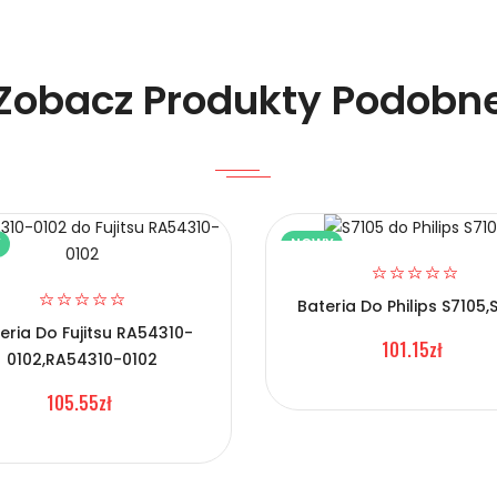
Zobacz Produkty Podobn
Y
NOWY
lefonów Lenovo L19C3P71?
Bateria Do Philips S7105,
eria Do Fujitsu RA54310-
101.15zł
0102,RA54310-0102
105.55zł
Telefonów Lenovo L19C3P71