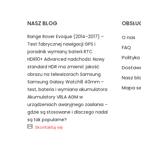
2.Numer produktu baterii
Jak przedłużyć żywotność Baterie do Smar
NASZ BLOG
OBSŁUG
Numer produktu ładowarki
Range Rover Evoque (2014–2017) –
O nas
Test fabrycznej nawigacji GPS i
FAQ
poradnik wymiany baterii RTC
Polityk
HDR10+ Advanced nadchodzi. Nowy
standard HDR ma zmienić jakość
Dostawa
obrazu na telewizorach Samsung
Nasz bl
Model urządzenia
Dzięki ochronie kupujących
Samsung Galaxy Watch8 40mm –
Lenovo L19C3P71 bateria, L19C3
przedmiot do Ciebie nie dotr
Mapa se
test, bateria i wymiana akumulatora
Akumulatory VRLA AGM w
urządzeniach awaryjnego zasilania –
Numer produktu baterii
gdzie są stosowane i dlaczego nadal
są tak popularne?
Skontaktuj się