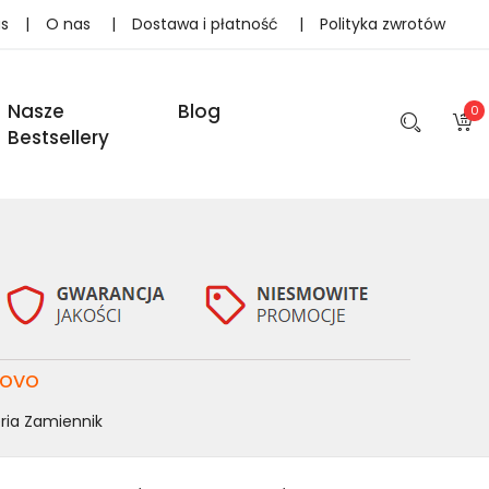
as
|
O nas
|
Dostawa i płatność
|
Polityka zwrotów
Nasze
Blog
0
Bestsellery
novo
ria Zamiennik