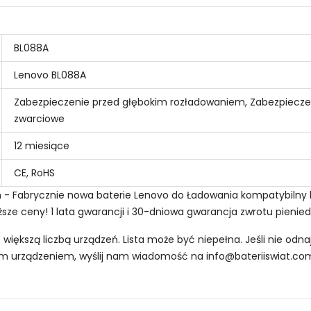
BL088A
Lenovo BL088A
Zabezpieczenie przed głębokim rozładowaniem, Zabezpiecze
zwarciowe
12 miesiące
CE, RoHS
on - Fabrycznie nowa baterie Lenovo do Ładowania kompatybilny
ższe ceny! 1 lata gwarancji i 30-dniowa gwarancja zwrotu pienied
z większą liczbą urządzeń. Lista może być niepełna. Jeśli nie od
oim urządzeniem, wyślij nam wiadomość na
info@bateriiswiat.co
Smartfonów i Telefonów Lenovo L19C3P71?