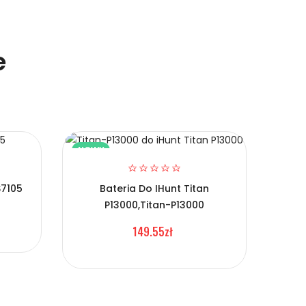
e
NOWY
NOW
S7105
Bateria Do IHunt Titan
P13000,Titan-P13000
Ba
149.55zł