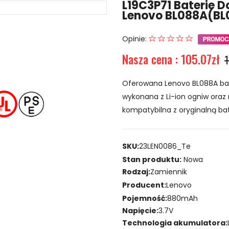
L19C3P71 Baterie 
Lenovo BL088A(BL
Opinie:
Nasza cena : 105.07zł
1
Oferowana Lenovo BL088A bat
wykonana z Li-ion ogniw oraz 
kompatybilna z oryginalną bat
SKU:
23LEN0086_Te
Stan produktu:
Nowa
Rodzaj:
Zamiennik
Producent:
Lenovo
Pojemność:
880mAh
Napięcie:
3.7V
Technologia akumulatora: