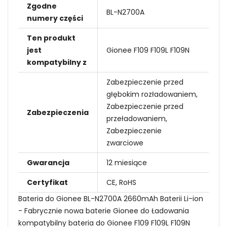
Zgodne
BL-N2700A
numery części
Ten produkt
jest
Gionee F109 F109L F109N
kompatybilny z
Zabezpieczenie przed
głębokim rozładowaniem,
Zabezpieczenie przed
Zabezpieczenia
przeładowaniem,
Zabezpieczenie
zwarciowe
Gwarancja
12 miesiące
Certyfikat
CE, RoHS
Bateria do Gionee BL-N2700A 2660mAh Baterii Li-ion
- Fabrycznie nowa baterie Gionee do Ładowania
kompatybilny bateria do Gionee F109 F109L F109N