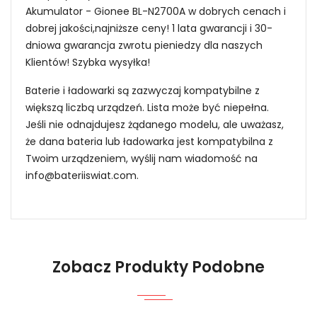
Akumulator - Gionee BL-N2700A w dobrych cenach i
dobrej jakości,najniższe ceny! 1 lata gwarancji i 30-
dniowa gwarancja zwrotu pieniedzy dla naszych
Klientów! Szybka wysyłka!
Baterie i ładowarki są zazwyczaj kompatybilne z
większą liczbą urządzeń. Lista może być niepełna.
Jeśli nie odnajdujesz żądanego modelu, ale uważasz,
że dana bateria lub ładowarka jest kompatybilna z
Twoim urządzeniem, wyślij nam wiadomość na
info@bateriiswiat.com
.
Jak mogę znaleźć odpowiednią Baterie do
Smartfonów i Telefonów Gionee BLP909?
Zobacz Produkty Podobne
1.Model urządzenia
Niezawodność i pewność