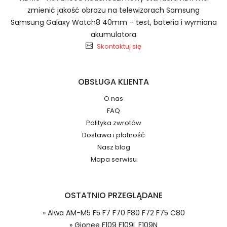
Szybka dostawa
zmienić jakość obrazu na telewizorach Samsung
Samsung Galaxy Watch8 40mm – test, bateria i wymiana
akumulatora
Skontaktuj się
Baterie do Smartfonów i
2.Numer produktu baterii
Telefonów Gionee BLP909
OBSŁUGA KLIENTA
O nas
FAQ
Jak przedłużyć żywotność Baterie do
Polityka zwrotów
Smartfonów i Telefonów Gionee F109 F109L
Numer produktu ładowarki
Dostawa i płatność
F109N?
Nasz blog
Mapa serwisu
OSTATNIO PRZEGLĄDANE
» Aiwa AM-M5 F5 F7 F70 F80 F72 F75 C80
Model urządzenia
Dzięki ochronie kupujących w
» Gionee F109 F109L F109N