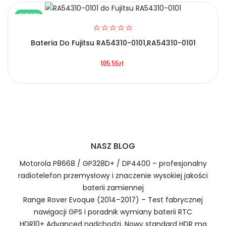
NOWY
Bateria Do Fujitsu RA54310-0101,RA54310-0101
2.Numer produktu baterii
105.55zł
Certyfikaty bezpieczeństwa i zgodności
Bateria Gionee BLP909
Numer produktu ładowarki
Prawo zwrotu w ciągu 30 dni
NASZ BLOG
Jak naładować Baterie do Smartfonów i
Telefonów Gionee BLP909?
Motorola P8668 / GP328D+ / DP4400 – profesjonalny
radiotelefon przemysłowy i znaczenie wysokiej jakości
baterii zamiennej
Range Rover Evoque (2014–2017) – Test fabrycznej
1.Model urządzenia
nawigacji GPS i poradnik wymiany baterii RTC
HDR10+ Advanced nadchodzi. Nowy standard HDR ma