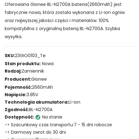
Oferowana Gionee BL-N2700A bateria(2660mAh) jest
fabrycznie nowa, która została wykonana z Li-ion ogniw
oraz najwyższej jakości części i materiałów. 100%
kompatybilna z oryginalną baterią BL-N2700A. Szybka
wysyłka.
SKU:
23GIO0103_Te
Stan produktu:
Nowa
Rodzaj:
Zamiennik
Producent:
Gionee
Pojemność:
2660mAh
Napięcie:
3.85V
Technologia akumulatora:
Li-ion
Zgodność:
BL-N2700A
Dostępność:
Na stanie
-> Szacunkowy czas transportu:7 - 15 dni robocze
-> Darmowy zwrot do 30 dni