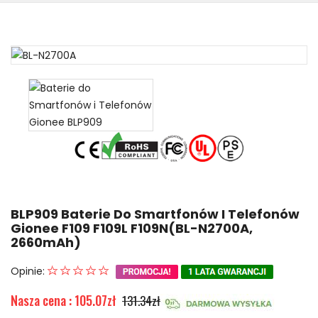
BLP909 Baterie Do Smartfonów I Telefonów
Gionee F109 F109L F109N(BL-N2700A,
2660mAh)
Opinie:
Nasza cena : 105.07zł
131.34zł