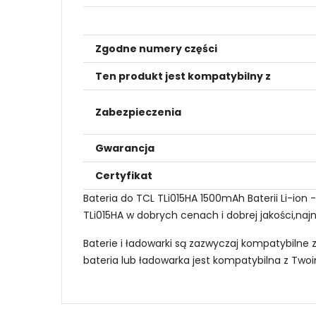
Zgodne numery części
Ten produkt jest kompatybilny z
Zabezpieczenia
Gwarancja
Certyfikat
Bateria do TCL TLi015HA 1500mAh Baterii Li-io
TLi015HA w dobrych cenach i dobrej jakości,najn
Baterie i ładowarki są zazwyczaj kompatybilne 
bateria lub ładowarka jest kompatybilna z Tw
Jak mogę znaleźć odpowiednią Baterie do 