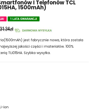
 Smartfonów I Telefonów TCL
015HA, 1500mAh)
31.34zł
ia(1500mAh) jest fabrycznie nowa, która została
najwyższej jakości części i materiałów. 100%
erią TLi015HA. Szybka wysyłka.
Li-ion