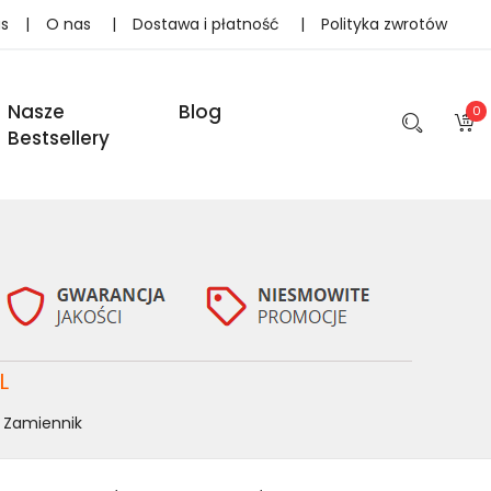
as
|
O nas
|
Dostawa i płatność
|
Polityka zwrotów
Nasze
Blog
0
Bestsellery
L
a Zamiennik