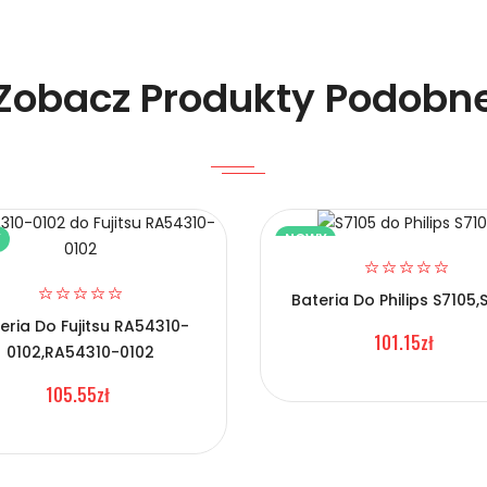
Zobacz Produkty Podobn
Y
NOWY
lefonów TCL BL1807?
Bateria Do Philips S7105,
eria Do Fujitsu RA54310-
101.15zł
0102,RA54310-0102
105.55zł
Telefonów TCL BL1807