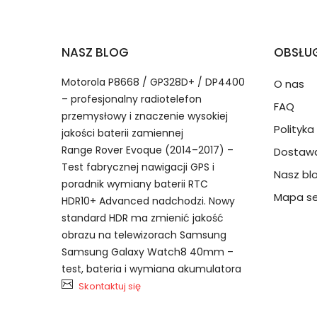
2.Numer produktu baterii
Jak przedłużyć żywotność Baterie do Smar
NASZ BLOG
OBSŁUG
Numer produktu ładowarki
Motorola P8668 / GP328D+ / DP4400
O nas
– profesjonalny radiotelefon
FAQ
przemysłowy i znaczenie wysokiej
Polityk
jakości baterii zamiennej
Range Rover Evoque (2014–2017) –
Dostawa
Test fabrycznej nawigacji GPS i
Nasz bl
Model urządzenia
Dzięki ochronie kupujących
poradnik wymiany baterii RTC
TCL BL1807 bateria, BL1807 Bat
przedmiot do Ciebie nie dotr
Mapa se
HDR10+ Advanced nadchodzi. Nowy
standard HDR ma zmienić jakość
obrazu na telewizorach Samsung
Numer produktu baterii
Samsung Galaxy Watch8 40mm –
test, bateria i wymiana akumulatora
Skontaktuj się