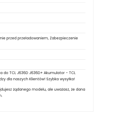
nie przed przeładowaniem, Zabezpieczenie
eria do TCL J636D J636D+ Akumulator - TCL
edzy dla naszych Klientów! Szybka wysyłka!
najdujesz żądanego modelu, ale uważasz, że dana
m
.