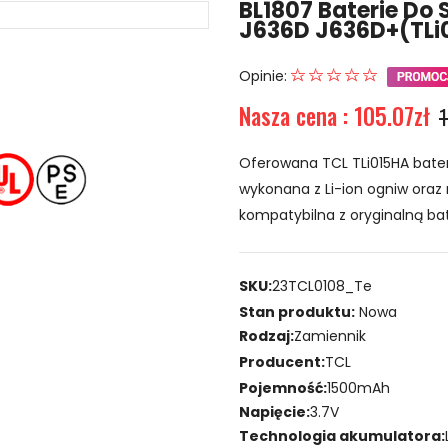
BL1807 Baterie Do
J636D J636D+(TLi
Opinie:
Nasza cena : 105.07zł
1
Oferowana TCL TLi015HA bater
wykonana z Li-ion ogniw oraz 
kompatybilna z oryginalną bat
SKU:
23TCL0108_Te
Stan produktu:
Nowa
Rodzaj:
Zamiennik
Producent:
TCL
Pojemność:
1500mAh
Napięcie:
3.7V
Technologia akumulatora: