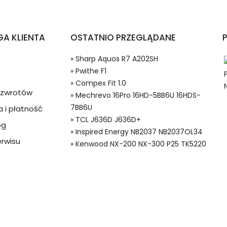
tfonów i Telefonów TCL J636D J636D+?
A KLIENTA
OSTATNIO PRZEGLĄDANE
» Sharp Aquos R7 A202SH
» Pwithe F1
» Compex Fit 1.0
a zwrotów
» Mechrevo 16Pro 16HD-5BB6U 16HDS-
7BB6U
 i płatność
» TCL J636D J636D+
og
 w systemie PayPal możesz odzyskać całkowitą wartość za
» Inspired Energy NB2037 NB2037OL34
erie do Smartfonów i Telefonów, Alternatywna bateria do TCL B
ze lub będzie się znacznie różnić od opisu.
rwisu
» Kenwood NX-200 NX-300 P25 TK5220