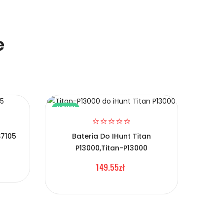
e
NOWY
NOW
S7105
Bateria Do IHunt Titan
P13000,Titan-P13000
Ba
149.55zł