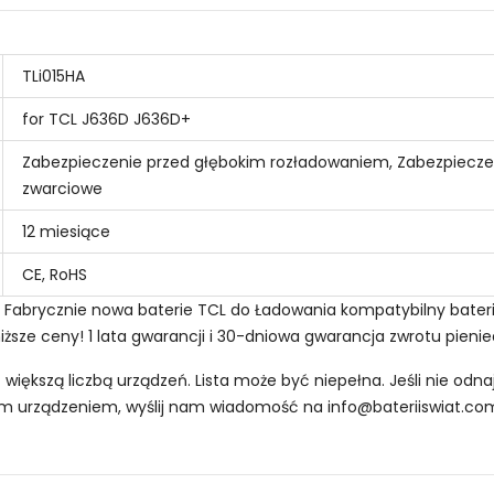
TLi015HA
for TCL J636D J636D+
Zabezpieczenie przed głębokim rozładowaniem, Zabezpiecze
zwarciowe
12 miesiące
CE, RoHS
n - Fabrycznie nowa baterie TCL do Ładowania kompatybilny bat
iższe ceny! 1 lata gwarancji i 30-dniowa gwarancja zwrotu pieni
z większą liczbą urządzeń. Lista może być niepełna. Jeśli nie od
oim urządzeniem, wyślij nam wiadomość na
info@bateriiswiat.co
Smartfonów i Telefonów TCL BL1807?