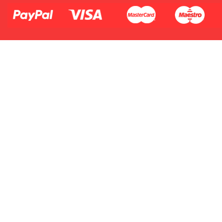
Płać jednym kontem. Wystarczy, że
dodasz dane swojej karty kredytowej
lub debetowej do swojego konta
PayPal albo doładujesz je
błyskawicznie ze swojego rachunku
bankowego.
1.Model urządzenia
2.Numer produktu baterii