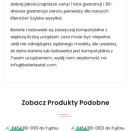
dobrej jakości,najniższe ceny! 1 lata gwarancji i 30-
dniowa gwarancja zwrotu pieniedzy dla naszych
Klientów! Szybka wysyłka!
Baterie i ładowarki są zazwyczaj kompatybilne z
większą liczbą urządzeń. Lista może być niepełna.
Jeśli nie odnajdujesz żądanego modelu, ale uważasz,
że dana bateria lub ładowarka jest kompatybilna z
Twoim urządzeniem, wyślij nam wiadomość na
info@bateriiswiat.com
.
Jak mogę znaleźć odpowiednią Baterie do
Smartfonów i Telefonów Infinix PMNN4807A?
Zobacz Produkty Podobne
1.Model urządzenia
Niezawodność i pewność