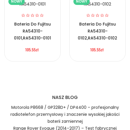
NOWY
NOWY
2.Numer produktu baterii
Bateria Do Fujitsu
Bateria Do Fujitsu
RA54310-
RA54310-
Certyfikaty bezpieczeństwa i zgodności
0101,RA54310-0101
0102,RA54310-0102
Bateria Infinix PMNN4807A
105.55zł
105.55zł
Numer produktu ładowarki
Prawo zwrotu w ciągu 30 dni
Jak naładować Baterie do Smartfonów i
Telefonów Infinix PMNN4807A?
NASZ BLOG
Motorola P8668 / GP328D+ / DP4400 – profesjonalny
1.Model urządzenia
radiotelefon przemysłowy i znaczenie wysokiej jakości
baterii zamiennej
Szybka dostawa
Range Rover Evoque (2014–2017) – Test fabrycznej