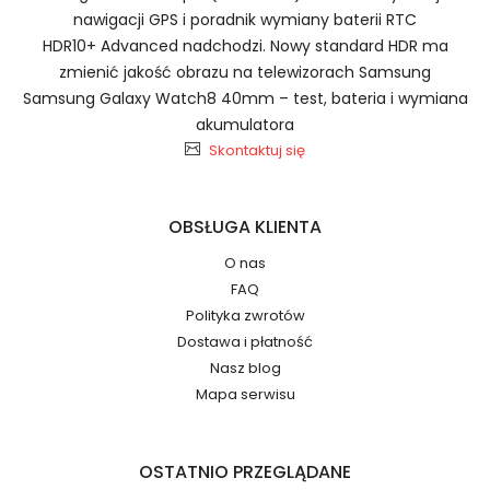
nawigacji GPS i poradnik wymiany baterii RTC
HDR10+ Advanced nadchodzi. Nowy standard HDR ma
zmienić jakość obrazu na telewizorach Samsung
Baterie do Smartfonów i
2.Numer produktu baterii
Samsung Galaxy Watch8 40mm – test, bateria i wymiana
Telefonów Infinix PMNN4807A
akumulatora
Skontaktuj się
OBSŁUGA KLIENTA
Jak przedłużyć żywotność Baterie do
Numer produktu ładowarki
O nas
Smartfonów i Telefonów Infinix Note 11 (X663)?
FAQ
Polityka zwrotów
Dostawa i płatność
Nasz blog
Mapa serwisu
Model urządzenia
Dzięki ochronie kupujących w
OSTATNIO PRZEGLĄDANE
systemie PayPal możesz odzyskać