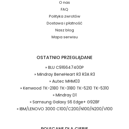
O nas
FAQ
Jak przedłużyć żywotność Baterie do
Numer produktu ładowarki
Polityka zwrotów
Radiotelefonów Kenwood TK-2180 TK-3180 TK-
Dostawa i płatność
5210 TK-5310?
Nasz blog
Mapa serwisu
OSTATNIO PRZEGLĄDANE
Model urządzenia
Dzięki ochronie kupujących w
» BLU C916647400P
systemie PayPal możesz odzyskać
» Mindray BeneHeart R3 R3A R3
całkowitą wartość zakupu, jeśli
» Autec MHM03
zakupiony przedmiot do Ciebie nie
» Kenwood TK-2180 TK-3180 TK-5210 TK-5310
dotrze lub będzie się znacznie różnić
od opisu.
» Mindray D1
Numer produktu baterii
» Samsung Galaxy S6 Edge+ G928F
» IBM/LENOVO 3000 C100/C200/N100/N200/V100
Kenwood BL-G36 bateria, BL-G36
Baterie do Radiotelefonów, Alternatywna bateria do
POLECANE DLA CIEBIE