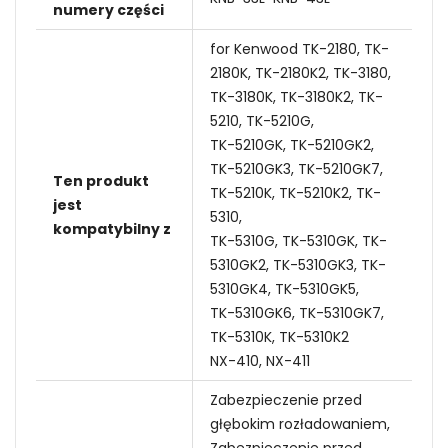
numery części
for Kenwood TK-2180, TK-
2180K, TK-2180K2, TK-3180,
TK-3180K, TK-3180K2, TK-
5210, TK-5210G,
TK-5210GK, TK-5210GK2,
TK-5210GK3, TK-5210GK7,
Ten produkt
TK-5210K, TK-5210K2, TK-
jest
5310,
kompatybilny z
TK-5310G, TK-5310GK, TK-
5310GK2, TK-5310GK3, TK-
5310GK4, TK-5310GK5,
TK-5310GK6, TK-5310GK7,
TK-5310K, TK-5310K2
NX-410, NX-411
Zabezpieczenie przed
głębokim rozładowaniem,
Zabezpieczenie przed