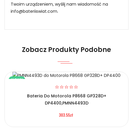
Twoim urządzeniem, wyślij nam wiadomość na
info@bateriiswiat.com
.
Jak mogę znaleźć odpowiednią Baterie do
Radiotelefonów Kenwood BL-G36?
Zobacz Produkty Podobne
1.Model urządzenia
Niezawodność i pewność
NOWY
Bateria Do Motorola P8668 GP328D+
2.Numer produktu baterii
DP4400,PMNN4493D
Certyfikaty bezpieczeństwa i zgodności
303.55zł
Bateria Kenwood BL-G36