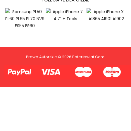
Kenwood BL-G36,Kenwood TK-2180 TK-3180 TK-5210
TK-5310 akumulator.
Niezależnie od tego, czy kupujesz w
kraju, czy za granicą, nie pobieramy od
Ciebie żadnych opłat transakcyjnych*.
Niewielką opłatę uiszcza jedynie
1.Model urządzenia
sprzedawca.
Prawo Autorskie © 2026 Bateriiswiat.com.
2.Numer produktu baterii
Płać jednym kontem. Wystarczy, że
dodasz dane swojej karty kredytowej
lub debetowej do swojego konta
PayPal albo doładujesz je
błyskawicznie ze swojego rachunku
bankowego.
1.Model urządzenia