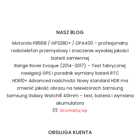
Numer produktu ładowarki
Prawo zwrotu w ciągu 30 dni
Jak naładować Baterie do Radiotelefonów
NASZ BLOG
Kenwood BL-G36?
Motorola P8668 / GP328D+ / DP4400 – profesjonalny
radiotelefon przemysłowy i znaczenie wysokiej jakości
baterii zamiennej
1.Model urządzenia
Range Rover Evoque (2014–2017) – Test fabrycznej
nawigacji GPS i poradnik wymiany baterii RTC
Szybka dostawa
HDR10+ Advanced nadchodzi. Nowy standard HDR ma
zmienić jakość obrazu na telewizorach Samsung
Samsung Galaxy Watch8 40mm – test, bateria i wymiana
akumulatora
Baterie do Radiotelefonów
2.Numer produktu baterii
Skontaktuj się
Kenwood BL-G36
OBSŁUGA KLIENTA