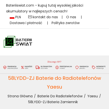
Bateriiswiat.com - kupuj tutaj wysokiej jakości
akumulatory w najlepszych cenach!
PLN
kontakt do nas
|
O nas
|
Dostawa i płatność
|
Polityka zwrotów
58LYDD-ZJ Baterie do Radiotelefonów
Yaesu
Strona Główna
Baterie Do Radiotelefonów
Yaesu
58LYDD-ZJ Bateria Zamiennik