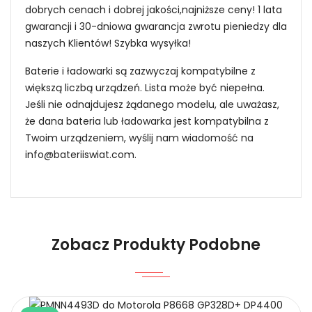
dobrych cenach i dobrej jakości,najniższe ceny! 1 lata
gwarancji i 30-dniowa gwarancja zwrotu pieniedzy dla
naszych Klientów! Szybka wysyłka!
Baterie i ładowarki są zazwyczaj kompatybilne z
większą liczbą urządzeń. Lista może być niepełna.
Jeśli nie odnajdujesz żądanego modelu, ale uważasz,
że dana bateria lub ładowarka jest kompatybilna z
Twoim urządzeniem, wyślij nam wiadomość na
info@bateriiswiat.com
.
Jak mogę znaleźć odpowiednią Baterie do
Radiotelefonów Yaesu 58LYDD-ZJ?
Zobacz Produkty Podobne
1.Model urządzenia
Niezawodność i pewność