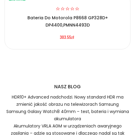
NOWY
Bateria Do Motorola P8668 GP328D+
2.Numer produktu baterii
DP4400,PMNN4493D
Certyfikaty bezpieczeństwa i zgodności
303.55zł
Bateria Yaesu 58LYDD-ZJ
Numer produktu ładowarki
Prawo zwrotu w ciągu 30 dni
Jak naładować Baterie do Radiotelefonów Yaesu
NASZ BLOG
58LYDD-ZJ?
HDR10+ Advanced nadchodzi. Nowy standard HDR ma
zmienić jakość obrazu na telewizorach Samsung
Samsung Galaxy Watch8 40mm – test, bateria i wymiana
1.Model urządzenia
akumulatora
Akumulatory VRLA AGM w urządzeniach awaryjnego
Szybka dostawa
zasilania – gdzie są stosowane i dlaczego nadal są tak