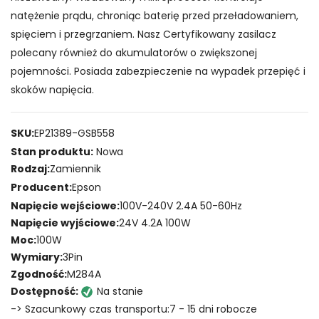
natężenie prądu, chroniąc baterię przed przeładowaniem,
spięciem i przegrzaniem. Nasz Certyfikowany zasilacz
polecany również do akumulatorów o zwiększonej
pojemności. Posiada zabezpieczenie na wypadek przepięć i
skoków napięcia.
SKU:
EP21389-GSB558
Stan produktu:
Nowa
Rodzaj:
Zamiennik
Producent:
Epson
Napięcie wejściowe:
100V-240V 2.4A 50-60Hz
Napięcie wyjściowe:
24V 4.2A 100W
Moc:
100W
Wymiary:
3Pin
Zgodność:
M284A
Dostępność:
Na stanie
-> Szacunkowy czas transportu:7 - 15 dni robocze