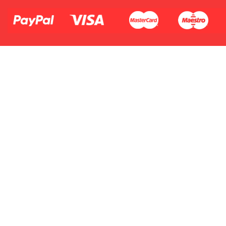
2.Numer produktu baterii
Płać jednym kontem. Wystarczy, że
dodasz dane swojej karty kredytowej
lub debetowej do swojego konta
PayPal albo doładujesz je
błyskawicznie ze swojego rachunku
bankowego.
1.Model urządzenia
2.Numer produktu baterii