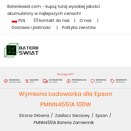
Bateriiswiat.com - kupuj tutaj wysokiej jakości
akumulatory w najlepszych cenach!
PLN
kontakt do nas
|
O nas
|
Dostawa i płatność
|
Polityka zwrotów
Wymiana Ładowarka dla Epson
PMNN4551A 100W
Strona Główna
Zasilacz Sieciowy
Epson
PMNN4551A Bateria Zamiennik