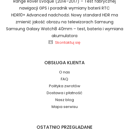
Range Rover Evoque (2014–2017) – Test fabrycznej
nawigacji GPS i poradnik wymiany baterii RTC
HDR10+ Advanced nadchodzi. Nowy standard HDR ma
zmienić jakość obrazu na telewizorach Samsung
Samsung Galaxy Watch8 40mm – test, bateria i wymiana
akumulatora
2.Numer produktu baterii
Skontaktuj się
OBSŁUGA KLIENTA
O nas
FAQ
Numer produktu ładowarki
Polityka zwrotów
Dostawa i płatność
Nasz blog
Mapa serwisu
OSTATNIO PRZEGLĄDANE