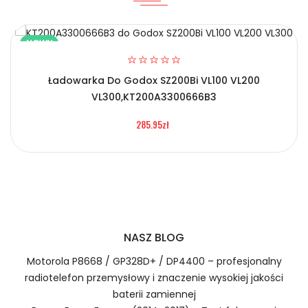
Certyfikaty bezpieczeństwa i zgodności
NOWY
Ładowarka Do Godox SZ200Bi VL100 VL200
2.Numer produktu baterii
VL300,KT200A3300666B3
285.95zł
Prawo zwrotu w ciągu 30 dni
Zasilacz Epson PMNN4551A, Zasilacz
Numer produktu ładowarki
Sieciowy PMNN4551A, Alternatywna Ładowarka do
Epson PMNN4551A,Epson M284A Printer Ładowarka.
Szybka dostawa
NASZ BLOG
Motorola P8668 / GP328D+ / DP4400 – profesjonalny
radiotelefon przemysłowy i znaczenie wysokiej jakości
Zasilacz Sieciowy Epson
baterii zamiennej
1.Model urządzenia
PMNN4551A