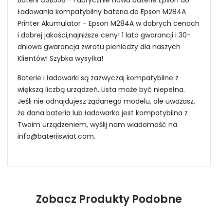
Ładowania kompatybilny bateria do Epson M284A
Printer Akumulator - Epson M284A w dobrych cenach
i dobrej jakości,najniższe ceny! 1 lata gwarancji i 30-
dniowa gwarancja zwrotu pieniedzy dla naszych
Klientów! Szybka wysyłka!
Baterie i ładowarki są zazwyczaj kompatybilne z
większą liczbą urządzeń. Lista może być niepełna.
Jeśli nie odnajdujesz żądanego modelu, ale uważasz,
że dana bateria lub ładowarka jest kompatybilna z
Twoim urządzeniem, wyślij nam wiadomość na
info@bateriiswiat.com
.
Sposoby przedłużenia żywotności zasilacz
Niezawodność i pewność
Zobacz Produkty Podobne
1.Model urządzenia