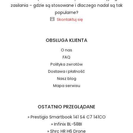
zasilania – gdzie są stosowane i dlaczego nadal są tak
popularne?
Skontaktuj się
Baterie do Smartfonów i
2.Numer produktu baterii
Telefonów Infinix PMNN4440AR
OBSŁUGA KLIENTA
O nas
FAQ
Jak przedłużyć żywotność Baterie do
Polityka zwrotów
Smartfonów i Telefonów Infinix BL-58BI?
Numer produktu ładowarki
Dostawa i płatność
Nasz blog
Mapa serwisu
OSTATNIO PRZEGLĄDANE
» Prestigio Smartbook 141 S4 C7 141CO
Model urządzenia
Dzięki ochronie kupujących w
» Infinix BL-58BI
systemie PayPal możesz odzyskać
» Shrc HR H6 Drone