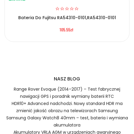
NOWY
Bateria Do Fujitsu RA54310-0101,RA54310-0101
2.Numer produktu baterii
105.55zł
Certyfikaty bezpieczeństwa i zgodności
Bateria Infinix PMNN4440AR
Numer produktu ładowarki
Prawo zwrotu w ciągu 30 dni
NASZ BLOG
Jak naładować Baterie do Smartfonów i
Telefonów Infinix PMNN4440AR?
Range Rover Evoque (2014–2017) – Test fabrycznej
nawigacji GPS i poradnik wymiany baterii RTC
HDR10+ Advanced nadchodzi. Nowy standard HDR ma
zmienić jakość obrazu na telewizorach Samsung
1.Model urządzenia
Samsung Galaxy Watch8 40mm – test, bateria i wymiana
akumulatora
Szybka dostawa
Akumulatory VRLA AGM w urządzeniach awaryjnego