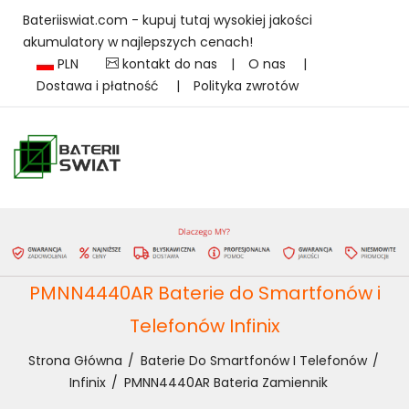
Bateriiswiat.com - kupuj tutaj wysokiej jakości
akumulatory w najlepszych cenach!
PLN
kontakt do nas
|
O nas
|
Dostawa i płatność
|
Polityka zwrotów
PMNN4440AR Baterie do Smartfonów i
Telefonów Infinix
Strona Główna
Baterie Do Smartfonów I Telefonów
Infinix
PMNN4440AR Bateria Zamiennik