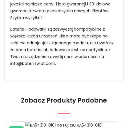
jakości,najniższe ceny! 1 lata gwarancji i 30-dniowa
gwarancja zwrotu pieniedzy dla naszych Klientów!
Szybka wysyłka!
Baterie i ładowarki są zazwyczaj kompatybilne z
większą liczbą urządzeń. Lista może być niepełna.
Jeśli nie odnajdujesz żądanego modelu, ale uważasz,
że dana bateria lub ładowarka jest kompatybilna z
Twoim urządzeniem, wyślij nam wiadomość na
info@bateriiswiat.com
.
Jak mogę znaleźć odpowiednią Baterie do
Smartfonów i Telefonów Infinix PMNN4440AR?
Zobacz Produkty Podobne
1.Model urządzenia
Niezawodność i pewność