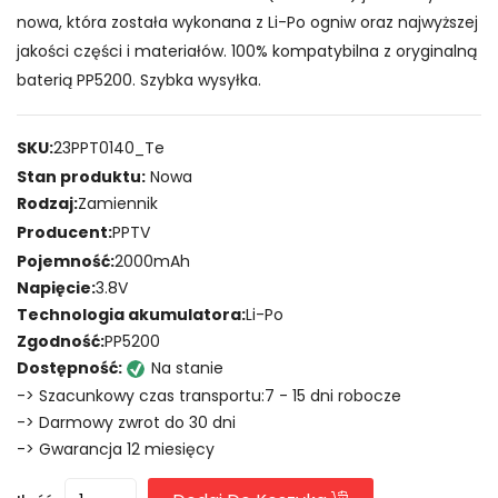
nowa, która została wykonana z Li-Po ogniw oraz najwyższej
jakości części i materiałów. 100% kompatybilna z oryginalną
baterią PP5200. Szybka wysyłka.
SKU:
23PPT0140_Te
Stan produktu:
Nowa
Rodzaj:
Zamiennik
Producent:
PPTV
Pojemność:
2000mAh
Napięcie:
3.8V
Technologia akumulatora:
Li-Po
Zgodność:
PP5200
Dostępność:
Na stanie
-> Szacunkowy czas transportu:7 - 15 dni robocze
-> Darmowy zwrot do 30 dni
-> Gwarancja 12 miesięcy