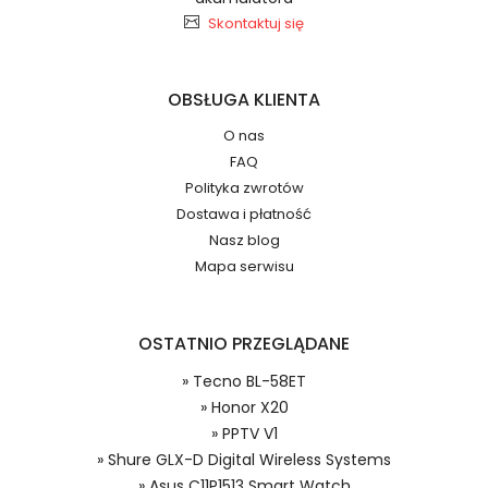
2.Numer produktu baterii
Skontaktuj się
Baterie do Smartfonów i
Telefonów PPTV PS0104UA1BRS
OBSŁUGA KLIENTA
O nas
FAQ
Jak przedłużyć żywotność Baterie do
Numer produktu ładowarki
Polityka zwrotów
Smartfonów i Telefonów PPTV V1?
Dostawa i płatność
Nasz blog
Mapa serwisu
OSTATNIO PRZEGLĄDANE
Model urządzenia
» Tecno BL-58ET
Dzięki ochronie kupujących w
» Honor X20
systemie PayPal możesz odzyskać
» PPTV V1
całkowitą wartość zakupu, jeśli
» Shure GLX-D Digital Wireless Systems
zakupiony przedmiot do Ciebie nie
» Asus C11P1513 Smart Watch