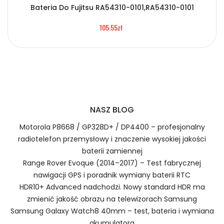
2.Numer produktu baterii
Bateria Do Fujitsu RA54310-0101,RA54310-0101
105.55zł
Certyfikaty bezpieczeństwa i zgodności
Bateria PPTV PS0104UA1BRS
Numer produktu ładowarki
Prawo zwrotu w ciągu 30 dni
NASZ BLOG
Jak naładować Baterie do Smartfonów i
Telefonów PPTV PS0104UA1BRS?
Motorola P8668 / GP328D+ / DP4400 – profesjonalny
radiotelefon przemysłowy i znaczenie wysokiej jakości
baterii zamiennej
1.Model urządzenia
Range Rover Evoque (2014–2017) – Test fabrycznej
nawigacji GPS i poradnik wymiany baterii RTC
HDR10+ Advanced nadchodzi. Nowy standard HDR ma
Szybka dostawa
zmienić jakość obrazu na telewizorach Samsung
Samsung Galaxy Watch8 40mm – test, bateria i wymiana
akumulatora