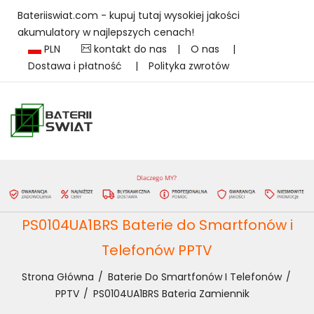
Bateriiswiat.com - kupuj tutaj wysokiej jakości
akumulatory w najlepszych cenach!
PLN
kontakt do nas
|
O nas
|
Dostawa i płatność
|
Polityka zwrotów
PS0104UA1BRS Baterie do Smartfonów i
Telefonów PPTV
Strona Główna
Baterie Do Smartfonów I Telefonów
PPTV
PS0104UA1BRS Bateria Zamiennik