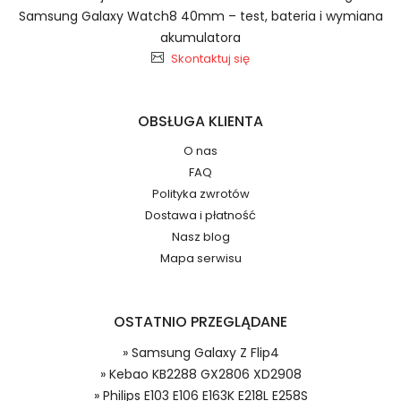
Samsung Galaxy Watch8 40mm – test, bateria i wymiana
Baterie do Smartfonów i
akumulatora
Telefonów Kebao BP-296
Skontaktuj się
2.Numer produktu baterii
OBSŁUGA KLIENTA
O nas
FAQ
Polityka zwrotów
Jak przedłużyć żywotność Baterie do
Numer produktu ładowarki
Dostawa i płatność
Smartfonów i Telefonów Kebao KB2288 GX2806
Nasz blog
XD2908?
Mapa serwisu
OSTATNIO PRZEGLĄDANE
» Samsung Galaxy Z Flip4
Model urządzenia
Dzięki ochronie kupujących w
» Kebao KB2288 GX2806 XD2908
systemie PayPal możesz odzyskać
» Philips E103 E106 E163K E218L E258S