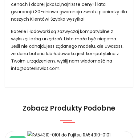
cenach i dobrej jakości,najniższe ceny! 1 lata
gwarancji i 30-dniowa gwarancja zwrotu pieniedzy dla
naszych Klientów! Szybka wysyłka!
Baterie i ładowarki są zazwyczaj kompatybilne z
większą liczbą urządzeń. Lista może być niepełna.
Jeśli nie odnajdujesz żądanego modelu, ale uważasz,
że dana bateria lub ładowarka jest kompatybilna z
Twoim urządzeniem, wyślij nam wiadomość na
info@bateriiswiat.com
.
Jak mogę znaleźć odpowiednią Baterie do
Smartfonów i Telefonów Kebao BP-296?
Niezawodność i pewność
Zobacz Produkty Podobne
1.Model urządzenia