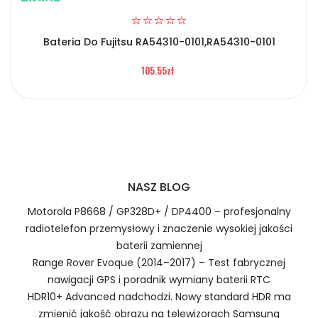
NOWY
Bateria Do Fujitsu RA54310-0101,RA54310-0101
Certyfikaty bezpieczeństwa i zgodności
2.Numer produktu baterii
105.55zł
Bateria Kebao BP-296
Numer produktu ładowarki
Prawo zwrotu w ciągu 30 dni
NASZ BLOG
Jak naładować Baterie do Smartfonów i
Telefonów Kebao BP-296?
Motorola P8668 / GP328D+ / DP4400 – profesjonalny
radiotelefon przemysłowy i znaczenie wysokiej jakości
baterii zamiennej
Range Rover Evoque (2014–2017) – Test fabrycznej
1.Model urządzenia
nawigacji GPS i poradnik wymiany baterii RTC
Szybka dostawa
HDR10+ Advanced nadchodzi. Nowy standard HDR ma
zmienić jakość obrazu na telewizorach Samsung