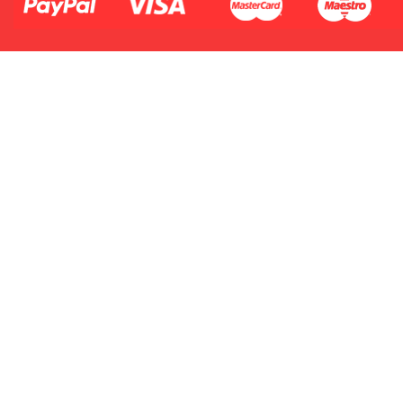
2.Numer produktu baterii
Płać jednym kontem. Wystarczy, że
dodasz dane swojej karty kredytowej
lub debetowej do swojego konta
PayPal albo doładujesz je
błyskawicznie ze swojego rachunku
bankowego.
1.Model urządzenia
2.Numer produktu baterii