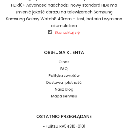
HDR10+ Advanced nadchodzi. Nowy standard HDR ma
zmienić jakość obrazu na telewizorach Samsung
Baterie do Radiotelefonów
Samsung Galaxy Watch8 40mm – test, bateria i wymiana
Hytera BJ-2000
akumulatora
2.Numer produktu baterii
Skontaktuj się
OBSŁUGA KLIENTA
O nas
Jak przedłużyć żywotność Baterie do
FAQ
Radiotelefonów Hytera BD610 BD500 BD505
Numer produktu ładowarki
Polityka zwrotów
BD555?
Dostawa i płatność
Nasz blog
Mapa serwisu
OSTATNIO PRZEGLĄDANE
Model urządzenia
Dzięki ochronie kupujących w
» Fujitsu RA54310-0101