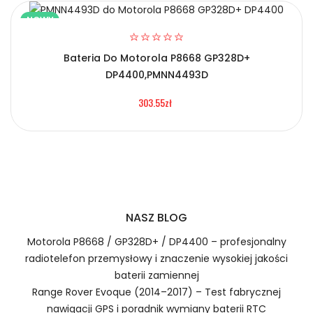
NOWY
Bateria Do Motorola P8668 GP328D+
Certyfikaty bezpieczeństwa i zgodności
2.Numer produktu baterii
DP4400,PMNN4493D
Bateria Hytera BJ-2000
303.55zł
Numer produktu ładowarki
Prawo zwrotu w ciągu 30 dni
Jak naładować Baterie do Radiotelefonów
NASZ BLOG
Hytera BJ-2000?
Motorola P8668 / GP328D+ / DP4400 – profesjonalny
radiotelefon przemysłowy i znaczenie wysokiej jakości
baterii zamiennej
1.Model urządzenia
Range Rover Evoque (2014–2017) – Test fabrycznej
Szybka dostawa
nawigacji GPS i poradnik wymiany baterii RTC