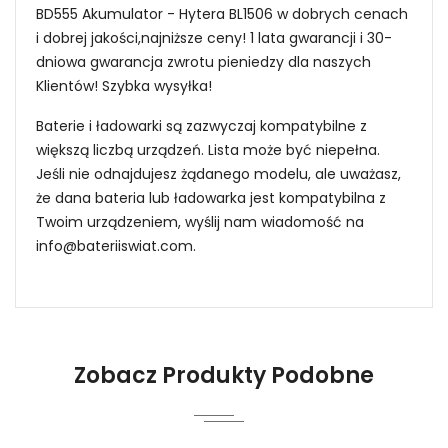
BD555 Akumulator - Hytera BL1506 w dobrych cenach
i dobrej jakości,najniższe ceny! 1 lata gwarancji i 30-
dniowa gwarancja zwrotu pieniedzy dla naszych
Klientów! Szybka wysyłka!
Baterie i ładowarki są zazwyczaj kompatybilne z
większą liczbą urządzeń. Lista może być niepełna.
Jeśli nie odnajdujesz żądanego modelu, ale uważasz,
że dana bateria lub ładowarka jest kompatybilna z
Twoim urządzeniem, wyślij nam wiadomość na
info@bateriiswiat.com
.
Jak mogę znaleźć odpowiednią Baterie do
Radiotelefonów Hytera BJ-2000?
Niezawodność i pewność
Zobacz Produkty Podobne
1.Model urządzenia