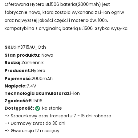
Oferowana Hytera BL1506 bateria(2000mAh) jest
fabrycznie nowa, która została wykonana z Li-ion ogniw
oraz najwyższej jakości części i materiałów. 100%
kompatybilna z oryginalną baterią BL1506. Szybka wysyłka.
SKU:
HY3715AU_Oth
Stan produktu:
Nowa
Rodzaj:
Zamiennik
Producent:
Hytera
Pojemność:
2000mAh
Napięcie:
7.4V
Technologia akumulatora:
Li-ion
Zgodność:
BL1506
Dostępność:
Na stanie
-> Szacunkowy czas transportu:7 - 15 dni robocze
-> Darmowy zwrot do 30 dni
-> Gwarancja 12 miesięcy