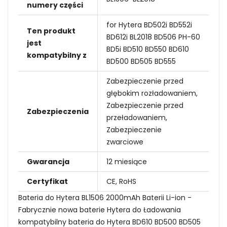
numery części
for Hytera BD502i BD552i
Ten produkt
BD612i BL2018 BD506 PH-60
jest
BD5i BD510 BD550 BD610
kompatybilny z
BD500 BD505 BD555
Zabezpieczenie przed
głębokim rozładowaniem,
Zabezpieczenie przed
Zabezpieczenia
przeładowaniem,
Zabezpieczenie
zwarciowe
Gwarancja
12 miesiące
Certyfikat
CE, RoHS
Bateria do Hytera BL1506 2000mAh Baterii Li-ion -
Fabrycznie nowa baterie Hytera do Ładowania
kompatybilny bateria do Hytera BD610 BD500 BD505