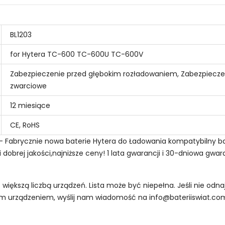
BL1203
for Hytera TC-600 TC-600U TC-600V
Zabezpieczenie przed głębokim rozładowaniem, Zabezpiecze
zwarciowe
12 miesiące
CE, RoHS
ion - Fabrycznie nowa baterie Hytera do Ładowania kompatybiln
dobrej jakości,najniższe ceny! 1 lata gwarancji i 30-dniowa gwar
z większą liczbą urządzeń. Lista może być niepełna. Jeśli nie od
oim urządzeniem, wyślij nam wiadomość na
info@bateriiswiat.co
 Radiotelefonów Hytera KB-300?