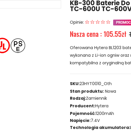
KB-300 Baterie Do
TC-600U TC-600V
Opinie:
Nasza cena : 105.55zł
Oferowana Hytera BL1203 bate
wykonana z Li-ion ogniw oraz 
kompatybilna z oryginalną bat
SKU:
23HYT0010_Oth
Stan produktu:
Nowa
Rodzaj:
Zamiennik
Producent:
Hytera
Pojemność:
1200mAh
Napięcie:
7.4V
Technologia akumulatora: