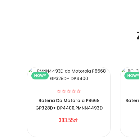
Niezawodność i pewność
1.Model urządzenia
Certyfikaty bezpieczeństwa i zgodności
2.Numer produktu baterii
Bateria Hytera KB-300
Prawo zwrotu w ciągu 30 dni
NOWY
NOW
Numer produktu ładowarki
Jak naładować Baterie do Radiotelefonów
Bateria Do Motorola P8668
Bater
Szybka dostawa
GP328D+ DP4400,PMNN4493D
1.Model urządzenia
303.55zł
Baterie do Radiotelefonów