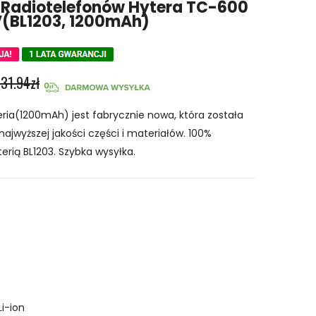
 Radiotelefonów Hytera TC-600
(BL1203, 1200mAh)
131.94zł
ria(1200mAh) jest fabrycznie nowa, która została
najwyższej jakości części i materiałów. 100%
erią BL1203. Szybka wysyłka.
Li-ion