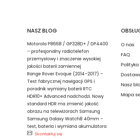
2.Numer produktu baterii
Jak przedłużyć żywotność Baterie do Rad
NASZ BLOG
OBSŁUG
Numer produktu ładowarki
Motorola P8668 / GP328D+ / DP4400
O nas
– profesjonalny radiotelefon
FAQ
przemysłowy i znaczenie wysokiej
Polityk
jakości baterii zamiennej
Range Rover Evoque (2014–2017) –
Dostawa
Test fabrycznej nawigacji GPS i
Nasz bl
Model urządzenia
Dzięki ochronie kupujących
poradnik wymiany baterii RTC
Hytera KB-300 bateria, KB-300
przedmiot do Ciebie nie dotr
Mapa se
HDR10+ Advanced nadchodzi. Nowy
akumulator.
standard HDR ma zmienić jakość
obrazu na telewizorach Samsung
Numer produktu baterii
Samsung Galaxy Watch8 40mm –
test, bateria i wymiana akumulatora
Skontaktuj się