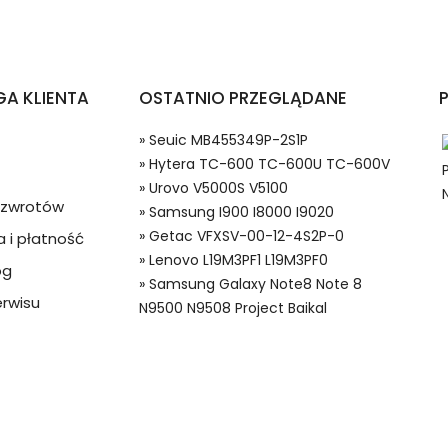
iotelefonów Hytera TC-600 TC-600U TC-600V?
A KLIENTA
OSTATNIO PRZEGLĄDANE
» Seuic MB455349P-2S1P
» Hytera TC-600 TC-600U TC-600V
» Urovo V5000S V5100
a zwrotów
» Samsung I900 I8000 I9020
» Getac VFXSV-00-12-4S2P-0
 i płatność
» Lenovo L19M3PF1 L19M3PF0
og
 w systemie PayPal możesz odzyskać całkowitą wartość za
» Samsung Galaxy Note8 Note 8
 Baterie do Radiotelefonów, Alternatywna bateria do Hytera K
ze lub będzie się znacznie różnić od opisu.
rwisu
N9500 N9508 Project Baikal