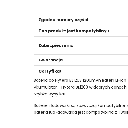
Zgodne numery części
Ten produkt jest kompatybilny z
Zabezpieczenia
Gwarancja
Certyfikat
Bateria do Hytera BL1203 1200mAh Baterii Li-
Akumulator - Hytera BL1203 w dobrych cenach i 
Szybka wysyłka!
Baterie i ładowarki są zazwyczaj kompatybilne 
bateria lub ładowarka jest kompatybilna z Tw
Jak mogę znaleźć odpowiednią Baterie do