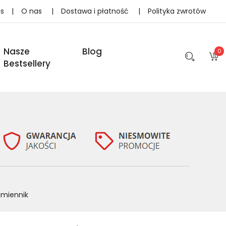
as
|
O nas
|
Dostawa i płatność
|
Polityka zwrotów
Nasze
Blog
0
Bestsellery
amiennik