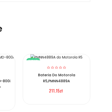
e
NOWY
NOW
Bateria Do Motorola
-800i
R5,PMNN4889A
Ba
D
GP3
211.15zł