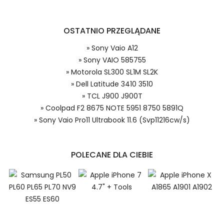
OSTATNIO PRZEGLĄDANE
Model urządzenia
Dzięki ochronie kupujących w
systemie PayPal możesz odzyskać
» Sony Vaio A12
całkowitą wartość zakupu, jeśli
» Sony VAIO 585755
zakupiony przedmiot do Ciebie nie
» Motorola SL300 SL1M SL2K
dotrze lub będzie się znacznie różnić
od opisu.
» Dell Latitude 3410 3510
Numer produktu baterii
» TCL J900 J900T
» Coolpad F2 8675 NOTE 5951 8750 5891Q
» Sony Vaio Pro11 Ultrabook 11.6 (Svp11216cw/s)
POLECANE DLA CIEBIE
Niezależnie od tego, czy kupujesz w
kraju, czy za granicą, nie pobieramy od
Ciebie żadnych opłat transakcyjnych*.
Niewielką opłatę uiszcza jedynie
1.Model urządzenia
sprzedawca.