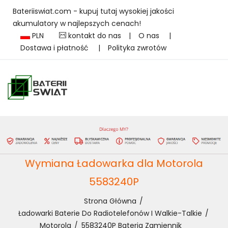
Bateriiswiat.com - kupuj tutaj wysokiej jakości
akumulatory w najlepszych cenach!
PLN
kontakt do nas
|
O nas
|
Dostawa i płatność
|
Polityka zwrotów
Wymiana Ładowarka dla Motorola
5583240P
Strona Główna
Ładowarki Baterie Do Radiotelefonów I Walkie-Talkie
Motorola
5583240P Bateria Zamiennik