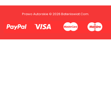
Prawo Autorskie © 2026 Bateriiswiat.com.
2.Numer produktu baterii
Płać jednym kontem. Wystarczy, że
dodasz dane swojej karty kredytowej
lub debetowej do swojego konta
PayPal albo doładujesz je
błyskawicznie ze swojego rachunku
bankowego.
1.Model urządzenia
2.Numer produktu baterii