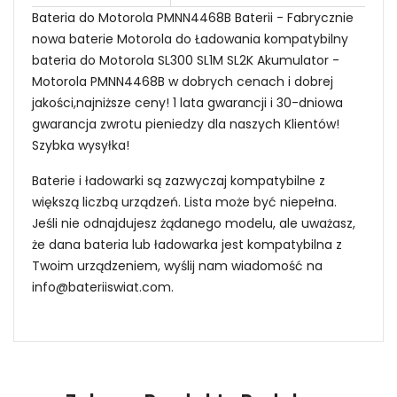
Bateria do Motorola PMNN4468B Baterii - Fabrycznie
nowa baterie Motorola do Ładowania kompatybilny
bateria do Motorola SL300 SL1M SL2K Akumulator -
Motorola PMNN4468B w dobrych cenach i dobrej
jakości,najniższe ceny! 1 lata gwarancji i 30-dniowa
gwarancja zwrotu pieniedzy dla naszych Klientów!
Szybka wysyłka!
Baterie i ładowarki są zazwyczaj kompatybilne z
większą liczbą urządzeń. Lista może być niepełna.
Jeśli nie odnajdujesz żądanego modelu, ale uważasz,
że dana bateria lub ładowarka jest kompatybilna z
Twoim urządzeniem, wyślij nam wiadomość na
info@bateriiswiat.com
.
Sposoby przedłużenia żywotności zasilacz
Niezawodność i pewność