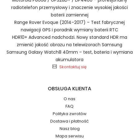
radiotelefon przemysłowy i znaczenie wysokiej jakości
1.Model urządzenia
baterii zamiennej
Ładowarki Baterie do
Range Rover Evoque (2014–2017) – Test fabrycznej
Radiotelefonów i Walkie-Talkie Motorola 5583240P
nawigacji GPS i poradnik wymiany baterii RTC
HDR10+ Advanced nadchodzi. Nowy standard HDR ma
zmienić jakość obrazu na telewizorach Samsung
Samsung Galaxy Watch8 40mm – test, bateria i wymiana
2.Numer produktu baterii
akumulatora
Skontaktuj się
OBSŁUGA KLIENTA
O nas
Numer produktu ładowarki
FAQ
Polityka zwrotów
Dostawa i płatność
Nasz blog
Mapa serwisu