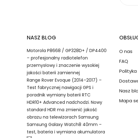
2.Numer produktu baterii
Jak przedłużyć żywotność Baterie do Sterown
NASZ BLOG
OBSŁUG
Numer produktu ładowarki
Motorola P8668 / GP328D+ / DP4400
O nas
– profesjonalny radiotelefon
FAQ
przemysłowy i znaczenie wysokiej
Polityk
jakości baterii zamiennej
Range Rover Evoque (2014–2017) –
Dostawa
Model urządzenia
Dzięki ochronie kupujących
Test fabrycznej nawigacji GPS i
Nasz bl
Fluke 40071698 bateria, 4007169
przedmiot do Ciebie nie dotr
poradnik wymiany baterii RTC
TI27 akumulator.
Mapa se
HDR10+ Advanced nadchodzi. Nowy
standard HDR ma zmienić jakość
Numer produktu baterii
obrazu na telewizorach Samsung
Samsung Galaxy Watch8 40mm –
test, bateria i wymiana akumulatora