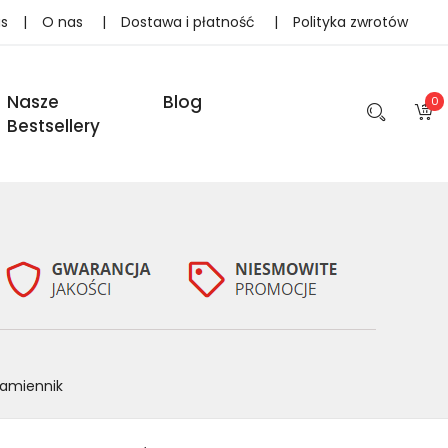
as
|
O nas
|
Dostawa i płatność
|
Polityka zwrotów
Nasze
Blog
0
Bestsellery
Zamiennik