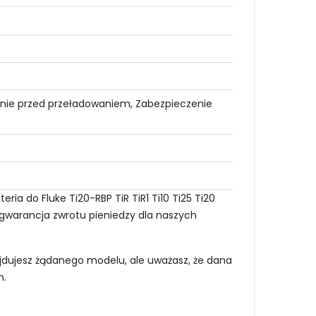
nie przed przeładowaniem, Zabezpieczenie
ia do Fluke Ti20-RBP TiR TiR1 Ti10 Ti25 Ti20
a gwarancja zwrotu pieniedzy dla naszych
najdujesz żądanego modelu, ale uważasz, że dana
m
.