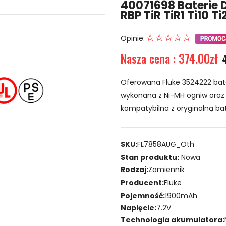
40071698 Baterie 
RBP TiR TiR1 Ti10 
Opinie:
Nasza cena : 374.00zł
Oferowana Fluke 3524222 bate
wykonana z Ni-MH ogniw oraz n
kompatybilna z oryginalną bat
SKU:
FL7858AUG_Oth
Stan produktu:
Nowa
Rodzaj:
Zamiennik
Producent:
Fluke
Pojemność:
1900mAh
Napięcie:
7.2V
Technologia akumulatora: