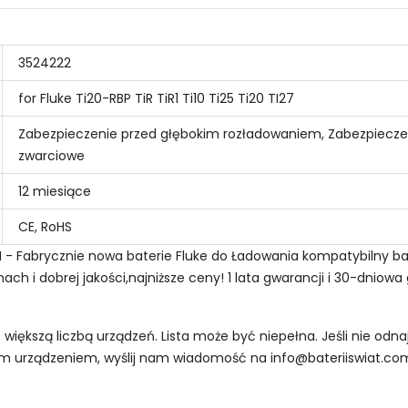
3524222
for Fluke Ti20-RBP TiR TiR1 Ti10 Ti25 Ti20 TI27
Zabezpieczenie przed głębokim rozładowaniem, Zabezpiecze
zwarciowe
12 miesiące
CE, RoHS
 - Fabrycznie nowa baterie Fluke do Ładowania kompatybilny bater
ch i dobrej jakości,najniższe ceny! 1 lata gwarancji i 30-dniow
z większą liczbą urządzeń. Lista może być niepełna. Jeśli nie od
oim urządzeniem, wyślij nam wiadomość na
info@bateriiswiat.co
Sterowników PLC Fluke 40071698?