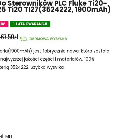
Do Sterowników PLC Fluke Ti20-
Ti25 Ti20 TI27(3524222, 1900mAh)
467.50zł
ria(1900mAh) jest fabrycznie nowa, która została
ajwyższej jakości części i materiałów. 100%
erią 3524222. Szybka wysyłka.
Ni-MH