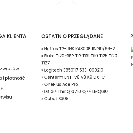
ików PLC Fluke Ti20-RBP TiR TiR1 Ti10 Ti25 Ti20 TI27?
A KLIENTA
OSTATNIO PRZEGLĄDANE
» Noffos TP-LINK KA300B 1INR19/66-2
» Fluke Ti20-RBP TiR TiR1 Ti10 Ti25 Ti20
TI27
a zwrotów
» Logitech 3850117 533-000219
» Centerm ENT-V8 V8 K9 DX-C
 i płatność
 w systemie PayPal możesz odzyskać całkowitą wartość za
» OnePlus Ace Pro
og
8 Baterie do Sterowników PLC, Alternatywna bateria do Fluke 4007
ze lub będzie się znacznie różnić od opisu.
» LG G7 ThinQ G710 Q7+ LMQ610
rwisu
» Cubot S308