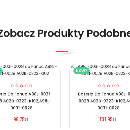
Zobacz Produkty Podobn
Y
NOWY
 Fluke 40071698?
ria Do Fanuc A98L-0031-
Bateria Do Fanuc A98L-
8 A02B-0323-K102,A98L-
0028 A02B-0323-K102,A
0031-0028
0031-0028
96.75zł
131.95zł
C Fluke 40071698