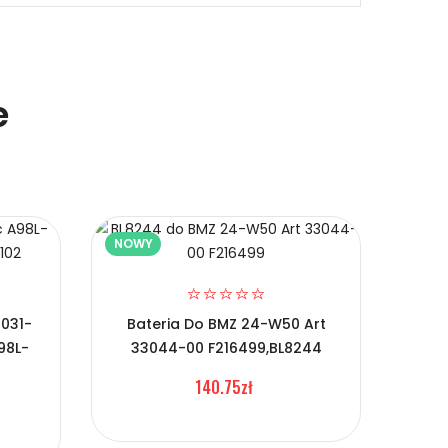
e
NOWY
NOW
0031-
Bateria Do BMZ 24-W50 Art
Bat
98L-
33044-00 F216499,BL8244
EAC6
140.75zł