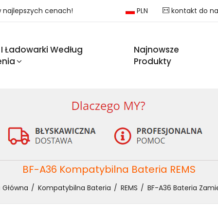
 w najlepszych cenach!
PLN
kontakt do n
 I Ładowarki Według
Najnowsze
enia
Produkty
BF-A36 Kompatybilna Bateria REMS
a Główna
Kompatybilna Bateria
REMS
BF-A36 Bateria Zami