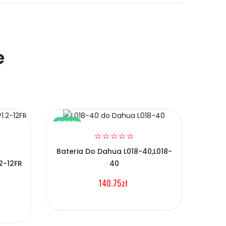
e
NOWY
NOW
Bateria Do Dahua L018-40,L018-
.2-12FR
40
B
W
140.75zł