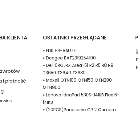
teria REMS 571550 571555 571560 D-71332?
A KLIENTA
OSTATNIO PRZEGLĄDANE
» FDK HR-AAUTE
» Doogee BAT2319254100
» Dell 0RGJRX Area-51 R2 R5 R8 R9
a zwrotów
T3650 T3640 T3630
» Maxell QTN100 QTN150 QTN200
 i płatność
 w systemie PayPal możesz odzyskać całkowitą wartość za
MTN900
og
ompatybilna Bateria, Alternatywna bateria do REMS BF-A36,REMS 
ze lub będzie się znacznie różnić od opisu.
» Lenovo IdeaPad 530S-14IKB Flex 6-
rwisu
14IKB
» (20PCS)Panasonic CR 2 Camera