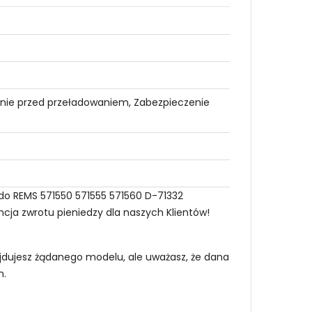
nie przed przeładowaniem, Zabezpieczenie
 do REMS 571550 571555 571560 D-71332
ncja zwrotu pieniedzy dla naszych Klientów!
najdujesz żądanego modelu, ale uważasz, że dana
m
.