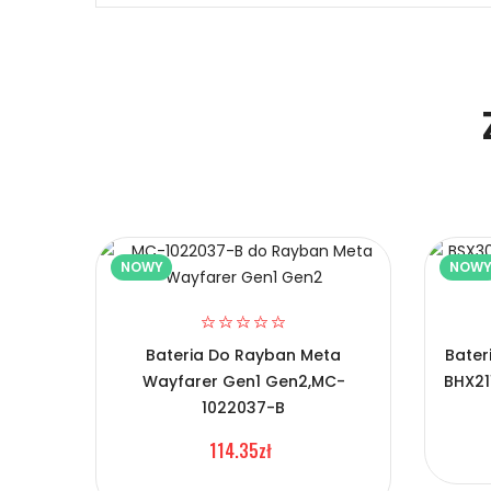
Niezawodność i pewność
1.Model urządzenia
Certyfikaty bezpieczeństwa i zgodności
2.Numer produktu baterii
Bateria REMS BF-A36
Prawo zwrotu w ciągu 30 dni
NOWY
NOW
Numer produktu ładowarki
Jak naładować Kompatybilna Bateria REMS
L018-
Bateria Do Rayban Meta
Bater
Szybka dostawa
Wayfarer Gen1 Gen2,MC-
BHX21
1022037-B
1.Model urządzenia
114.35zł
Kompatybilna Bateria REM