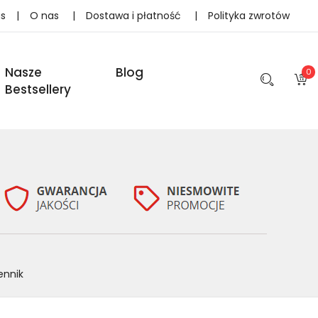
as
|
O nas
|
Dostawa i płatność
|
Polityka zwrotów
Nasze
Blog
0
Bestsellery
ennik