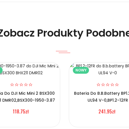
Zobacz Produkty Podobn
Y
NOWY
 BF-A36?
ia Do DJI Mic Mini 2 BSX300
Bateria Do B.b.battery BP1
1 DMR02,BSX300-1950-3.87
UL94 V-0,BP1.2-12FR
118.75zł
241.95zł
S BF-A36