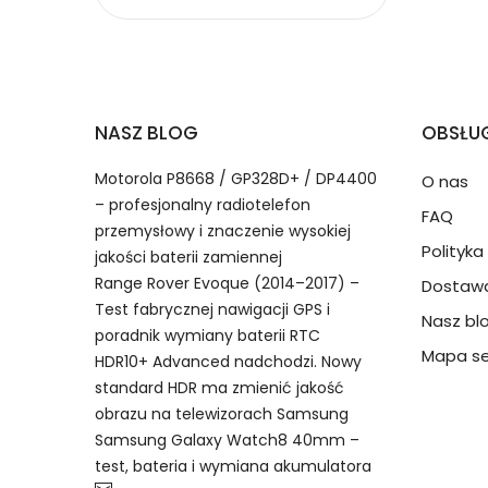
2.Numer produktu baterii
Jak przedłużyć żywotność Kompatybilna Ba
NASZ BLOG
OBSŁUG
Numer produktu ładowarki
Motorola P8668 / GP328D+ / DP4400
O nas
– profesjonalny radiotelefon
FAQ
przemysłowy i znaczenie wysokiej
Polityk
jakości baterii zamiennej
Range Rover Evoque (2014–2017) –
Dostawa
Model urządzenia
Dzięki ochronie kupujących
Test fabrycznej nawigacji GPS i
Nasz bl
REMS BF-A36 bateria, BF-A36 K
przedmiot do Ciebie nie dotr
poradnik wymiany baterii RTC
Mapa se
HDR10+ Advanced nadchodzi. Nowy
standard HDR ma zmienić jakość
Numer produktu baterii
obrazu na telewizorach Samsung
Samsung Galaxy Watch8 40mm –
test, bateria i wymiana akumulatora