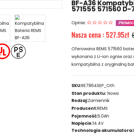
BF-A36 Kompatybi
571555 571560 D-7
Opinie:
Nasza cena : 527.95zł
Oferowana REMS 571560 bateri
wykonana z Li-ion ogniw oraz 
kompatybilna z oryginalną bat
SKU:
RE7864SEP_Oth
Stan produktu:
Nowa
Rodzaj:
Zamiennik
Producent:
REMS
Pojemność:
5.0Ah
Napięcie:
14.4V
Technologia akumulatora: