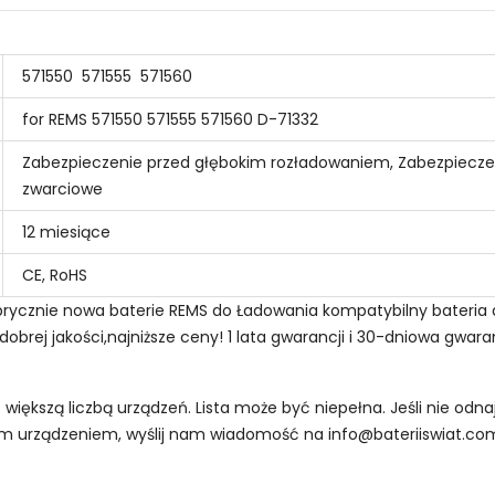
571550
571555
571560
for REMS 571550 571555 571560 D-71332
Zabezpieczenie przed głębokim rozładowaniem, Zabezpiecze
zwarciowe
12 miesiące
CE, RoHS
 Fabrycznie nowa baterie REMS do Ładowania kompatybilny bateria
brej jakości,najniższe ceny! 1 lata gwarancji i 30-dniowa gwara
z większą liczbą urządzeń. Lista może być niepełna. Jeśli nie od
oim urządzeniem, wyślij nam wiadomość na
info@bateriiswiat.co
na Bateria REMS BF-A36?