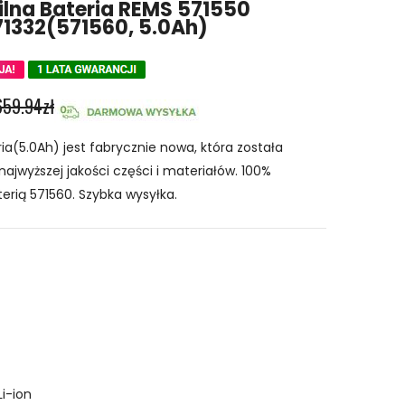
lna Bateria REMS 571550
1332(571560, 5.0Ah)
659.94zł
a(5.0Ah) jest fabrycznie nowa, która została
najwyższej jakości części i materiałów. 100%
erią 571560. Szybka wysyłka.
Li-ion