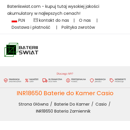
Bateriiswiat.com - kupuj tutaj wysokiej jakości
akumulatory w najlepszych cenach!
PLN
kontakt do nas
|
O nas
|
Dostawa i płatność
|
Polityka zwrotów
INR18650 Baterie do Kamer Casio
Strona Główna
Baterie Do Kamer
Casio
INR18650 Bateria Zamiennik