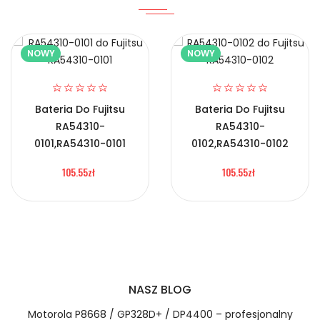
NOWY
NOWY
2.Numer produktu baterii
Bateria Do Fujitsu
Bateria Do Fujitsu
RA54310-
RA54310-
Certyfikaty bezpieczeństwa i zgodności
0101,RA54310-0101
0102,RA54310-0102
Bateria ZTE BISON-X10S
105.55zł
105.55zł
Numer produktu ładowarki
Prawo zwrotu w ciągu 30 dni
Jak naładować Baterie do Smartfonów i
Telefonów ZTE BISON-X10S?
NASZ BLOG
Motorola P8668 / GP328D+ / DP4400 – profesjonalny
1.Model urządzenia