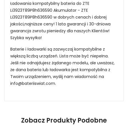
Ładowania kompatybilny bateria do ZTE
Li3923T89P8h636590 Akumulator - ZTE
Li3923T89P8h636590 w dobrych cenach i dobrej
jakości,najniższe ceny! 1 lata gwarancji i 30-dniowa
gwarancja zwrotu pieniedzy dla naszych Klientów!
Szybka wysyłka!
Baterie i ładowarki są zazwyczaj kompatybilne z
większą liczbą urządzeń. Lista może być niepełna.
Jeśli nie odnajdujesz żądanego modelu, ale uważasz,
że dana bateria lub ładowarka jest kompatybilna z
Twoim urządzeniem, wyślij nam wiadomość na
info@bateriiswiat.com
.
Jak mogę znaleźć odpowiednią Baterie do
Smartfonów i Telefonów ZTE BISON-X10S?
Zobacz Produkty Podobne
1.Model urządzenia
Niezawodność i pewność