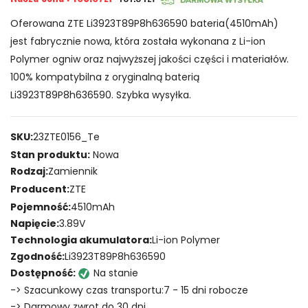
Oferowana ZTE Li3923T89P8h636590 bateria(4510mAh)
jest fabrycznie nowa, która została wykonana z Li-ion
Polymer ogniw oraz najwyższej jakości części i materiałów.
100% kompatybilna z oryginalną baterią
Li3923T89P8h636590. Szybka wysyłka.
SKU:
23ZTE0156_Te
Stan produktu:
Nowa
Rodzaj:
Zamiennik
Producent:
ZTE
Pojemność:
4510mAh
Napięcie:
3.89V
Technologia akumulatora:
Li-ion Polymer
Zgodność:
Li3923T89P8h636590
Dostępność:
Na stanie
-> Szacunkowy czas transportu:7 - 15 dni robocze
-> Darmowy zwrot do 30 dni