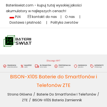
Bateriiswiat.com - kupuj tutaj wysokiej jakości
akumulatory w najlepszych cenach!
PLN
kontakt do nas
|
O nas
|
Dostawa i płatność
|
Polityka zwrotów
BISON-X10S Baterie do Smartfonów i
Telefonów ZTE
Strona Główna
Baterie Do Smartfonów I Telefonów
ZTE
BISON-X10S Bateria Zamiennik