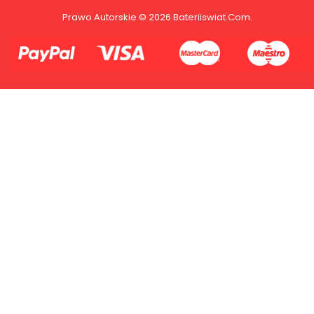
Prawo Autorskie © 2026 Bateriiswiat.com.
2.Numer produktu baterii
Płać jednym kontem. Wystarczy, że
dodasz dane swojej karty kredytowej
lub debetowej do swojego konta
PayPal albo doładujesz je
błyskawicznie ze swojego rachunku
bankowego.
1.Model urządzenia
2.Numer produktu baterii