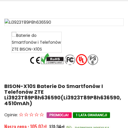
BISON-X10S Baterie Do Smartfonów I
Telefonów ZTE
Li3923T89P8h636590(Li3923T89P8h636590,
4510mAh)
Opinie:
Nasza cena : 105.07zł
131.34zł