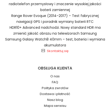
radiotelefon przemysłowy i znaczenie wysokiej jakości
baterii zamiennej
Szybka dostawa
Range Rover Evoque (2014–2017) – Test fabrycznej
nawigacji GPS i poradnik wymiany baterii RTC
HDR10+ Advanced nadchodzi. Nowy standard HDR ma
zmienić jakość obrazu na telewizorach Samsung
Baterie do Smartfonów i
2.Numer produktu baterii
Samsung Galaxy Watch8 40mm – test, bateria i wymiana
Telefonów ZTE BISON-X10S
akumulatora
Skontaktuj się
OBSŁUGA KLIENTA
Jak przedłużyć żywotność Baterie do
Numer produktu ładowarki
O nas
Smartfonów i Telefonów ZTE
FAQ
Li3923T89P8h636590?
Polityka zwrotów
Dostawa i płatność
Nasz blog
Mapa serwisu