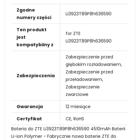
Zgodne
Li3923T89P8h636590
numery części
Ten produkt
for ZTE
jest
Li3923T89P8h636590
kompatybilny z
Zabezpieczenie przed
głębokim rozładowaniem,
Zabezpieczenie przed
Zabezpieczenia
przeładowaniem,
Zabezpieczenie
zwarciowe
Gwarancja
12 miesiące
Certyfikat
CE, RoHS
Bateria do ZTE Li3923T89P8h636590 4510mAh Baterii
Li-ion Polymer - Fabrycznie nowa baterie ZTE do