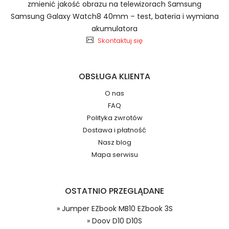
zmienić jakość obrazu na telewizorach Samsung
Samsung Galaxy Watch8 40mm – test, bateria i wymiana
Baterie do Laptopów Jumper BT-
2.Numer produktu baterii
akumulatora
550P
Skontaktuj się
OBSŁUGA KLIENTA
Jak przedłużyć żywotność Baterie do Laptopów
O nas
Jumper EZbook MB10 EZbook 3S?
Numer produktu ładowarki
FAQ
Polityka zwrotów
Dostawa i płatność
Nasz blog
Mapa serwisu
OSTATNIO PRZEGLĄDANE
Model urządzenia
Dzięki ochronie kupujących w
systemie PayPal możesz odzyskać
» Jumper EZbook MB10 EZbook 3S
całkowitą wartość zakupu, jeśli
» Doov D10 D10S
zakupiony przedmiot do Ciebie nie