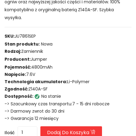
ogniw oraz najwyższej jakości części i materiałów. 100%
kompatybilna z oryginalną baterią Z140A-SF. Szybka
wysyłka.
SKU:
JU7861SEP
Stan produktu:
Nowa
Rodzaj:
Zamiennik
Producent:
Jumper
Pojemność:
4800mAh
Napięcie:
7.6V
Technologia akumulatora:
Li-Polymer
Zgodność:
Z140A-SF
Dostępność:
Na stanie
-> Szacunkowy czas transportu:7 - 15 dni robocze
-> Darmowy zwrot do 30 dni
-> Gwarancja 12 miesięcy
Dodaj Do Koszyka
Ilość