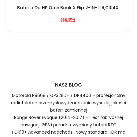
Bateria Do HP OmniBook X Flip 2-IN-1 16,CI04XL
2.Numer produktu baterii
268.35zł
Certyfikaty bezpieczeństwa i zgodności
Bateria Jumper BT-550P
Numer produktu ładowarki
Prawo zwrotu w ciągu 30 dni
Jak naładować Baterie do Laptopów Jumper BT-
550P?
NASZ BLOG
Motorola P8668 / GP328D+ / DP4400 – profesjonalny
radiotelefon przemysłowy i znaczenie wysokiej jakości
1.Model urządzenia
baterii zamiennej
Range Rover Evoque (2014–2017) – Test fabrycznej
Szybka dostawa
nawigacji GPS i poradnik wymiany baterii RTC
HDR10+ Advanced nadchodzi. Nowy standard HDR ma