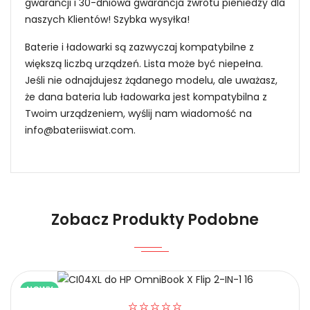
gwarancji i 30-dniowa gwarancja zwrotu pieniedzy dla
naszych Klientów! Szybka wysyłka!
Baterie i ładowarki są zazwyczaj kompatybilne z
większą liczbą urządzeń. Lista może być niepełna.
Jeśli nie odnajdujesz żądanego modelu, ale uważasz,
że dana bateria lub ładowarka jest kompatybilna z
Twoim urządzeniem, wyślij nam wiadomość na
info@bateriiswiat.com
.
Jak mogę znaleźć odpowiednią Baterie do
Laptopów Jumper BT-550P?
Zobacz Produkty Podobne
1.Model urządzenia
Niezawodność i pewność
NOWY