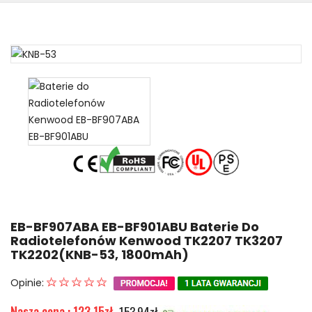
EB-BF907ABA EB-BF901ABU Baterie Do
Radiotelefonów Kenwood TK2207 TK3207
TK2202(KNB-53, 1800mAh)
Opinie:
Nasza cena : 123.15zł
153.94zł