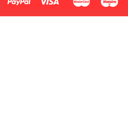
2.Numer produktu baterii
Płać jednym kontem. Wystarczy, że
dodasz dane swojej karty kredytowej
lub debetowej do swojego konta
PayPal albo doładujesz je
błyskawicznie ze swojego rachunku
bankowego.
1.Model urządzenia
2.Numer produktu baterii