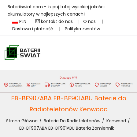
Bateriiswiat.com - kupuj tutaj wysokiej jakości
akumulatory w najlepszych cenach!
PLN
kontakt do nas
|
O nas
|
Dostawa i płatność
|
Polityka zwrotów
EB-BF907ABA EB-BF901ABU Baterie do
Radiotelefonów Kenwood
Strona Główna
Baterie Do Radiotelefonów
Kenwood
EB-BF907ABA EB-BF901ABU Bateria Zamiennik