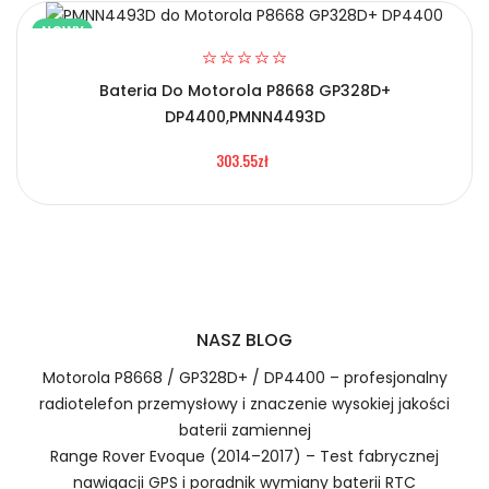
NOWY
Bateria Do Motorola P8668 GP328D+
2.Numer produktu baterii
DP4400,PMNN4493D
Certyfikaty bezpieczeństwa i zgodności
303.55zł
Bateria Kenwood EB-BF907ABA EB-BF901ABU
Numer produktu ładowarki
Prawo zwrotu w ciągu 30 dni
NASZ BLOG
Jak naładować Baterie do Radiotelefonów
Kenwood EB-BF907ABA EB-BF901ABU?
Motorola P8668 / GP328D+ / DP4400 – profesjonalny
radiotelefon przemysłowy i znaczenie wysokiej jakości
baterii zamiennej
Range Rover Evoque (2014–2017) – Test fabrycznej
1.Model urządzenia
nawigacji GPS i poradnik wymiany baterii RTC