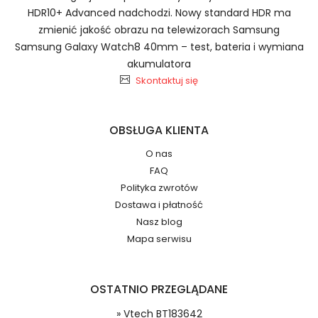
Szybka dostawa
HDR10+ Advanced nadchodzi. Nowy standard HDR ma
zmienić jakość obrazu na telewizorach Samsung
Samsung Galaxy Watch8 40mm – test, bateria i wymiana
akumulatora
Baterie do Radiotelefonów
Skontaktuj się
Kenwood EB-BF907ABA EB-BF901ABU
2.Numer produktu baterii
OBSŁUGA KLIENTA
O nas
FAQ
Polityka zwrotów
Jak przedłużyć żywotność Baterie do
Dostawa i płatność
Radiotelefonów Kenwood TK2207 TK3207
Numer produktu ładowarki
Nasz blog
TK2202?
Mapa serwisu
OSTATNIO PRZEGLĄDANE
Dzięki ochronie kupujących w
» Vtech BT183642