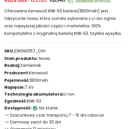
Oferowana Kenwood KNB-53 bateria(1800mAh) jest
fabrycznie nowa, która została wykonana z Li-ion ogniw
oraz najwyższej jakości części i materiałów. 100%
kompatybilna z oryginalną baterią KNB-53. Szybka wysyłka.
SKU:
23KEN0057_Oth
Stan produktu:
Nowa
Rodzaj:
Zamiennik
Producent:
Kenwood
Pojemność:
1800mAh
Napięcie:
7.4V
Technologia akumulatora:
Li-ion
Zgodność:
KNB-53
Dostępność:
Na stanie
-> Szacunkowy czas transportu:7 - 15 dni robocze
-> Darmowy zwrot do 30 dni
-> Gwarancja 12 miesięcy