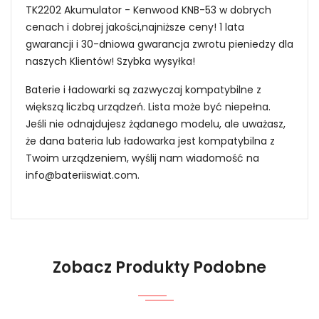
TK2202 Akumulator - Kenwood KNB-53 w dobrych
cenach i dobrej jakości,najniższe ceny! 1 lata
gwarancji i 30-dniowa gwarancja zwrotu pieniedzy dla
naszych Klientów! Szybka wysyłka!
Baterie i ładowarki są zazwyczaj kompatybilne z
większą liczbą urządzeń. Lista może być niepełna.
Jeśli nie odnajdujesz żądanego modelu, ale uważasz,
że dana bateria lub ładowarka jest kompatybilna z
Twoim urządzeniem, wyślij nam wiadomość na
info@bateriiswiat.com
.
Jak mogę znaleźć odpowiednią Baterie do
Radiotelefonów Kenwood EB-BF907ABA EB-
BF901ABU?
Zobacz Produkty Podobne
1.Model urządzenia
Niezawodność i pewność