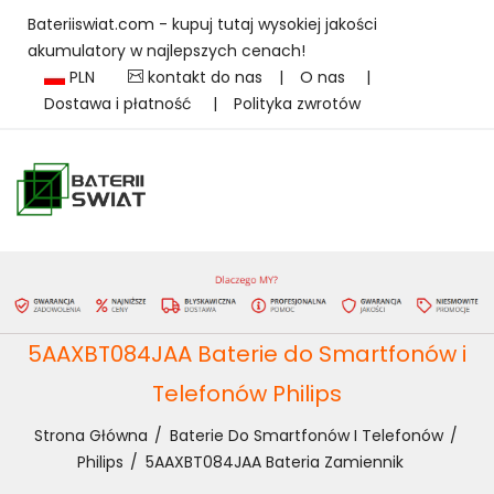
Bateriiswiat.com - kupuj tutaj wysokiej jakości
akumulatory w najlepszych cenach!
PLN
kontakt do nas
|
O nas
|
Dostawa i płatność
|
Polityka zwrotów
5AAXBT084JAA Baterie do Smartfonów i
Telefonów Philips
Strona Główna
Baterie Do Smartfonów I Telefonów
Philips
5AAXBT084JAA Bateria Zamiennik