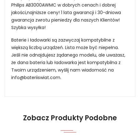
Philips AB3000AWMC w dobrych cenach i dobrej
jakości,najniższe ceny! 1 lata gwarancji i 30-dniowa
gwarancja zwrotu pieniedzy dla naszych Klientów!
Szybka wysyłka!
Baterie i ładowarki są zazwyczaj kompatybilne z
większą liczbą urządzeń. Lista może być niepełna.
Jeśli nie odnajdujesz żądanego modelu, ale uważasz,
że dana bateria lub ładowarka jest kompatybilna z
Twoim urządzeniem, wyślij nam wiadomość na
info@bateriiswiat.com
.
Jak mogę znaleźć odpowiednią Baterie do
Smartfonów i Telefonów Philips 5AAXBT084JAA?
Zobacz Produkty Podobne
1.Model urządzenia
Niezawodność i pewność