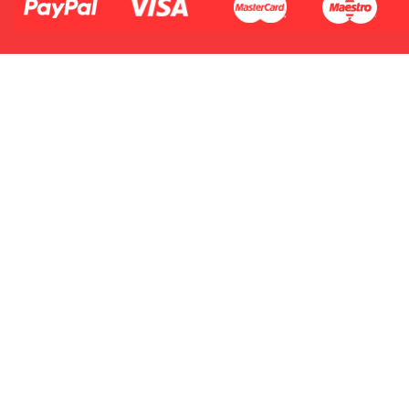
2.Numer produktu baterii
Płać jednym kontem. Wystarczy, że
dodasz dane swojej karty kredytowej
lub debetowej do swojego konta
PayPal albo doładujesz je
błyskawicznie ze swojego rachunku
bankowego.
1.Model urządzenia
2.Numer produktu baterii