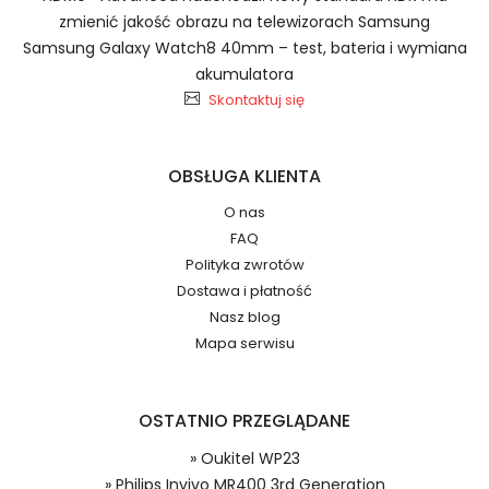
Szybka dostawa
zmienić jakość obrazu na telewizorach Samsung
Samsung Galaxy Watch8 40mm – test, bateria i wymiana
akumulatora
Skontaktuj się
Baterie do Smartfonów i
2.Numer produktu baterii
Telefonów Philips 5AAXBT084JAA
OBSŁUGA KLIENTA
O nas
FAQ
Jak przedłużyć żywotność Baterie do
Polityka zwrotów
Smartfonów i Telefonów Philips W8355?
Numer produktu ładowarki
Dostawa i płatność
Nasz blog
Mapa serwisu
OSTATNIO PRZEGLĄDANE
» Oukitel WP23
Model urządzenia
Dzięki ochronie kupujących w
» Philips Invivo MR400 3rd Generation