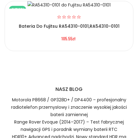
NOWY
Bateria Do Fujitsu RA54310-0101,RA54310-0101
2.Numer produktu baterii
105.55zł
Certyfikaty bezpieczeństwa i zgodności
Bateria Philips 5AAXBT084JAA
Numer produktu ładowarki
Prawo zwrotu w ciągu 30 dni
NASZ BLOG
Jak naładować Baterie do Smartfonów i
Telefonów Philips 5AAXBT084JAA?
Motorola P8668 / GP328D+ / DP4400 – profesjonalny
radiotelefon przemysłowy i znaczenie wysokiej jakości
baterii zamiennej
Range Rover Evoque (2014–2017) – Test fabrycznej
1.Model urządzenia
nawigacji GPS i poradnik wymiany baterii RTC
HDR10+ Advanced nadchodzi. Nowy standard HDR ma