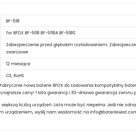
BF-518
for BFDX BF-5118 BF-5118A BF-5180
Zabezpieczenie przed głębokim rozładowaniem, Zabezpiecze
zwarciowe
12 miesiące
CE, RoHS
 Fabrycznie nowa baterie BFDX do Ładowania kompatybilny bater
i,najniższe ceny! 1 lata gwarancji i 30-dniowa gwarancja zwrotu 
z większą liczbą urządzeń. Lista może być niepełna. Jeśli nie od
oim urządzeniem, wyślij nam wiadomość na
info@bateriiswiat.co
 Radiotelefonów BFDX CC06?