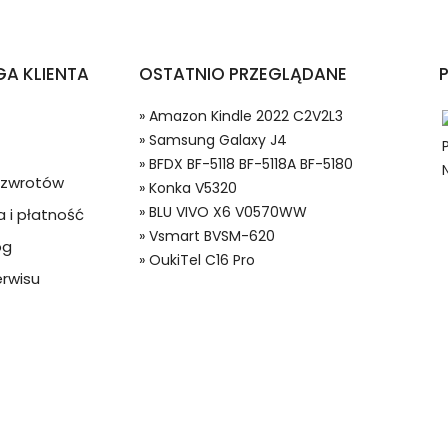
telefonów BFDX BF-5118 BF-5118A BF-5180?
A KLIENTA
OSTATNIO PRZEGLĄDANE
» Amazon Kindle 2022 C2V2L3
» Samsung Galaxy J4
» BFDX BF-5118 BF-5118A BF-5180
a zwrotów
» Konka V5320
» BLU VIVO X6 V0570WW
 i płatność
» Vsmart BVSM-620
og
 w systemie PayPal możesz odzyskać całkowitą wartość za
» OukiTel C16 Pro
ie do Radiotelefonów, Alternatywna bateria do BFDX CC06,BFDX B
ze lub będzie się znacznie różnić od opisu.
rwisu