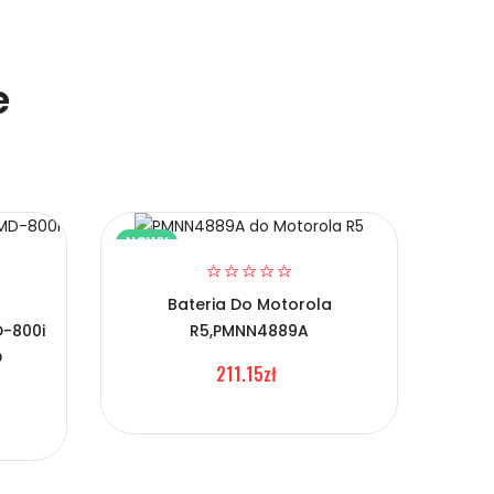
e
NOWY
NOW
Bateria Do Motorola
-800i
R5,PMNN4889A
Ba
D
GP3
211.15zł