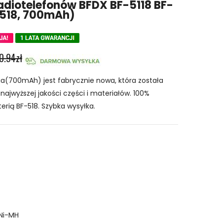
adiotelefonów BFDX BF-5118 BF-
-518, 700mAh)
0.94zł
a(700mAh) jest fabrycznie nowa, która została
ajwyższej jakości części i materiałów. 100%
erią BF-518. Szybka wysyłka.
Ni-MH