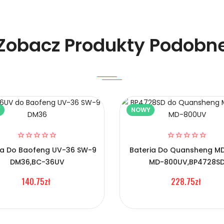
Zobacz Produkty Podobn
Y
NOWY
 BFDX CC06?
ia Do Baofeng UV-36 SW-9
Bateria Do Quansheng MD
DM36,BC-36UV
MD-800UV,BP4728S
140.75zł
228.75zł
w BFDX CC06