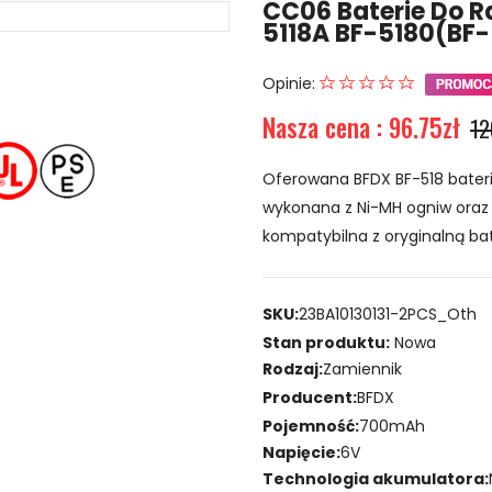
CC06 Baterie Do R
5118A BF-5180(BF
Opinie:
Nasza cena : 96.75zł
12
Oferowana BFDX BF-518 bateri
wykonana z Ni-MH ogniw oraz n
kompatybilna z oryginalną bat
SKU:
23BA10130131-2PCS_Oth
Stan produktu:
Nowa
Rodzaj:
Zamiennik
Producent:
BFDX
Pojemność:
700mAh
Napięcie:
6V
Technologia akumulatora: