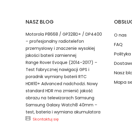
2.Numer produktu baterii
Jak przedłużyć żywotność Baterie do Radio
NASZ BLOG
OBSŁUG
Numer produktu ładowarki
Motorola P8668 / GP328D+ / DP4400
O nas
– profesjonalny radiotelefon
FAQ
przemysłowy i znaczenie wysokiej
Polityk
jakości baterii zamiennej
Range Rover Evoque (2014–2017) –
Dostawa
Test fabrycznej nawigacji GPS i
Nasz bl
Model urządzenia
Dzięki ochronie kupujących
poradnik wymiany baterii RTC
BFDX CC06 bateria, CC06 Bater
przedmiot do Ciebie nie dotr
Mapa se
HDR10+ Advanced nadchodzi. Nowy
standard HDR ma zmienić jakość
obrazu na telewizorach Samsung
Numer produktu baterii
Samsung Galaxy Watch8 40mm –
test, bateria i wymiana akumulatora
Skontaktuj się