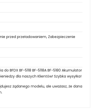
nie przed przeładowaniem, Zabezpieczenie
ia do BFDX BF-5118 BF-5118A BF-5180 Akumulator
pieniedzy dla naszych Klientów! Szybka wysyłka!
najdujesz żądanego modelu, ale uważasz, że dana
m
.