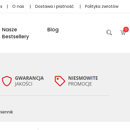
as
|
O nas
|
Dostawa i płatność
|
Polityka zwrotów
Nasze
Blog
0
Bestsellery
iennik