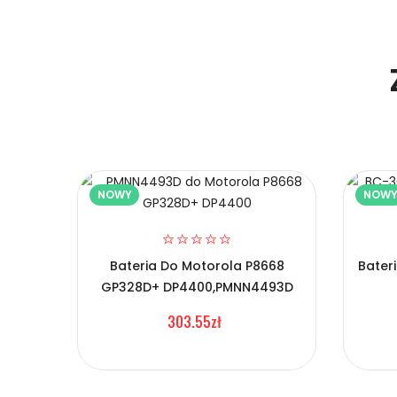
Niezawodność i pewność
1.Model urządzenia
Certyfikaty bezpieczeństwa i zgodności
2.Numer produktu baterii
Bateria BFDX CC06
Prawo zwrotu w ciągu 30 dni
NOWY
NOW
Numer produktu ładowarki
Jak naładować Baterie do Radiotelefonów
Bateria Do Motorola P8668
Bater
Szybka dostawa
GP328D+ DP4400,PMNN4493D
1.Model urządzenia
303.55zł
Baterie do Radiotelefonó