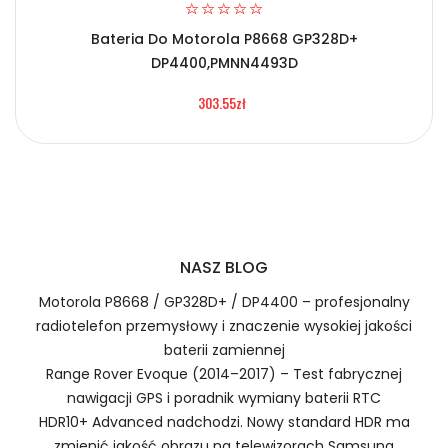
Bateria Do Motorola P8668 GP328D+
Certyfikaty bezpieczeństwa i zgodności
2.Numer produktu baterii
DP4400,PMNN4493D
Bateria BFDX BTE-2000
303.55zł
Numer produktu ładowarki
Prawo zwrotu w ciągu 30 dni
Jak naładować Baterie do Radiotelefonów BFDX
NASZ BLOG
BTE-2000?
Motorola P8668 / GP328D+ / DP4400 – profesjonalny
radiotelefon przemysłowy i znaczenie wysokiej jakości
baterii zamiennej
1.Model urządzenia
Range Rover Evoque (2014–2017) – Test fabrycznej
Szybka dostawa
nawigacji GPS i poradnik wymiany baterii RTC
HDR10+ Advanced nadchodzi. Nowy standard HDR ma
zmienić jakość obrazu na telewizorach Samsung