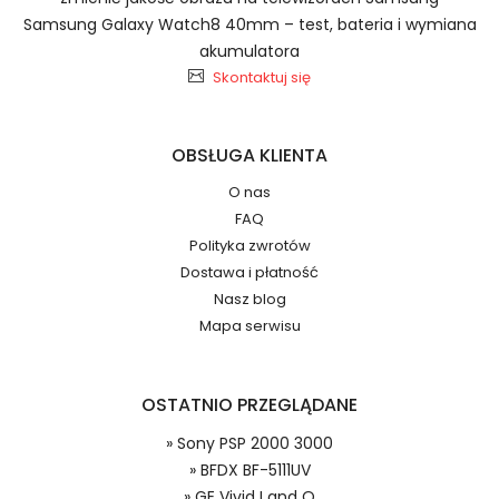
Baterie do Radiotelefonów BFDX
Samsung Galaxy Watch8 40mm – test, bateria i wymiana
BTE-2000
akumulatora
2.Numer produktu baterii
Skontaktuj się
OBSŁUGA KLIENTA
O nas
Jak przedłużyć żywotność Baterie do
FAQ
Radiotelefonów BFDX BF-5111UV?
Numer produktu ładowarki
Polityka zwrotów
Dostawa i płatność
Nasz blog
Mapa serwisu
OSTATNIO PRZEGLĄDANE
Model urządzenia
Dzięki ochronie kupujących w
» Sony PSP 2000 3000
systemie PayPal możesz odzyskać
» BFDX BF-5111UV
całkowitą wartość zakupu, jeśli
» GE Vivid I and Q