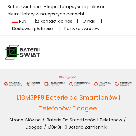
Bateriiswiat.com - kupuj tutaj wysokiej jakości
akumulatory w najlepszych cenach!
PLN
kontakt do nas
|
O nas
|
Dostawa i płatność
|
Polityka zwrotów
L18M3PF9 Baterie do Smartfonów i
Telefonów Doogee
Strona Główna
Baterie Do Smartfonów I Telefonów
Doogee
L18M3PF9 Bateria Zamiennik