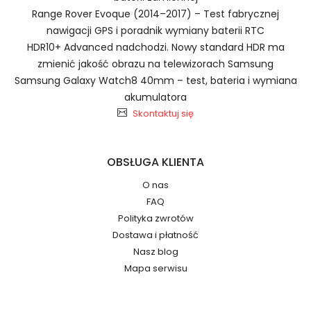
Szybka dostawa
Range Rover Evoque (2014–2017) – Test fabrycznej
nawigacji GPS i poradnik wymiany baterii RTC
HDR10+ Advanced nadchodzi. Nowy standard HDR ma
zmienić jakość obrazu na telewizorach Samsung
Baterie do Smartfonów i
2.Numer produktu baterii
Samsung Galaxy Watch8 40mm – test, bateria i wymiana
Telefonów Doogee L18M3PF9
akumulatora
Skontaktuj się
Jak przedłużyć żywotność Baterie do
OBSŁUGA KLIENTA
Smartfonów i Telefonów Doogee X70?
Numer produktu ładowarki
O nas
FAQ
Polityka zwrotów
Dostawa i płatność
Nasz blog
Mapa serwisu
Model urządzenia
Dzięki ochronie kupujących w