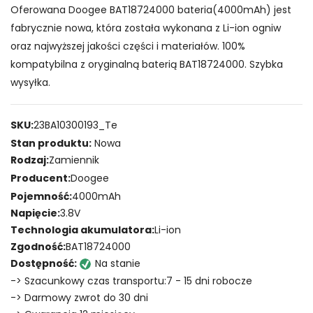
Oferowana Doogee BAT18724000 bateria(4000mAh) jest
fabrycznie nowa, która została wykonana z Li-ion ogniw
oraz najwyższej jakości części i materiałów. 100%
kompatybilna z oryginalną baterią BAT18724000. Szybka
wysyłka.
SKU:
23BA10300193_Te
Stan produktu:
Nowa
Rodzaj:
Zamiennik
Producent:
Doogee
Pojemność:
4000mAh
Napięcie:
3.8V
Technologia akumulatora:
Li-ion
Zgodność:
BAT18724000
Dostępność:
Na stanie
-> Szacunkowy czas transportu:7 - 15 dni robocze
-> Darmowy zwrot do 30 dni