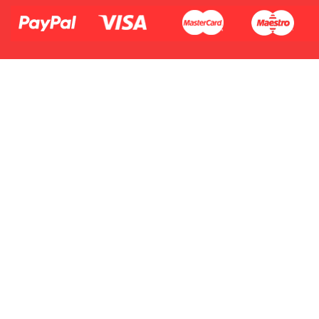
2.Numer produktu baterii
Płać jednym kontem. Wystarczy, że
dodasz dane swojej karty kredytowej
lub debetowej do swojego konta
PayPal albo doładujesz je
błyskawicznie ze swojego rachunku
bankowego.
1.Model urządzenia
2.Numer produktu baterii