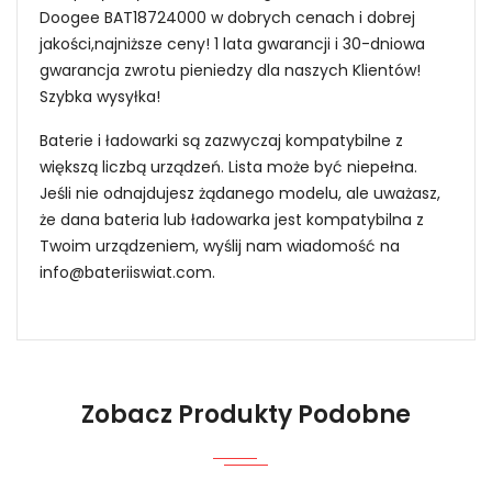
Doogee BAT18724000 w dobrych cenach i dobrej
jakości,najniższe ceny! 1 lata gwarancji i 30-dniowa
gwarancja zwrotu pieniedzy dla naszych Klientów!
Szybka wysyłka!
Baterie i ładowarki są zazwyczaj kompatybilne z
większą liczbą urządzeń. Lista może być niepełna.
Jeśli nie odnajdujesz żądanego modelu, ale uważasz,
że dana bateria lub ładowarka jest kompatybilna z
Twoim urządzeniem, wyślij nam wiadomość na
info@bateriiswiat.com
.
Jak mogę znaleźć odpowiednią Baterie do
Smartfonów i Telefonów Doogee L18M3PF9?
Zobacz Produkty Podobne
1.Model urządzenia
Niezawodność i pewność