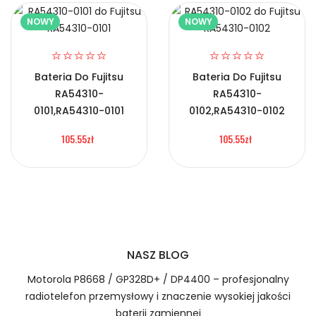
NOWY
NOWY
2.Numer produktu baterii
Bateria Do Fujitsu
Bateria Do Fujitsu
RA54310-
RA54310-
Certyfikaty bezpieczeństwa i zgodności
0101,RA54310-0101
0102,RA54310-0102
Bateria Doogee L18M3PF9
105.55zł
105.55zł
Numer produktu ładowarki
Prawo zwrotu w ciągu 30 dni
Jak naładować Baterie do Smartfonów i
Telefonów Doogee L18M3PF9?
NASZ BLOG
Motorola P8668 / GP328D+ / DP4400 – profesjonalny
1.Model urządzenia
radiotelefon przemysłowy i znaczenie wysokiej jakości
baterii zamiennej