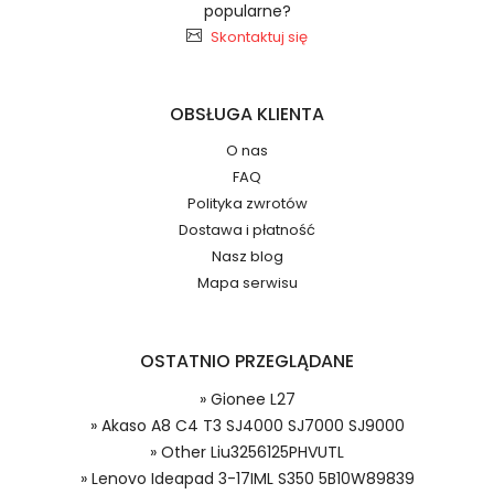
H11331
popularne?
2.Numer produktu baterii
Skontaktuj się
OBSŁUGA KLIENTA
Jak przedłużyć żywotność Baterie do
O nas
Radiotelefonów HQT GH-K1?
FAQ
Numer produktu ładowarki
Polityka zwrotów
Dostawa i płatność
Nasz blog
Mapa serwisu
OSTATNIO PRZEGLĄDANE
Model urządzenia
Dzięki ochronie kupujących w
» Gionee L27
systemie PayPal możesz odzyskać
» Akaso A8 C4 T3 SJ4000 SJ7000 SJ9000
całkowitą wartość zakupu, jeśli
» Other Liu3256125PHVUTL
zakupiony przedmiot do Ciebie nie
» Lenovo Ideapad 3-17IML S350 5B10W89839
dotrze lub będzie się znacznie różnić