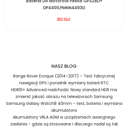
Bateria Do Motorola P8668 GP328D+
Certyfikaty bezpieczeństwa i zgodności
2.Numer produktu baterii
DP4400,PMNN4493D
Bateria HQT H11331
303.55zł
Numer produktu ładowarki
Prawo zwrotu w ciągu 30 dni
Jak naładować Baterie do Radiotelefonów HQT
H11331?
NASZ BLOG
Range Rover Evoque (2014–2017) – Test fabrycznej
nawigacji GPS i poradnik wymiany baterii RTC
HDR10+ Advanced nadchodzi. Nowy standard HDR ma
1.Model urządzenia
zmienić jakość obrazu na telewizorach Samsung
Szybka dostawa
Samsung Galaxy Watch8 40mm – test, bateria i wymiana
akumulatora
Akumulatory VRLA AGM w urządzeniach awaryjnego
Baterie do Radiotelefonów HQT
zasilania – gdzie są stosowane i dlaczego nadal są tak