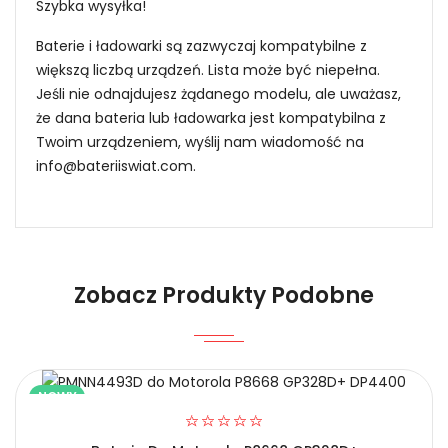
Szybka wysyłka!
Baterie i ładowarki są zazwyczaj kompatybilne z
większą liczbą urządzeń. Lista może być niepełna.
Jeśli nie odnajdujesz żądanego modelu, ale uważasz,
że dana bateria lub ładowarka jest kompatybilna z
Twoim urządzeniem, wyślij nam wiadomość na
info@bateriiswiat.com
.
Jak mogę znaleźć odpowiednią Baterie do
Radiotelefonów HQT H11331?
Niezawodność i pewność
Zobacz Produkty Podobne
1.Model urządzenia
NOWY