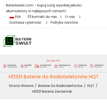
Bateriiswiat.com - kupuj tutaj wysokiej jakości
akumulatory w najlepszych cenach!
PLN
kontakt do nas
|
O nas
|
Dostawa i płatność
|
Polityka zwrotów
H11331 Baterie do Radiotelefonów HQT
Strona Główna
Baterie Do Radiotelefonów
HQT
H11331 Bateria Zamiennik