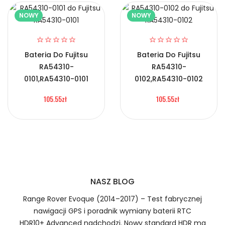
NOWY
NOWY
Certyfikaty bezpieczeństwa i zgodności
2.Numer produktu baterii
Bateria Do Fujitsu
Bateria Do Fujitsu
RA54310-
RA54310-
Bateria Doro ER6K
0101,RA54310-0101
0102,RA54310-0102
105.55zł
105.55zł
Numer produktu ładowarki
Prawo zwrotu w ciągu 30 dni
Jak naładować Baterie do Smartfonów i
Telefonów Doro ER6K?
NASZ BLOG
Range Rover Evoque (2014–2017) – Test fabrycznej
1.Model urządzenia
nawigacji GPS i poradnik wymiany baterii RTC
Szybka dostawa
HDR10+ Advanced nadchodzi. Nowy standard HDR ma