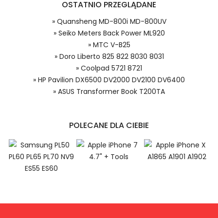
OSTATNIO PRZEGLĄDANE
systemie PayPal możesz odzyskać
całkowitą wartość zakupu, jeśli
» Quansheng MD-800i MD-800UV
zakupiony przedmiot do Ciebie nie
» Seiko Meters Back Power ML920
dotrze lub będzie się znacznie różnić
od opisu.
» MTC V-B25
Numer produktu baterii
» Doro Liberto 825 822 8030 8031
» Coolpad 5721 8721
» HP Pavilion DX6500 DV2000 DV2100 DV6400
Doro ER6K bateria, ER6K Baterie do
» ASUS Transformer Book T200TA
Smartfonów i Telefonów, Alternatywna bateria do
Doro ER6K,Doro Liberto 825 822 8030 8031 akumulator.
POLECANE DLA CIEBIE
Niezależnie od tego, czy kupujesz w
kraju, czy za granicą, nie pobieramy od
Ciebie żadnych opłat transakcyjnych*.
Niewielką opłatę uiszcza jedynie
1.Model urządzenia
sprzedawca.