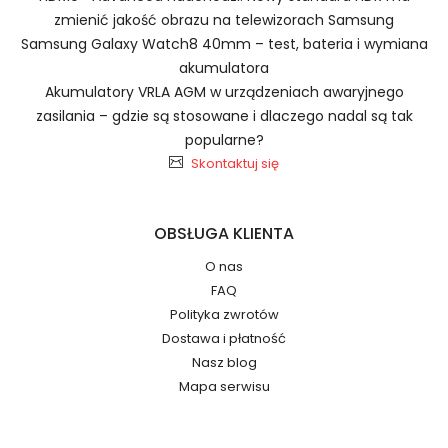
zmienić jakość obrazu na telewizorach Samsung
Samsung Galaxy Watch8 40mm – test, bateria i wymiana
Baterie do Smartfonów i
akumulatora
Telefonów Doro ER6K
Akumulatory VRLA AGM w urządzeniach awaryjnego
2.Numer produktu baterii
zasilania – gdzie są stosowane i dlaczego nadal są tak
popularne?
Skontaktuj się
OBSŁUGA KLIENTA
Jak przedłużyć żywotność Baterie do
Numer produktu ładowarki
O nas
Smartfonów i Telefonów Doro Liberto 825 822
FAQ
8030 8031?
Polityka zwrotów
Dostawa i płatność
Nasz blog
Mapa serwisu
Model urządzenia
Dzięki ochronie kupujących w