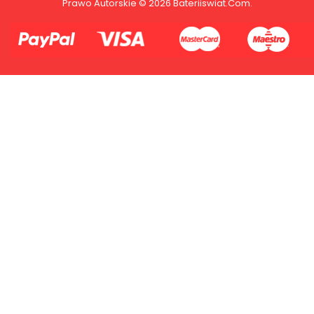
Prawo Autorskie © 2026 Bateriiswiat.com.
2.Numer produktu baterii
Płać jednym kontem. Wystarczy, że
dodasz dane swojej karty kredytowej
lub debetowej do swojego konta
PayPal albo doładujesz je
błyskawicznie ze swojego rachunku
bankowego.
1.Model urządzenia
2.Numer produktu baterii