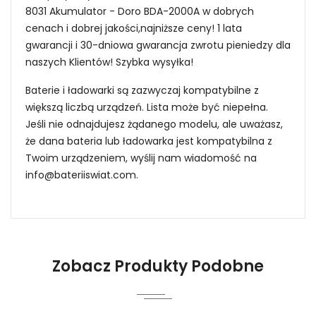
8031 Akumulator - Doro BDA-2000A w dobrych
cenach i dobrej jakości,najniższe ceny! 1 lata
gwarancji i 30-dniowa gwarancja zwrotu pieniedzy dla
naszych Klientów! Szybka wysyłka!
Baterie i ładowarki są zazwyczaj kompatybilne z
większą liczbą urządzeń. Lista może być niepełna.
Jeśli nie odnajdujesz żądanego modelu, ale uważasz,
że dana bateria lub ładowarka jest kompatybilna z
Twoim urządzeniem, wyślij nam wiadomość na
info@bateriiswiat.com
.
Jak mogę znaleźć odpowiednią Baterie do
Smartfonów i Telefonów Doro ER6K?
Niezawodność i pewność
Zobacz Produkty Podobne
1.Model urządzenia