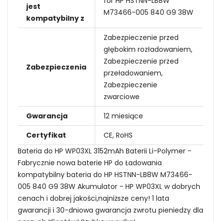
for HP HSTNN-LB8W
jest
M73466-005 840 G9 38W
kompatybilny z
Zabezpieczenie przed
głębokim rozładowaniem,
Zabezpieczenie przed
Zabezpieczenia
przeładowaniem,
Zabezpieczenie
zwarciowe
Gwarancja
12 miesiące
Certyfikat
CE, RoHS
Bateria do HP WP03XL 3152mAh Baterii Li-Polymer -
Fabrycznie nowa baterie HP do Ładowania
kompatybilny bateria do HP HSTNN-LB8W M73466-
005 840 G9 38W Akumulator - HP WP03XL w dobrych
cenach i dobrej jakości,najniższe ceny! 1 lata
gwarancji i 30-dniowa gwarancja zwrotu pieniedzy dla