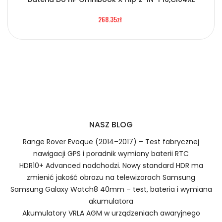
Certyfikaty bezpieczeństwa i zgodności
2.Numer produktu baterii
268.35zł
Bateria HP FPB0366
Numer produktu ładowarki
Prawo zwrotu w ciągu 30 dni
Jak naładować Baterie do Laptopów HP FPB0366?
NASZ BLOG
Range Rover Evoque (2014–2017) – Test fabrycznej
nawigacji GPS i poradnik wymiany baterii RTC
1.Model urządzenia
HDR10+ Advanced nadchodzi. Nowy standard HDR ma
Szybka dostawa
zmienić jakość obrazu na telewizorach Samsung
Samsung Galaxy Watch8 40mm – test, bateria i wymiana
akumulatora
Baterie do Laptopów HP FPB0366
Akumulatory VRLA AGM w urządzeniach awaryjnego