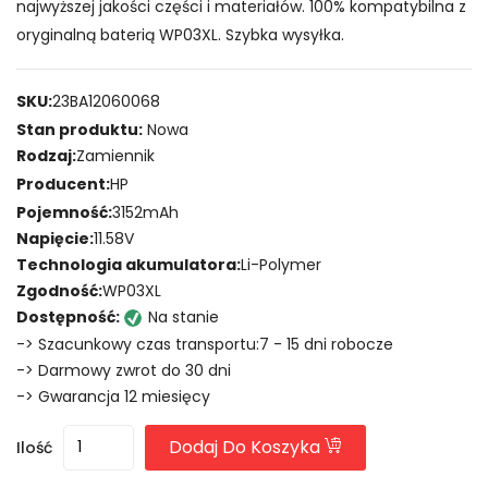
najwyższej jakości części i materiałów. 100% kompatybilna z
oryginalną baterią WP03XL. Szybka wysyłka.
SKU:
23BA12060068
Stan produktu:
Nowa
Rodzaj:
Zamiennik
Producent:
HP
Pojemność:
3152mAh
Napięcie:
11.58V
Technologia akumulatora:
Li-Polymer
Zgodność:
WP03XL
Dostępność:
Na stanie
-> Szacunkowy czas transportu:7 - 15 dni robocze
-> Darmowy zwrot do 30 dni
-> Gwarancja 12 miesięcy
Dodaj Do Koszyka
Ilość