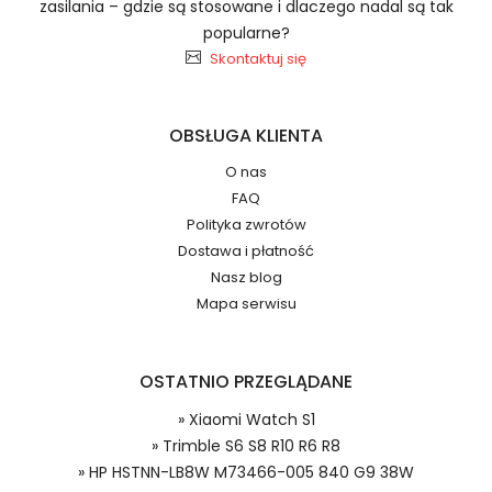
zasilania – gdzie są stosowane i dlaczego nadal są tak
2.Numer produktu baterii
popularne?
Skontaktuj się
OBSŁUGA KLIENTA
Jak przedłużyć żywotność Baterie do Laptopów
O nas
HP HSTNN-LB8W M73466-005 840 G9 38W?
Numer produktu ładowarki
FAQ
Polityka zwrotów
Dostawa i płatność
Nasz blog
Mapa serwisu
OSTATNIO PRZEGLĄDANE
Model urządzenia
Dzięki ochronie kupujących w
systemie PayPal możesz odzyskać
» Xiaomi Watch S1
całkowitą wartość zakupu, jeśli
» Trimble S6 S8 R10 R6 R8
zakupiony przedmiot do Ciebie nie
» HP HSTNN-LB8W M73466-005 840 G9 38W
dotrze lub będzie się znacznie różnić