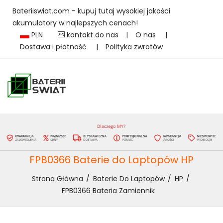
Bateriiswiat.com - kupuj tutaj wysokiej jakości
akumulatory w najlepszych cenach!
PLN
kontakt do nas
|
O nas
|
Dostawa i płatność
|
Polityka zwrotów
FPB0366 Baterie do Laptopów HP
Strona Główna
Baterie Do Laptopów
HP
FPB0366 Bateria Zamiennik