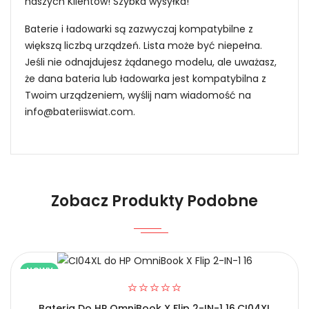
naszych Klientów! Szybka wysyłka!
Baterie i ładowarki są zazwyczaj kompatybilne z
większą liczbą urządzeń. Lista może być niepełna.
Jeśli nie odnajdujesz żądanego modelu, ale uważasz,
że dana bateria lub ładowarka jest kompatybilna z
Twoim urządzeniem, wyślij nam wiadomość na
info@bateriiswiat.com
.
Jak mogę znaleźć odpowiednią Baterie do
Laptopów HP FPB0366?
Niezawodność i pewność
Zobacz Produkty Podobne
1.Model urządzenia
NOWY
Bateria Do HP OmniBook X Flip 2-IN-1 16,CI04XL