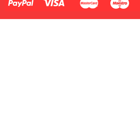
Płać jednym kontem. Wystarczy, że
dodasz dane swojej karty kredytowej
lub debetowej do swojego konta
PayPal albo doładujesz je
błyskawicznie ze swojego rachunku
bankowego.
1.Model urządzenia
2.Numer produktu baterii
1.Model urządzenia