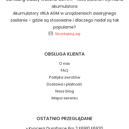
Baterie do Smartfonów i
akumulatora
Telefonów Xiaomi PG06XL
Akumulatory VRLA AGM w urządzeniach awaryjnego
2.Numer produktu baterii
zasilania – gdzie są stosowane i dlaczego nadal są tak
popularne?
Skontaktuj się
Jak przedłużyć żywotność Baterie do
OBSŁUGA KLIENTA
Smartfonów i Telefonów Xiaomi BM5H?
Numer produktu ładowarki
O nas
FAQ
Polityka zwrotów
Dostawa i płatność
Nasz blog
Mapa serwisu
Model urządzenia
Dzięki ochronie kupujących w
OSTATNIO PRZEGLĄDANE
systemie PayPal możesz odzyskać
całkowitą wartość zakupu, jeśli
» Kyocera Duraforce Pro 2 E6910 E6920