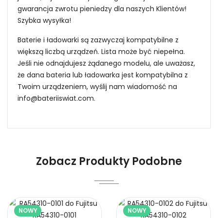
gwarancja zwrotu pieniedzy dla naszych Klientów!
Szybka wysyłka!
Baterie i ładowarki są zazwyczaj kompatybilne z
większą liczbą urządzeń. Lista może być niepełna.
Jeśli nie odnajdujesz żądanego modelu, ale uważasz,
że dana bateria lub ładowarka jest kompatybilna z
Twoim urządzeniem, wyślij nam wiadomość na
info@bateriiswiat.com
.
Jak mogę znaleźć odpowiednią Baterie do
Smartfonów i Telefonów Xiaomi PG06XL?
Niezawodność i pewność
Zobacz Produkty Podobne
1.Model urządzenia
NOWY
NOWY