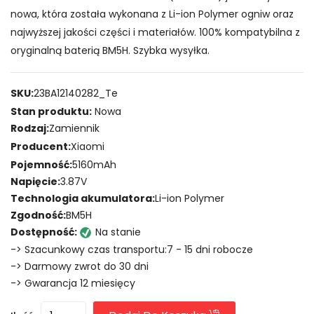
nowa, która została wykonana z Li-ion Polymer ogniw oraz
najwyższej jakości części i materiałów. 100% kompatybilna z
oryginalną baterią BM5H. Szybka wysyłka.
SKU:
23BA12140282_Te
Stan produktu:
Nowa
Rodzaj:
Zamiennik
Producent:
Xiaomi
Pojemność:
5160mAh
Napięcie:
3.87V
Technologia akumulatora:
Li-ion Polymer
Zgodność:
BM5H
Dostępność:
Na stanie
-> Szacunkowy czas transportu:7 - 15 dni robocze
-> Darmowy zwrot do 30 dni
-> Gwarancja 12 miesięcy