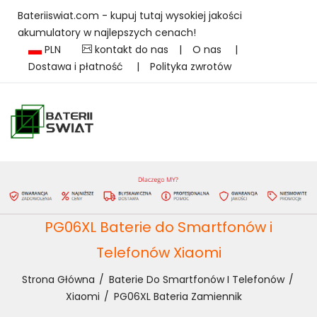
Bateriiswiat.com - kupuj tutaj wysokiej jakości
akumulatory w najlepszych cenach!
PLN
kontakt do nas
|
O nas
|
Dostawa i płatność
|
Polityka zwrotów
PG06XL Baterie do Smartfonów i
Telefonów Xiaomi
Strona Główna
Baterie Do Smartfonów I Telefonów
Xiaomi
PG06XL Bateria Zamiennik