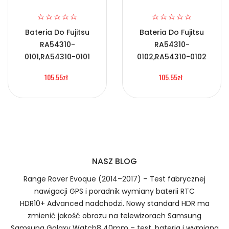
Certyfikaty bezpieczeństwa i zgodności
2.Numer produktu baterii
Bateria Do Fujitsu
Bateria Do Fujitsu
RA54310-
RA54310-
Bateria Xiaomi PG06XL
0101,RA54310-0101
0102,RA54310-0102
105.55zł
105.55zł
Numer produktu ładowarki
Prawo zwrotu w ciągu 30 dni
Jak naładować Baterie do Smartfonów i
Telefonów Xiaomi PG06XL?
NASZ BLOG
Range Rover Evoque (2014–2017) – Test fabrycznej
1.Model urządzenia
nawigacji GPS i poradnik wymiany baterii RTC
Szybka dostawa
HDR10+ Advanced nadchodzi. Nowy standard HDR ma
zmienić jakość obrazu na telewizorach Samsung
Samsung Galaxy Watch8 40mm – test, bateria i wymiana