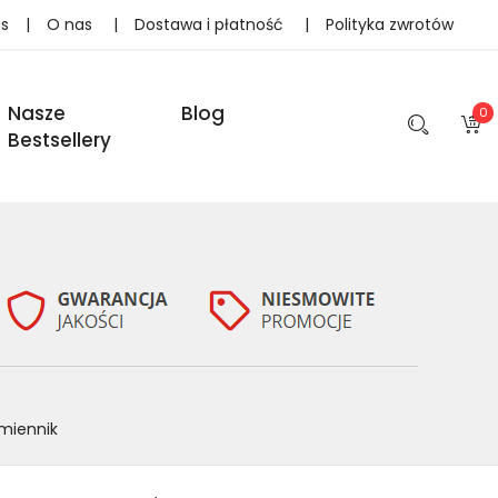
as
|
O nas
|
Dostawa i płatność
|
Polityka zwrotów
Nasze
Blog
0
Bestsellery
miennik