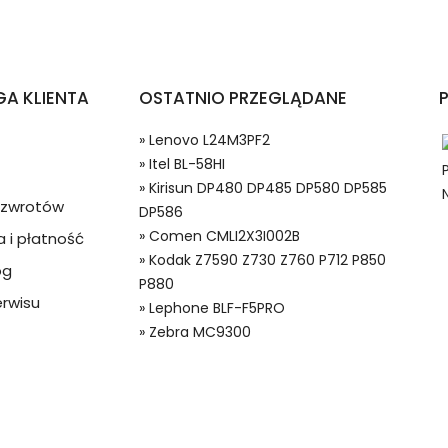
otelefonów Kirisun DP480 DP485 DP580 DP585 DP586?
A KLIENTA
OSTATNIO PRZEGLĄDANE
» Lenovo L24M3PF2
» Itel BL-58HI
» Kirisun DP480 DP485 DP580 DP585
a zwrotów
DP586
» Comen CMLI2X3I002B
 i płatność
» Kodak Z7590 Z730 Z760 P712 P850
og
 w systemie PayPal możesz odzyskać całkowitą wartość za
P880
aterie do Radiotelefonów, Alternatywna bateria do Kirisun BC-3
ze lub będzie się znacznie różnić od opisu.
rwisu
» Lephone BLF-F5PRO
» Zebra MC9300