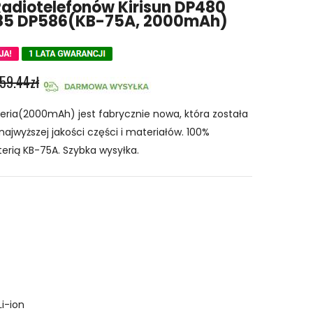
Radiotelefonów Kirisun DP480
85 DP586(KB-75A, 2000mAh)
59.44zł
eria(2000mAh) jest fabrycznie nowa, która została
najwyższej jakości części i materiałów. 100%
erią KB-75A. Szybka wysyłka.
Li-ion