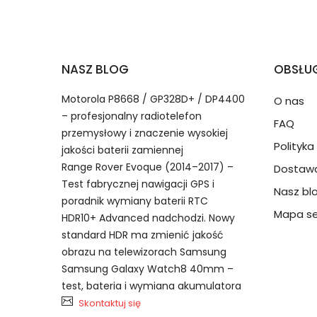
2.Numer produktu baterii
Jak przedłużyć żywotność Baterie do Radi
NASZ BLOG
OBSŁUG
Numer produktu ładowarki
Motorola P8668 / GP328D+ / DP4400
O nas
– profesjonalny radiotelefon
FAQ
przemysłowy i znaczenie wysokiej
Polityk
jakości baterii zamiennej
Range Rover Evoque (2014–2017) –
Dostawa
Test fabrycznej nawigacji GPS i
Nasz bl
Model urządzenia
Dzięki ochronie kupujących
poradnik wymiany baterii RTC
Kirisun BC-30 bateria, BC-30 B
przedmiot do Ciebie nie dotr
Mapa se
HDR10+ Advanced nadchodzi. Nowy
akumulator.
standard HDR ma zmienić jakość
obrazu na telewizorach Samsung
Numer produktu baterii
Samsung Galaxy Watch8 40mm –
test, bateria i wymiana akumulatora
Skontaktuj się