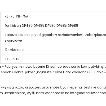
KB-75
KB-75A
for Kirisun DP480 DP485 DP580 DP585 DP586
Zabezpieczenie przed głębokim rozładowaniem, Zabezpiecze
zwarciowe
12 miesiące
CE, RoHS
ion - Fabrycznie nowa baterie Kirisun do Ładowania kompatybilny
nach i dobrej jakości,najniższe ceny! 1 lata gwarancji i 30-dni
z większą liczbą urządzeń. Lista może być niepełna. Jeśli nie od
oim urządzeniem, wyślij nam wiadomość na
info@bateriiswiat.co
Radiotelefonów Kirisun BC-30?