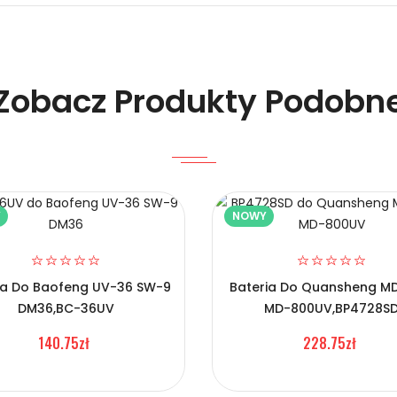
Zobacz Produkty Podobn
Y
NOWY
Kirisun BC-30?
ia Do Baofeng UV-36 SW-9
Bateria Do Quansheng MD
DM36,BC-36UV
MD-800UV,BP4728S
140.75zł
228.75zł
 Kirisun BC-30