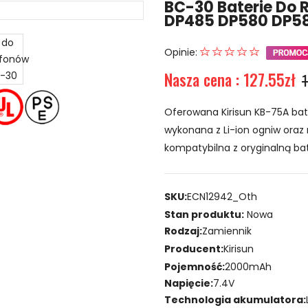
BC-30 Baterie Do 
DP485 DP580 DP5
Opinie:
Nasza cena : 127.55zł
1
Oferowana Kirisun KB-75A bat
wykonana z Li-ion ogniw oraz 
kompatybilna z oryginalną bat
SKU:
ECN12942_Oth
Stan produktu:
Nowa
Rodzaj:
Zamiennik
Producent:
Kirisun
Pojemność:
2000mAh
Napięcie:
7.4V
Technologia akumulatora: