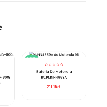
e
NOWY
NOW
Bateria Do Motorola
-800i
R5,PMNN4889A
Ba
D
GP3
211.15zł