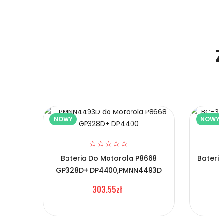
Niezawodność i pewność
1.Model urządzenia
Certyfikaty bezpieczeństwa i zgodności
2.Numer produktu baterii
Bateria Kirisun BC-30
Prawo zwrotu w ciągu 30 dni
NOWY
NOW
Numer produktu ładowarki
Jak naładować Baterie do Radiotelefonów 
Bateria Do Motorola P8668
Bater
Szybka dostawa
GP328D+ DP4400,PMNN4493D
1.Model urządzenia
303.55zł
Baterie do Radiotelefonów