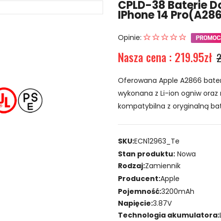
CPLD-38 Baterie D
IPhone 14 Pro(A28
Opinie:
Nasza cena : 219.95zł
2
Oferowana Apple A2866 bateri
wykonana z Li-ion ogniw oraz 
kompatybilna z oryginalną bat
SKU:
ECN12963_Te
Stan produktu:
Nowa
Rodzaj:
Zamiennik
Producent:
Apple
Pojemność:
3200mAh
Napięcie:
3.87V
Technologia akumulatora: