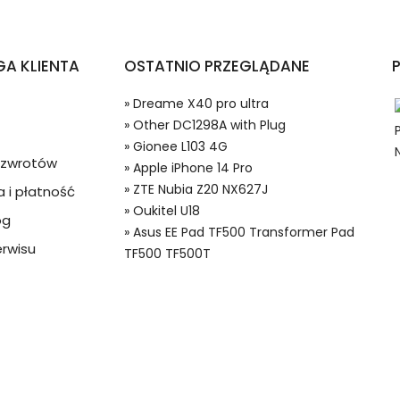
fonów i Telefonów Apple iPhone 14 Pro?
A KLIENTA
OSTATNIO PRZEGLĄDANE
» Dreame X40 pro ultra
» Other DC1298A with Plug
» Gionee L103 4G
a zwrotów
» Apple iPhone 14 Pro
» ZTE Nubia Z20 NX627J
 i płatność
» Oukitel U18
og
 w systemie PayPal możesz odzyskać całkowitą wartość za
» Asus EE Pad TF500 Transformer Pad
8 Baterie do Smartfonów i Telefonów, Alternatywna bateria do A
ze lub będzie się znacznie różnić od opisu.
rwisu
TF500 TF500T