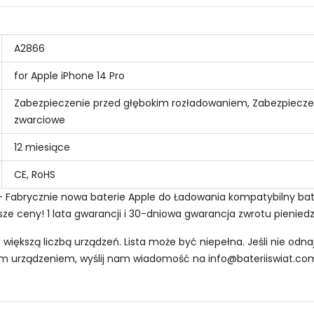
A2866
for Apple iPhone 14 Pro
Zabezpieczenie przed głębokim rozładowaniem, Zabezpiecze
zwarciowe
12 miesiące
CE, RoHS
 - Fabrycznie nowa baterie Apple do Ładowania kompatybilny bat
sze ceny! 1 lata gwarancji i 30-dniowa gwarancja zwrotu pienied
z większą liczbą urządzeń. Lista może być niepełna. Jeśli nie od
oim urządzeniem, wyślij nam wiadomość na
info@bateriiswiat.co
 Smartfonów i Telefonów Apple CPLD-38?