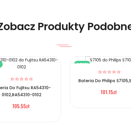
Zobacz Produkty Podobn
Y
NOWY
elefonów Apple CPLD-38?
Bateria Do Philips S7105,
eria Do Fujitsu RA54310-
101.15zł
0102,RA54310-0102
105.55zł
Telefonów Apple CPLD-38