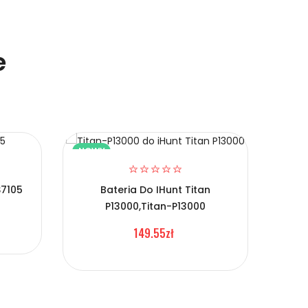
e
NOWY
NOW
S7105
Bateria Do IHunt Titan
P13000,Titan-P13000
Ba
149.55zł