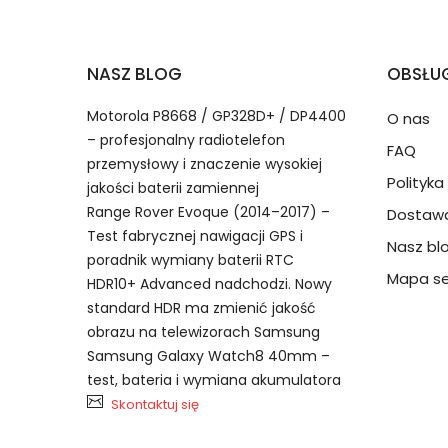
2.Numer produktu baterii
Jak przedłużyć żywotność Baterie do Smart
NASZ BLOG
OBSŁUG
Numer produktu ładowarki
Motorola P8668 / GP328D+ / DP4400
O nas
– profesjonalny radiotelefon
FAQ
przemysłowy i znaczenie wysokiej
Polityk
jakości baterii zamiennej
Range Rover Evoque (2014–2017) –
Dostawa
Test fabrycznej nawigacji GPS i
Nasz bl
Model urządzenia
Dzięki ochronie kupujących
poradnik wymiany baterii RTC
Apple CPLD-38 bateria, CPLD-3
przedmiot do Ciebie nie dotr
Mapa se
HDR10+ Advanced nadchodzi. Nowy
standard HDR ma zmienić jakość
obrazu na telewizorach Samsung
Numer produktu baterii
Samsung Galaxy Watch8 40mm –
test, bateria i wymiana akumulatora
Skontaktuj się