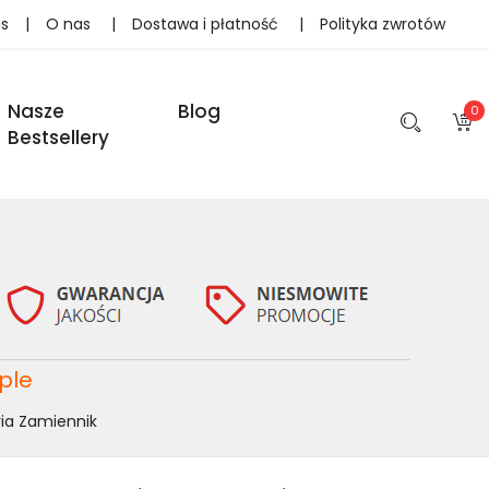
as
|
O nas
|
Dostawa i płatność
|
Polityka zwrotów
Nasze
Blog
0
Bestsellery
ple
ia Zamiennik