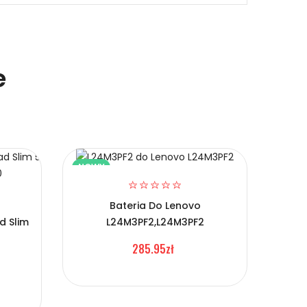
e
NOWY
NOW
Bateria Do Lenovo
d Slim
L24M3PF2,L24M3PF2
Bate
285.95zł