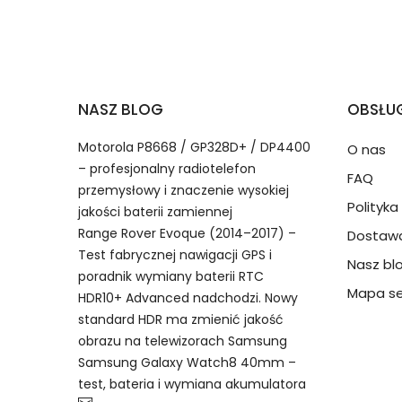
2.Numer produktu baterii
Jak przedłużyć żywotność Baterie do Lapt
NASZ BLOG
OBSŁUG
Numer produktu ładowarki
Motorola P8668 / GP328D+ / DP4400
O nas
– profesjonalny radiotelefon
FAQ
przemysłowy i znaczenie wysokiej
Polityk
jakości baterii zamiennej
Range Rover Evoque (2014–2017) –
Dostawa
Model urządzenia
Dzięki ochronie kupujących
Test fabrycznej nawigacji GPS i
Nasz bl
Lenovo TL-2450 bateria, TL-24
przedmiot do Ciebie nie dotr
poradnik wymiany baterii RTC
Mapa se
HDR10+ Advanced nadchodzi. Nowy
standard HDR ma zmienić jakość
Numer produktu baterii
obrazu na telewizorach Samsung
Samsung Galaxy Watch8 40mm –
test, bateria i wymiana akumulatora