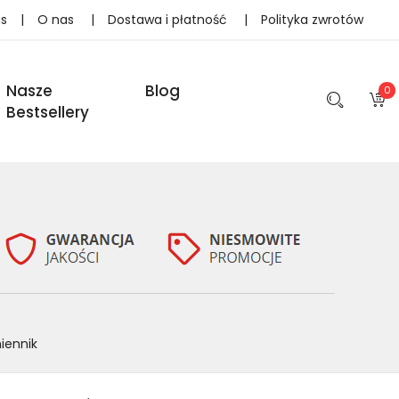
as
|
O nas
|
Dostawa i płatność
|
Polityka zwrotów
Nasze
Blog
0
Bestsellery
iennik