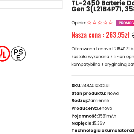
TL-2450 Baterie D
Gen 3(L21B4P71, 3
Opinie:
Nasza cena : 263.95zł
Oferowana Lenovo L21B4P71 ba
została wykonana z Li-ion ogni
kompatybilna z oryginalną bat
SKU:
24BA0103C141
Stan produktu:
Nowa
Rodzaj:
Zamiennik
Producent:
Lenovo
Pojemność:
3581mAh
Napięcie:
15.36V
Technologia akumulatora: