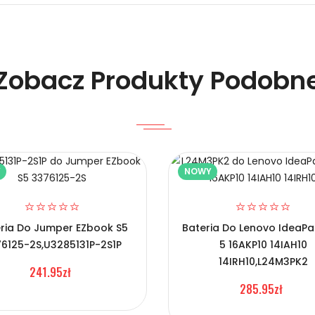
Zobacz Produkty Podobn
Y
NOWY
o TL-2450?
ria Do Jumper EZbook S5
Bateria Do Lenovo IdeaPa
6125-2S,U3285131P-2S1P
5 16AKP10 14IAH10
14IRH10,L24M3PK2
241.95zł
285.95zł
vo TL-2450