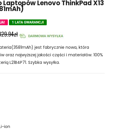
o Laptopów Lenovo ThinkPad X13
581mAh)
329.94zł
teria(3581mAh) jest fabrycznie nowa, która
w oraz najwyższej jakości części i materiałów. 100%
erią L21B4P71. Szybka wysyłka.
Li-ion