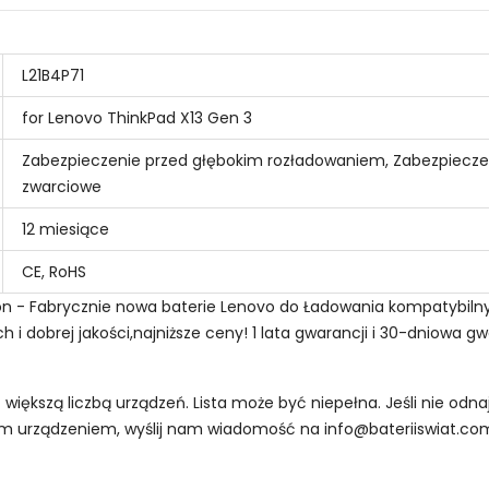
L21B4P71
for Lenovo ThinkPad X13 Gen 3
Zabezpieczenie przed głębokim rozładowaniem, Zabezpiecze
zwarciowe
12 miesiące
CE, RoHS
-ion - Fabrycznie nowa baterie Lenovo do Ładowania kompatybiln
i dobrej jakości,najniższe ceny! 1 lata gwarancji i 30-dniowa g
z większą liczbą urządzeń. Lista może być niepełna. Jeśli nie od
oim urządzeniem, wyślij nam wiadomość na
info@bateriiswiat.co
 Laptopów Lenovo TL-2450?