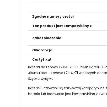
Zgodne numery części
Ten produkt jest kompatybilny z
Zabezpieczenia
Gwarancja
Certyfikat
Bateria do Lenovo L21B4P71 3581mAh Baterii Li
Akumulator - Lenovo L21B4P71 w dobrych cenach 
Szybka wysyłka!
Baterie i ładowarki są zazwyczaj kompatybilne 
bateria lub ładowarka jest kompatybilna z Tw
Jak mogę znaleźć odpowiednią Baterie do