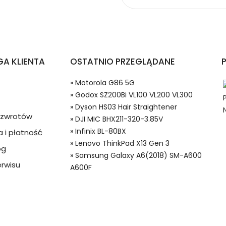
opów Lenovo ThinkPad X13 Gen 3?
A KLIENTA
OSTATNIO PRZEGLĄDANE
» Motorola G86 5G
» Godox SZ200Bi VL100 VL200 VL300
» Dyson HS03 Hair Straightener
a zwrotów
» DJI MIC BHX211-320-3.85V
» Infinix BL-80BX
 i płatność
 w systemie PayPal możesz odzyskać całkowitą wartość za
» Lenovo ThinkPad X13 Gen 3
og
50 Baterie do Laptopów, Alternatywna bateria do Lenovo TL-245
ze lub będzie się znacznie różnić od opisu.
» Samsung Galaxy A6(2018) SM-A600
rwisu
A600F