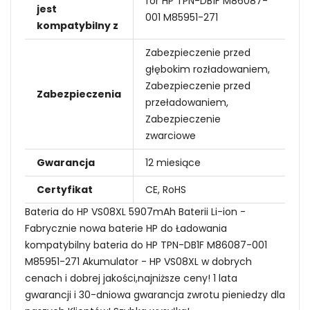
for HP TPN-DB1F M86087-
jest
001 M85951-271
kompatybilny z
Zabezpieczenie przed
głębokim rozładowaniem,
Zabezpieczenie przed
Zabezpieczenia
przeładowaniem,
Zabezpieczenie
zwarciowe
Gwarancja
12 miesiące
Certyfikat
CE, RoHS
Bateria do HP VS08XL 5907mAh Baterii Li-ion -
Fabrycznie nowa baterie HP do Ładowania
kompatybilny bateria do HP TPN-DB1F M86087-001
M85951-271 Akumulator - HP VS08XL w dobrych
cenach i dobrej jakości,najniższe ceny! 1 lata
gwarancji i 30-dniowa gwarancja zwrotu pieniedzy dla