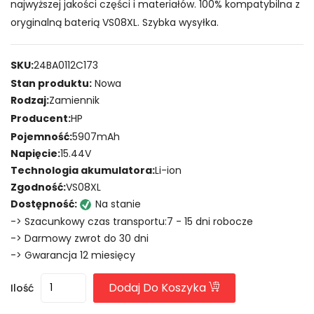
najwyższej jakości części i materiałów. 100% kompatybilna z
oryginalną baterią VS08XL. Szybka wysyłka.
SKU:
24BA0112C173
Stan produktu:
Nowa
Rodzaj:
Zamiennik
Producent:
HP
Pojemność:
5907mAh
Napięcie:
15.44V
Technologia akumulatora:
Li-ion
Zgodność:
VS08XL
Dostępność:
Na stanie
-> Szacunkowy czas transportu:7 - 15 dni robocze
-> Darmowy zwrot do 30 dni
-> Gwarancja 12 miesięcy
Dodaj Do Koszyka
Ilość