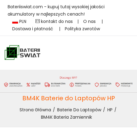
Bateriiswiat.com - kupuj tutaj wysokiej jakości
akumulatory w najlepszych cenach!
PLN
kontakt do nas
|
O nas
|
Dostawa i płatność
|
Polityka zwrotów
BM4K Baterie do Laptopów HP
Strona Główna
Baterie Do Laptopów
HP
BM4K Bateria Zamiennik