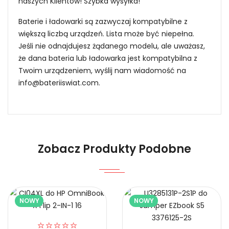
naszych Klientów! Szybka wysyłka!
Baterie i ładowarki są zazwyczaj kompatybilne z
większą liczbą urządzeń. Lista może być niepełna.
Jeśli nie odnajdujesz żądanego modelu, ale uważasz,
że dana bateria lub ładowarka jest kompatybilna z
Twoim urządzeniem, wyślij nam wiadomość na
info@bateriiswiat.com
.
Jak mogę znaleźć odpowiednią Baterie do
Laptopów HP BM4K?
Niezawodność i pewność
Zobacz Produkty Podobne
1.Model urządzenia
NOWY
NOWY