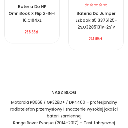
Certyfikaty bezpieczeństwa i zgodności
2.Numer produktu baterii
Bateria Do HP
OmniBook X Flip 2-IN-1
Bateria Do Jumper
Bateria HP BM4K
16,CI04XL
EZbook S5 3376125-
2S,U3285131P-2S1P
268.35zł
241.95zł
Numer produktu ładowarki
Prawo zwrotu w ciągu 30 dni
Jak naładować Baterie do Laptopów HP BM4K?
1.Model urządzenia
NASZ BLOG
Szybka dostawa
Motorola P8668 / GP328D+ / DP4400 – profesjonalny
radiotelefon przemysłowy i znaczenie wysokiej jakości
baterii zamiennej
Baterie do Laptopów HP BM4K
Range Rover Evoque (2014–2017) – Test fabrycznej