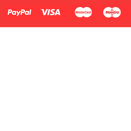
Płać jednym kontem. Wystarczy, że
dodasz dane swojej karty kredytowej
lub debetowej do swojego konta
PayPal albo doładujesz je
błyskawicznie ze swojego rachunku
bankowego.
1.Model urządzenia
2.Numer produktu baterii
1.Model urządzenia