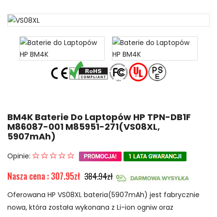
BM4K Baterie Do Laptopów HP TPN-DB1F
M86087-001 M85951-271(VS08XL,
5907mAh)
Opinie:
Nasza cena : 307.95zł
384.94zł
Oferowana HP VS08XL bateria(5907mAh) jest fabrycznie
nowa, która została wykonana z Li-ion ogniw oraz