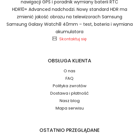
nawigacji GPS i poradnik wymiany baterii RTC
2.Numer produktu baterii
HDR10+ Advanced nadchodzi. Nowy standard HDR ma
zmienić jakość obrazu na telewizorach Samsung
Samsung Galaxy Watch8 40mm – test, bateria i wymiana
akumulatora
Skontaktuj się
Jak przedłużyć żywotność Baterie do Laptopów
HP TPN-DB1F M86087-001 M85951-271?
Numer produktu ładowarki
OBSŁUGA KLIENTA
O nas
FAQ
Polityka zwrotów
Dostawa i płatność
Nasz blog
Mapa serwisu
Model urządzenia
Dzięki ochronie kupujących w
systemie PayPal możesz odzyskać
całkowitą wartość zakupu, jeśli
zakupiony przedmiot do Ciebie nie
OSTATNIO PRZEGLĄDANE
dotrze lub będzie się znacznie różnić