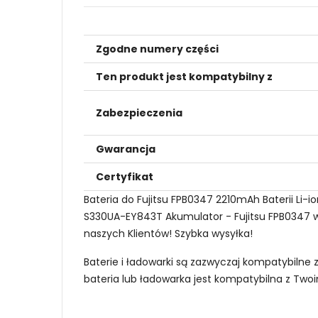
Zgodne numery części
Ten produkt jest kompatybilny z
Zabezpieczenia
Gwarancja
Certyfikat
Bateria do Fujitsu FPB0347 2210mAh Baterii Li-i
S330UA-EY843T Akumulator - Fujitsu FPB0347 w d
naszych Klientów! Szybka wysyłka!
Baterie i ładowarki są zazwyczaj kompatybilne 
bateria lub ładowarka jest kompatybilna z Tw
Jak mogę znaleźć odpowiednią Baterie do 