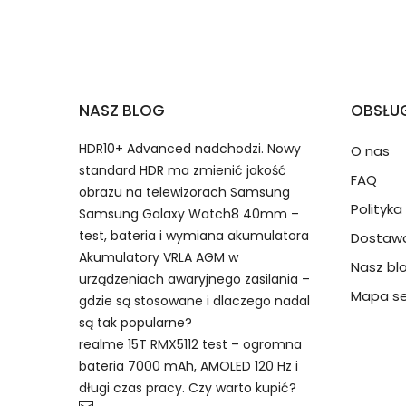
2.Numer produktu baterii
Jak przedłużyć żywotność Baterie do Lapt
NASZ BLOG
OBSŁUG
Numer produktu ładowarki
HDR10+ Advanced nadchodzi. Nowy
O nas
standard HDR ma zmienić jakość
FAQ
obrazu na telewizorach Samsung
Polityk
Samsung Galaxy Watch8 40mm –
test, bateria i wymiana akumulatora
Dostawa
Model urządzenia
Dzięki ochronie kupujących
Akumulatory VRLA AGM w
Nasz bl
Fujitsu LPW38285 bateria, LPW3
przedmiot do Ciebie nie dotr
urządzeniach awaryjnego zasilania –
akumulator.
Mapa se
gdzie są stosowane i dlaczego nadal
są tak popularne?
Numer produktu baterii
realme 15T RMX5112 test – ogromna
bateria 7000 mAh, AMOLED 120 Hz i
długi czas pracy. Czy warto kupić?