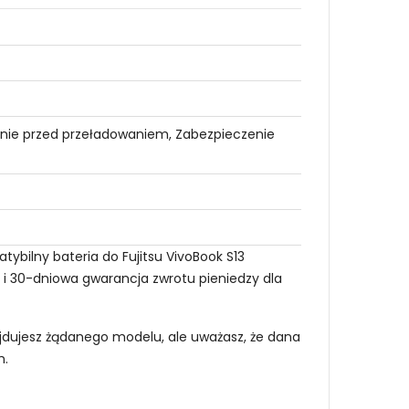
nie przed przeładowaniem, Zabezpieczenie
tybilny bateria do Fujitsu VivoBook S13
i i 30-dniowa gwarancja zwrotu pieniedzy dla
najdujesz żądanego modelu, ale uważasz, że dana
m
.