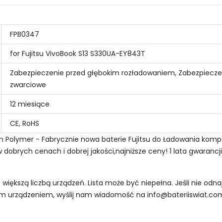
FPB0347
for Fujitsu VivoBook S13 S330UA-EY843T
Zabezpieczenie przed głębokim rozładowaniem, Zabezpiecze
zwarciowe
12 miesiące
CE, RoHS
on Polymer - Fabrycznie nowa baterie Fujitsu do Ładowania kompa
obrych cenach i dobrej jakości,najniższe ceny! 1 lata gwarancj
z większą liczbą urządzeń. Lista może być niepełna. Jeśli nie od
oim urządzeniem, wyślij nam wiadomość na
info@bateriiswiat.co
Laptopów Fujitsu LPW38285?