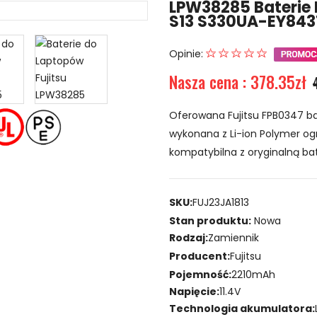
LPW38285 Baterie 
S13 S330UA-EY843
Opinie:
Nasza cena : 378.35zł
Oferowana Fujitsu FPB0347 ba
wykonana z Li-ion Polymer ogn
kompatybilna z oryginalną bat
SKU:
FUJ23JA1813
Stan produktu:
Nowa
Rodzaj:
Zamiennik
Producent:
Fujitsu
Pojemność:
2210mAh
Napięcie:
11.4V
Technologia akumulatora: