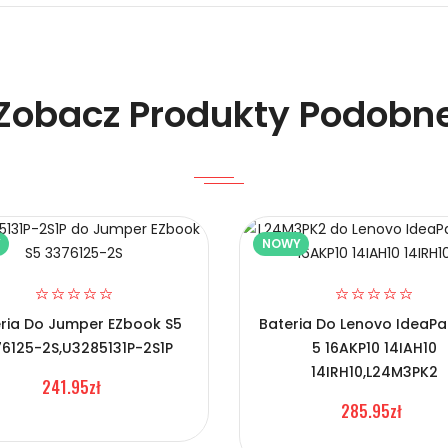
Zobacz Produkty Podobn
Y
NOWY
u LPW38285?
ria Do Jumper EZbook S5
Bateria Do Lenovo IdeaPa
6125-2S,U3285131P-2S1P
5 16AKP10 14IAH10
14IRH10,L24M3PK2
241.95zł
285.95zł
su LPW38285