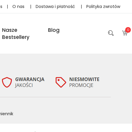
as
|
O nas
|
Dostawa i płatność
|
Polityka zwrotów
Nasze
Blog
0
Bestsellery
iennik