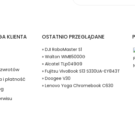
opów Fujitsu VivoBook S13 S330UA-EY843T?
A KLIENTA
OSTATNIO PRZEGLĄDANE
» DJI RoboMaster S1
» Walton WMB5000G
» Alcatel TLp049G9
a zwrotów
» Fujitsu VivoBook S13 S330UA-EY843T
» Doogee V30
 i płatność
 w systemie PayPal możesz odzyskać całkowitą wartość za
» Lenovo Yoga Chromebook C630
og
8285 Baterie do Laptopów, Alternatywna bateria do Fujitsu LPW3
ze lub będzie się znacznie różnić od opisu.
rwisu