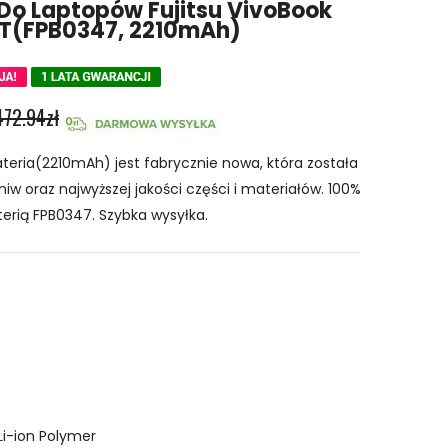
Do Laptopów Fujitsu VivoBook
T(FPB0347, 2210mAh)
472.94zł
teria(2210mAh) jest fabrycznie nowa, która została
iw oraz najwyższej jakości części i materiałów. 100%
erią FPB0347. Szybka wysyłka.
Li-ion Polymer