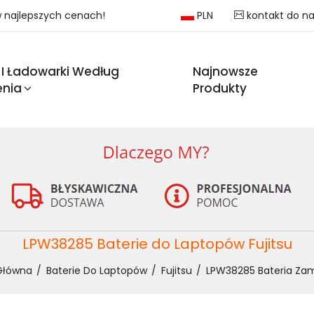
 w najlepszych cenach!
PLN
kontakt do n
 I Ładowarki Według
Najnowsze
enia
Produkty
LPW38285 Baterie do Laptopów Fujitsu
Główna
Baterie Do Laptopów
Fujitsu
LPW38285 Bateria Zam