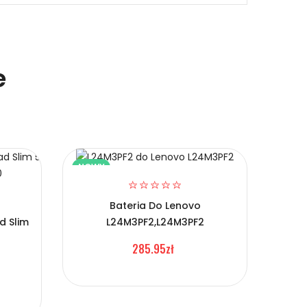
e
NOWY
NOW
Bateria Do Lenovo
d Slim
L24M3PF2,L24M3PF2
Bate
285.95zł