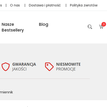
as
|
O nas
|
Dostawa i płatność
|
Polityka zwrotów
Nasze
Blog
0
Bestsellery
amiennik