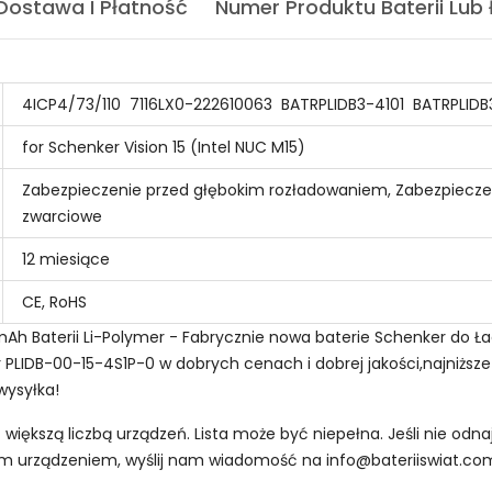
Dostawa I Płatność
Numer Produktu Baterii Lub
4ICP4/73/110
7116LX0-222610063
BATRPLIDB3-4101
BATRPLIDB
for Schenker Vision 15 (Intel NUC M15)
Zabezpieczenie przed głębokim rozładowaniem, Zabezpiecze
zwarciowe
12 miesiące
CE, RoHS
Ah Baterii Li-Polymer - Fabrycznie nowa baterie Schenker do Ł
r PLIDB-00-15-4S1P-0 w dobrych cenach i dobrej jakości,najniższe
wysyłka!
z większą liczbą urządzeń. Lista może być niepełna. Jeśli nie od
oim urządzeniem, wyślij nam wiadomość na
info@bateriiswiat.co