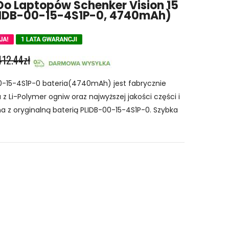
Do Laptopów Schenker Vision 15
PLIDB-00-15-4S1P-0, 4740mAh)
412.44zł
-15-4S1P-0 bateria(4740mAh) jest fabrycznie
z Li-Polymer ogniw oraz najwyższej jakości części i
a z oryginalną baterią PLIDB-00-15-4S1P-0. Szybka