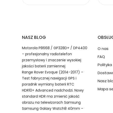
Baterie do Laptopów Sche
2.Numer produktu baterii
Jak przedłużyć żywotność Baterie do Lapto
NASZ BLOG
OBSŁUG
Numer produktu ładowarki
Motorola P8668 / GP328D+ / DP4400
O nas
– profesjonalny radiotelefon
FAQ
przemysłowy i znaczenie wysokiej
Polityk
jakości baterii zamiennej
Range Rover Evoque (2014–2017) –
Dostawa
Model urządzenia
Dzięki ochronie kupujących
Test fabrycznej nawigacji GPS i
Nasz bl
Schenker APP00222 bateria, APP
przedmiot do Ciebie nie dotr
poradnik wymiany baterii RTC
akumulator.
Mapa se
HDR10+ Advanced nadchodzi. Nowy
standard HDR ma zmienić jakość
Numer produktu baterii
obrazu na telewizorach Samsung
Samsung Galaxy Watch8 40mm –