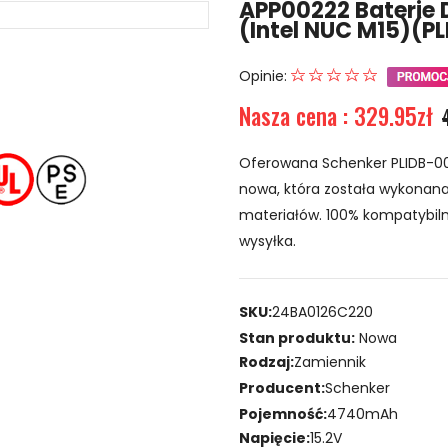
APP00222 Baterie 
(Intel NUC M15)(
Opinie:
Nasza cena : 329.95zł
Oferowana Schenker PLIDB-00
nowa, która została wykonana 
materiałów. 100% kompatybiln
wysyłka.
SKU:
24BA0126C220
Stan produktu:
Nowa
Rodzaj:
Zamiennik
Producent:
Schenker
Pojemność:
4740mAh
Napięcie:
15.2V