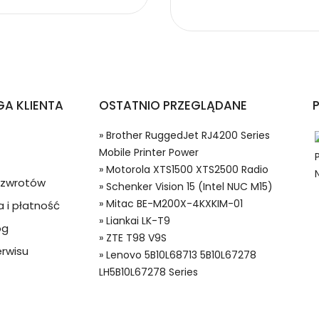
nker APP00222
pów Schenker Vision 15 (Intel NUC M15)?
A KLIENTA
OSTATNIO PRZEGLĄDANE
» Brother RuggedJet RJ4200 Series
Mobile Printer Power
» Motorola XTS1500 XTS2500 Radio
a zwrotów
» Schenker Vision 15 (Intel NUC M15)
» Mitac BE-M200X-4KXKIM-01
 i płatność
 w systemie PayPal możesz odzyskać całkowitą wartość za
» Liankai LK-T9
og
00222 Baterie do Laptopów, Alternatywna bateria do Schenker A
ze lub będzie się znacznie różnić od opisu.
» ZTE T98 V9S
rwisu
» Lenovo 5B10L68713 5B10L67278
LH5B10L67278 Series