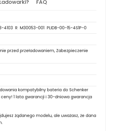
 Ładowarki?
FAQ
3-4103
R
M30053-001
PLIDB-00-15-4S1P-0
nie przed przeładowaniem, Zabezpieczenie
adowania kompatybilny bateria do Schenker
 ceny! 1 lata gwarancji i 30-dniowa gwarancja
najdujesz żądanego modelu, ale uważasz, że dana
m
.