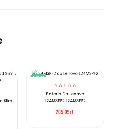
e
NOWY
NOW
Bateria Do Lenovo
d Slim
L24M3PF2,L24M3PF2
Bate
285.95zł