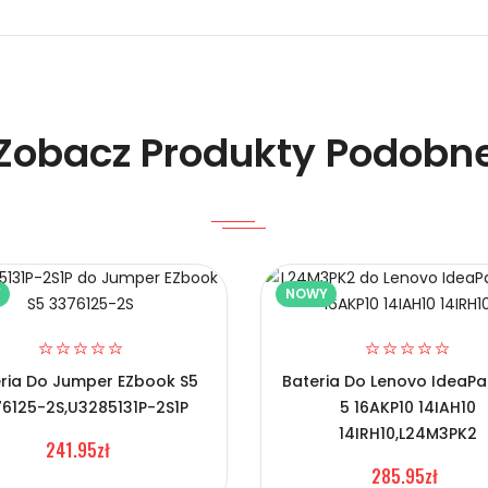
 Laptopów Schenker APP00222?
Zobacz Produkty Podobn
Y
NOWY
nker APP00222?
ria Do Jumper EZbook S5
Bateria Do Lenovo IdeaPa
6125-2S,U3285131P-2S1P
5 16AKP10 14IAH10
14IRH10,L24M3PK2
241.95zł
285.95zł