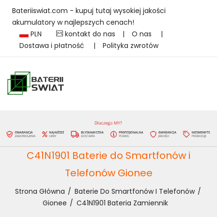
Bateriiswiat.com - kupuj tutaj wysokiej jakości
akumulatory w najlepszych cenach!
PLN
kontakt do nas
|
O nas
|
Dostawa i płatność
|
Polityka zwrotów
C41N1901 Baterie do Smartfonów i
Telefonów Gionee
Strona Główna
Baterie Do Smartfonów I Telefonów
Gionee
C41N1901 Bateria Zamiennik