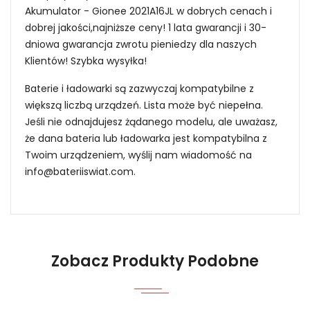
Akumulator - Gionee 2021A16JL w dobrych cenach i
dobrej jakości,najniższe ceny! 1 lata gwarancji i 30-
dniowa gwarancja zwrotu pieniedzy dla naszych
Klientów! Szybka wysyłka!
Baterie i ładowarki są zazwyczaj kompatybilne z
większą liczbą urządzeń. Lista może być niepełna.
Jeśli nie odnajdujesz żądanego modelu, ale uważasz,
że dana bateria lub ładowarka jest kompatybilna z
Twoim urządzeniem, wyślij nam wiadomość na
info@bateriiswiat.com
.
Jak mogę znaleźć odpowiednią Baterie do
Smartfonów i Telefonów Gionee C41N1901?
Zobacz Produkty Podobne
1.Model urządzenia
Niezawodność i pewność