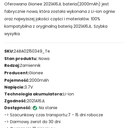
Oferowana Gionee 2021A16JL bateria(2000mAh) jest
fabrycznie nowa, która została wykonana z Li-ion ogniw
oraz najwyższej jakości części i materiałów. 100%
kompatybilna z oryginalną baterią 2021A16JL. Szybka
wysyłka.
SKU:
24BA02150349_Te
Stan produktu:
Nowa
Rodzaj:
Zamiennik
Producent:
Gionee
Pojemność:
2000mAh
Napięcie:
3.7V
Technologia akumulatora:
Li-ion
Zgodność:
2021A16JL
Dostępność:
Na stanie
-> Szacunkowy czas transportu:7 - 15 dni robocze
-> Darmowy zwrot do 30 dni