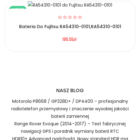
NOWY
Bateria Do Fujitsu RA54310-0101,RA54310-0101
2.Numer produktu baterii
105.55zł
Certyfikaty bezpieczeństwa i zgodności
Bateria Gionee C41N1901
Numer produktu ładowarki
Prawo zwrotu w ciągu 30 dni
NASZ BLOG
Jak naładować Baterie do Smartfonów i
Telefonów Gionee C41N1901?
Motorola P8668 / GP328D+ / DP4400 – profesjonalny
radiotelefon przemysłowy i znaczenie wysokiej jakości
baterii zamiennej
Range Rover Evoque (2014–2017) – Test fabrycznej
1.Model urządzenia
nawigacji GPS i poradnik wymiany baterii RTC
HDR10+ Advanced nadchodzi. Nowy standard HDR ma