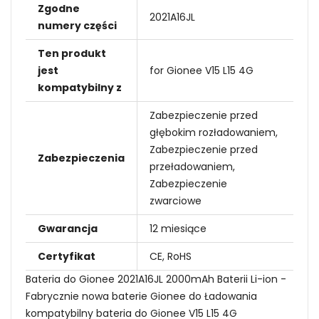
Zgodne
2021A16JL
numery części
Ten produkt
jest
for Gionee V15 L15 4G
kompatybilny z
Zabezpieczenie przed
głębokim rozładowaniem,
Zabezpieczenie przed
Zabezpieczenia
przeładowaniem,
Zabezpieczenie
zwarciowe
Gwarancja
12 miesiące
Certyfikat
CE, RoHS
Bateria do Gionee 2021A16JL 2000mAh Baterii Li-ion -
Fabrycznie nowa baterie Gionee do Ładowania
kompatybilny bateria do Gionee V15 L15 4G