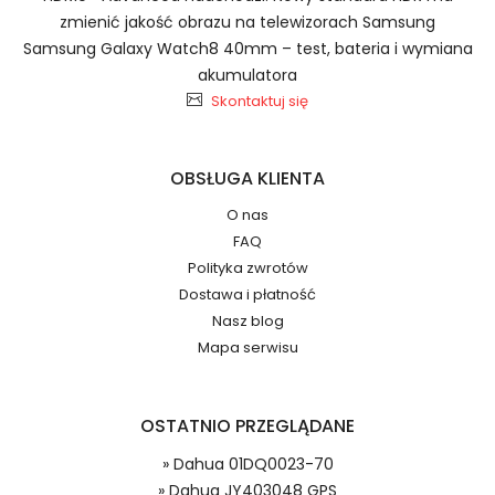
Szybka dostawa
zmienić jakość obrazu na telewizorach Samsung
Samsung Galaxy Watch8 40mm – test, bateria i wymiana
akumulatora
Skontaktuj się
Baterie do Smartfonów i
2.Numer produktu baterii
Telefonów Gionee C41N1901
OBSŁUGA KLIENTA
O nas
FAQ
Jak przedłużyć żywotność Baterie do
Polityka zwrotów
Smartfonów i Telefonów Gionee V15 L15 4G?
Numer produktu ładowarki
Dostawa i płatność
Nasz blog
Mapa serwisu
OSTATNIO PRZEGLĄDANE
» Dahua 01DQ0023-70
Model urządzenia
Dzięki ochronie kupujących w
» Dahua JY403048 GPS